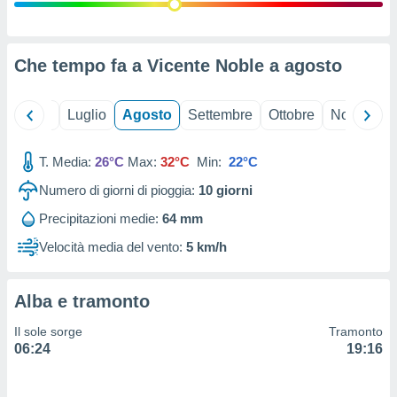
ioni
" o
tra
sui cookie
o sito
Che tempo fa a Vicente Noble a
agosto
nostri
Giugno
Luglio
Agosto
Settembre
Ottobre
Novembre
mo il
T. Media:
26°C
Max:
32°C
Min:
22°C
te
ento dei
Numero di giorni di pioggia:
10
giorni
Precipitazioni medie:
64 mm
re
ioni su
Velocità media del vento:
5 km/h
vo e/o
i,
 dati
Alba e tramonto
er la
 della
Il sole sorge
Tramonto
à, creare
06:24
19:16
r la
à
izzata,