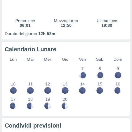
 profili
lezione
cità
izzata,
Prima luce
Mezzogiorno
Ultima luce
fili per
06:01
12:50
19:39
Durata del giorno
12h 52m
izzazione
nuti,
 profili
Calendario Lunare
lezione
uti
Lun
Mar
Mer
Gio
Ven
Sab
Dom
zzati,
7
8
9
 le
ni degli
 misurare
10
11
12
13
14
15
16
zioni dei
,
ere il
17
18
19
20
so
he o la
ione di
Condividi previsioni
enienti
diverse,