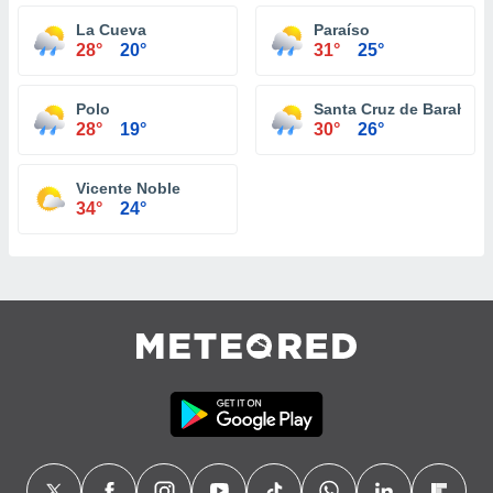
La Cueva
Paraíso
28°
20°
31°
25°
Polo
Santa Cruz de Barahon
28°
19°
30°
26°
Vicente Noble
34°
24°