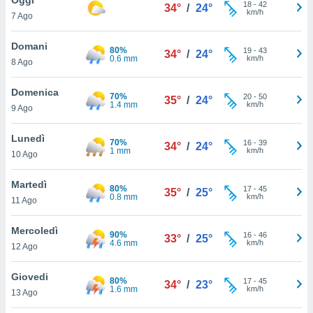
a", è
18
-
42
34°
/
24°
km/h
7 Ago
al sito
ettando
Domani
80%
19
-
43
34°
/
24°
zione di
0.6 mm
km/h
8 Ago
okie,
dei nostri
Domenica
70%
20
-
50
che ci
35°
/
24°
1.4 mm
km/h
9 Ago
no di
 e
e il
Lunedì
70%
16
-
39
34°
/
24°
amento
1 mm
km/h
10 Ago
 Web,
i
Martedì
80%
17
-
45
re un
35°
/
25°
0.8 mm
km/h
11 Ago
pecifico
arti la
Mercoledì
à o
90%
16
-
46
33°
/
25°
4.6 mm
km/h
i
12 Ago
zzati
 di esso.
Giovedi
80%
17
-
45
sultare
34°
/
23°
1.6 mm
km/h
13 Ago
oni nella