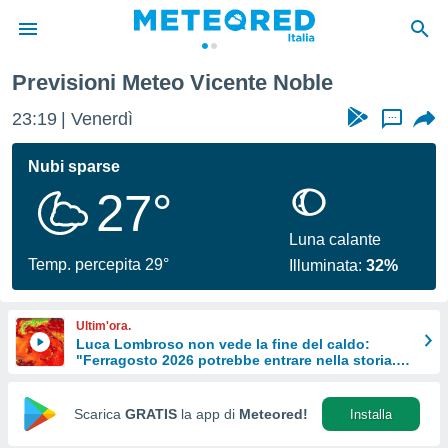
Previsioni Meteo Vicente Noble
tiva
rivacy
23:19
Venerdì
...
ti di
net
Nubi sparse
net)
27°
i
 da
nisti per
Luna calante
 che le
Temp. percepita 29°
Illuminata:
32%
ioni
iano di
È
Ultim'ora.
Luca Lombroso non vede la fine del caldo:
 a
"Ferragosto 2026 potrebbe entrare nella storia.
ito Web
Ecco perché."
do le
opzioni:
Scarica
GRATIS
la app di
Meteored!
Installa
 i