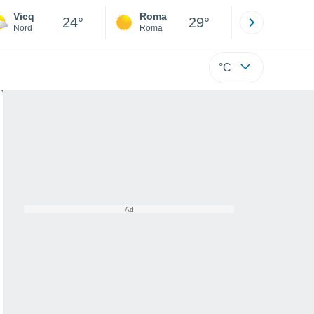
Vicq
Roma
Milano
24°
29°
Nord
Roma
Milano
°C