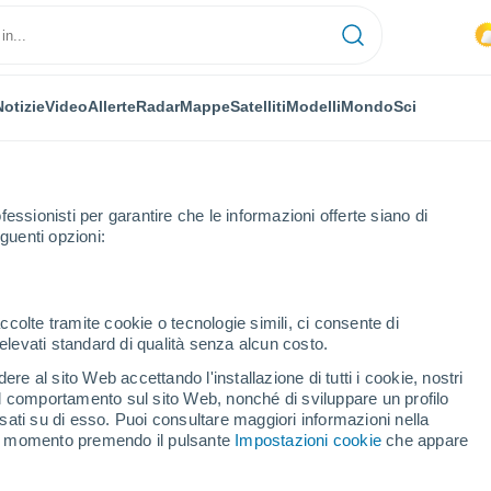
Notizie
Video
Allerte
Radar
Mappe
Satelliti
Modelli
Mondo
Sci
fessionisti per garantire che le informazioni offerte siano di
guenti opzioni:
ccolte tramite cookie o tecnologie simili, ci consente di
n elevati standard di qualità senza alcun costo.
re al sito Web accettando l'installazione di tutti i cookie, nostri
 il comportamento sul sito Web, nonché di sviluppare un profilo
...
asati su di esso. Puoi consultare maggiori informazioni nella
si momento premendo il pulsante
Impostazioni cookie
che appare
Per ora
Cielo coperto nelle prossime ore