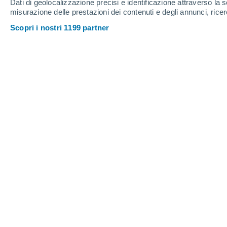
Dati di geolocalizzazione precisi e identificazione attraverso la s
misurazione delle prestazioni dei contenuti e degli annunci, ricer
28°
/
17°
27°
/
14°
33°
/
15°
Scopri i nostri 1199 partner
17
-
37
km/h
17
-
36
km/h
14
16
-
39
km/h
Meteo Vicq oggi
, 9 agosto
Nubi sparse
21°
09:00
T. Percepita
21°
Nubi sparse
24°
10:00
T. Percepita
25°
Nubi sparse
28°
11:00
T. Percepita
27°
Parzialmente n
30°
12:00
T. Percepita
28°