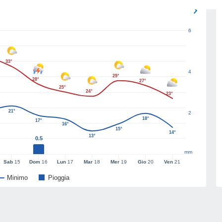
6
33°
4
29°
28°
27°
25°
24°
23°
21°
2
18°
17°
16°
15°
14°
13°
0.5
mm
Sab
15
Dom
16
Lun
17
Mar
18
Mer
19
Gio
20
Ven
21
Minimo
Pioggia