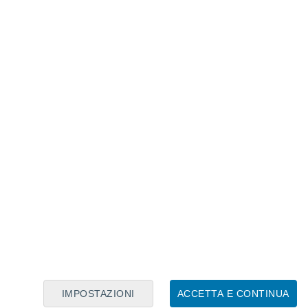
Calendario Lunare
Lun
Mar
Mer
Gio
Ven
Sab
Dom
9
10
11
12
13
14
15
16
17
18
19
20
21
22
IMPOSTAZIONI
ACCETTA E CONTINUA