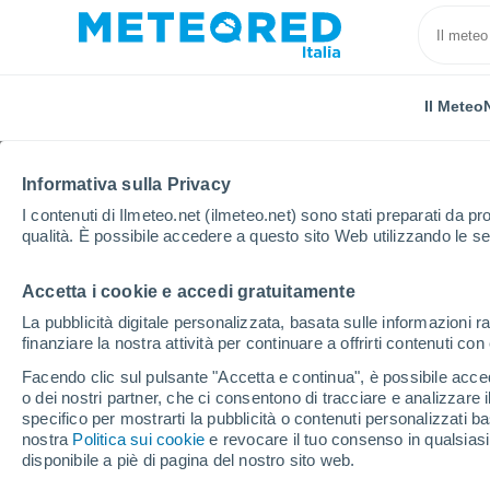
Il Meteo
Informativa sulla Privacy
I contenuti di Ilmeteo.net (ilmeteo.net) sono stati preparati da pro
qualità. È possibile accedere a questo sito Web utilizzando le se
Accetta i cookie e accedi gratuitamente
Home
Francia
Alta Francia
Nord
Vicq
La pubblicità digitale personalizzata, basata sulle informazioni ra
finanziare la nostra attività per continuare a offrirti contenuti co
Previsioni Meteo Vicq
Facendo clic sul pulsante "Accetta e continua", è possibile accede
o dei nostri partner, che ci consentono di tracciare e analizzare
09:12
Domenica
specifico per mostrarti la pubblicità o contenuti personalizzati b
nostra
Politica sui cookie
e revocare il tuo consenso in qualsia
disponibile a piè di pagina del nostro sito web.
Nubi sparse