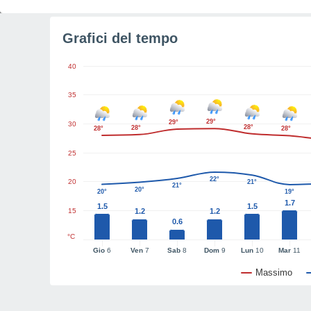
Grafici del tempo
40
35
29°
29°
30
28°
28°
28°
28°
25
22°
20
21°
21°
20°
20°
19°
1.7
1.5
1.5
15
1.2
1.2
0.6
°C
Gio
6
Ven
7
Sab
8
Dom
9
Lun
10
Mar
11
Massimo