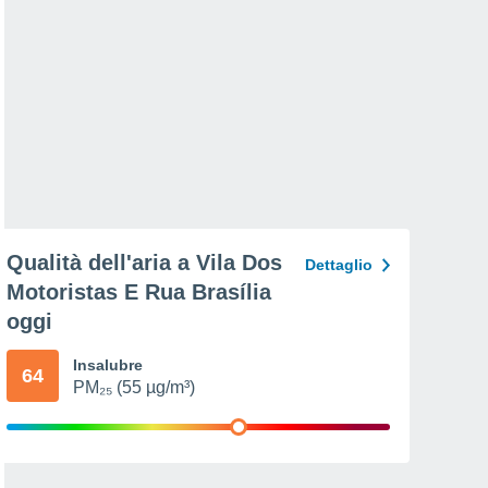
Qualità dell'aria a Vila Dos
Dettaglio
Motoristas E Rua Brasília
oggi
Insalubre
64
PM₂₅ (55 µg/m³)