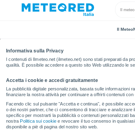
Il Meteo
Informativa sulla Privacy
I contenuti di Ilmeteo.net (ilmeteo.net) sono stati preparati da pro
qualità. È possibile accedere a questo sito Web utilizzando le se
Accetta i cookie e accedi gratuitamente
Home
Brasile
Alagoas
Vila Dos Motoristas E Ru
La pubblicità digitale personalizzata, basata sulle informazioni ra
finanziare la nostra attività per continuare a offrirti contenuti co
Previsioni Meteo Vila 
Facendo clic sul pulsante "Accetta e continua", è possibile accede
Brasília - AL
o dei nostri partner, che ci consentono di tracciare e analizzare
specifico per mostrarti la pubblicità o contenuti personalizzati b
nostra
Politica sui cookie
03:52
Giovedi
e revocare il tuo consenso in qualsia
disponibile a piè di pagina del nostro sito web.