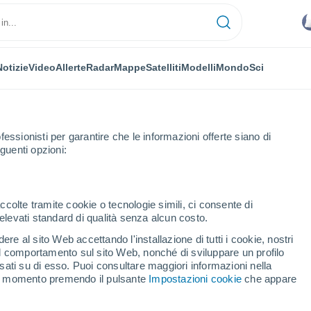
Notizie
Video
Allerte
Radar
Mappe
Satelliti
Modelli
Mondo
Sci
fessionisti per garantire che le informazioni offerte siano di
guenti opzioni:
a Brasília
ccolte tramite cookie o tecnologie simili, ci consente di
n elevati standard di qualità senza alcun costo.
Dos Motoristas E Rua
re al sito Web accettando l'installazione di tutti i cookie, nostri
 il comportamento sul sito Web, nonché di sviluppare un profilo
asati su di esso. Puoi consultare maggiori informazioni nella
si momento premendo il pulsante
Impostazioni cookie
che appare
...