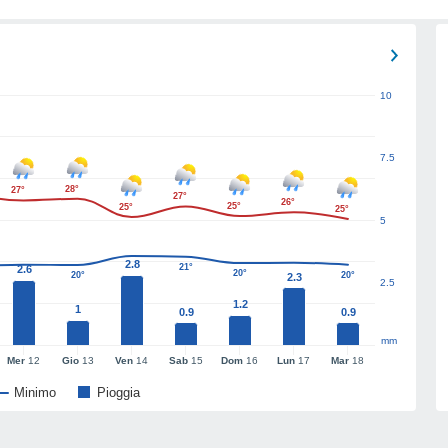
10
7.5
28°
27°
27°
26°
25°
25°
25°
5
2.8
21°
2.6
20°
20°
20°
2.3
2.5
1.2
1
0.9
0.9
mm
Mer
12
Gio
13
Ven
14
Sab
15
Dom
16
Lun
17
Mar
18
Minimo
Pioggia