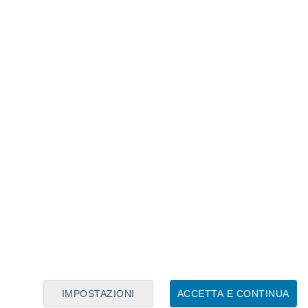
Calendario Lunare
Lun
Mar
Mer
Gio
Ven
Sab
Dom
6
7
8
9
10
11
12
13
14
15
16
17
18
19
IMPOSTAZIONI
ACCETTA E CONTINUA