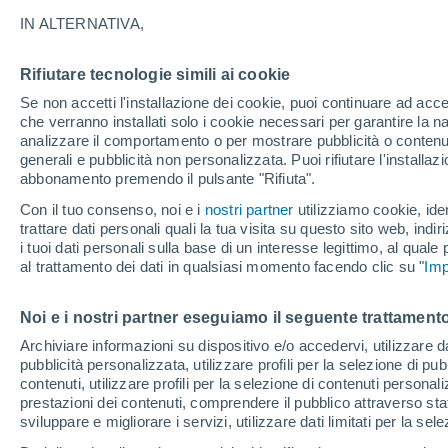
IN ALTERNATIVA,
Nubi sparse
20°
Rifiutare tecnologie simili ai cookie
Se non accetti l'installazione dei cookie, puoi continuare ad acc
Luna calan
che verranno installati solo i cookie necessari per garantire la n
analizzare il comportamento o per mostrare pubblicità o contenut
Illuminata:
Temp. percepita 20°
generali e pubblicità non personalizzata. Puoi rifiutare l'install
abbonamento premendo il pulsante "Rifiuta".
Con il tuo consenso, noi e i
nostri partner
utilizziamo cookie, iden
Il Meteo 1 - 7
Attualità
Mappa di pioggia
Radar di 
trattare dati personali quali la tua visita su questo sito web, indiri
i tuoi dati personali sulla base di un interesse legittimo, al quale
al trattamento dei dati in qualsiasi momento facendo clic su "
Imp
Domani
Sabato
D
Oggi
Noi e i nostri partner eseguiamo il seguente trattamento
7 Ago
8 Ago
6 Ago
Archiviare informazioni su dispositivo e/o accedervi, utilizzare dati
pubblicità personalizzata, utilizzare profili per la selezione di pu
contenuti, utilizzare profili per la selezione di contenuti personal
prestazioni dei contenuti, comprendere il pubblico attraverso stat
80%
60%
60%
1.2 mm
0.6 mm
1.5 mm
sviluppare e migliorare i servizi, utilizzare dati limitati per la sel
28°
/
20°
29°
/
21°
28°
/
20°