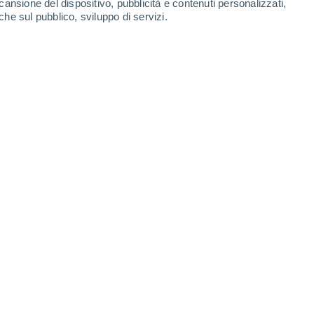
cansione del dispositivo, pubblicità e contenuti personalizzati,
che sul pubblico, sviluppo di servizi.
-
41
km/h
19
-
39
km/h
21
-
41
km/h
18
-
40
km/h
ília - AL oggi
, 6 agosto
Nord-ovest
0 Basso
1
-
1 km/h
FPS:
no
Nord-ovest
0 Basso
2
-
2 km/h
FPS:
no
Nord-ovest
0 Basso
3
-
4 km/h
FPS:
no
Nord-est
2 Basso
5
-
13 km/h
FPS:
no
Est
8 Molto alto!