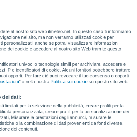
Per ora
Piogge deboli nelle prossime ore
edere al nostro sito web ilmeteo.net. In questo caso ti informiamo
te
avigazione nel sito, ma non verranno utilizzati cookie per
i personalizzati, anche se potrai visualizzare informazioni
44%
azione dei cookie e accedere al nostro sito Web tramite questo
tificatori univoci o tecnologie simili per archiviare, accedere e
pioggia
Satelliti
Modelli
zzi IP e identificatori di cookie. Alcuni fornitori potrebbero trattare
 puoi opporti. Per fare ciò puoi revocare il tuo consenso o opporti
ostazioni
" o nella nostra
Politica sui cookie
su questo sito web.
omenica
Lunedì
Martedì
Mercoledì
 dei dati:
9 Ago
10 Ago
11 Ago
12 Ago
 limitati per la selezione della pubblicità, creare profili per la
bblicità personalizzata, creare profili per la personalizzazione dei
izzati, Misurare le prestazioni degli annunci, misurare le
istiche o la combinazione di dati provenienti da fonti diverse,
90%
90%
80%
80%
1.2 mm
1.5 mm
1.7 mm
2.6 mm
ezione dei contenuti.
29°
/
22°
28°
/
21°
28°
/
19°
27°
/
20°