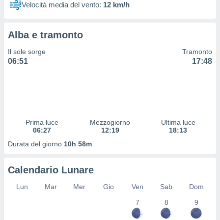
Velocità media del vento:
12 km/h
 profili
lezione
cità
izzata,
Alba e tramonto
fili per
Il sole sorge
Tramonto
izzazione
06:51
17:48
nuti,
 profili
lezione
uti
zzati,
 le
Prima luce
Mezzogiorno
Ultima luce
ni degli
06:27
12:19
18:13
 misurare
Durata del giorno
10h 58m
zioni dei
,
ere il
Calendario Lunare
so
Lun
Mar
Mer
Gio
Ven
Sab
Dom
he o la
ione di
7
8
9
enienti
diverse,