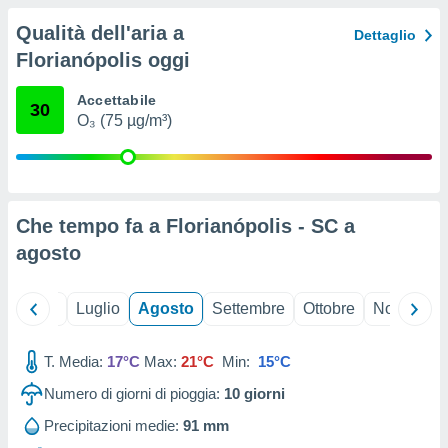
ioni
" o
Qualità dell'aria a
tra
Dettaglio
sui cookie
Florianópolis oggi
o sito
Accettabile
30
O₃ (75 µg/m³)
nostri
mo il
te
ento dei
Che tempo fa a Florianópolis - SC a
re
agosto
ioni su
vo e/o
i,
Giugno
Luglio
Agosto
Settembre
Ottobre
Novembre
 dati
er la
T. Media:
17°C
Max:
21°C
Min:
15°C
 della
à, creare
Numero di giorni di pioggia:
10
giorni
r la
à
Precipitazioni medie:
91 mm
izzata,