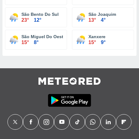
São Bento Do Sul
São Joaquim
23°
12°
13°
4°
São Miguel Do Oeste
Xanxere
15°
8°
15°
9°