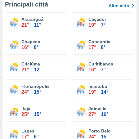
Principali città
Altre città
Araranguá
Caçador
21°
11°
19°
7°
Chapeco
Concordia
16°
8°
17°
8°
Criciúma
Curitibanos
21°
12°
16°
7°
Florianópolis
Imbituba
24°
15°
19°
14°
Itajai
Joinville
25°
15°
27°
16°
Lages
Porto Belo
17°
6°
24°
15°