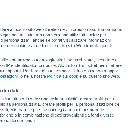
edere al nostro sito web ilmeteo.net. In questo caso ti informiamo
/h
avigazione nel sito, ma non verranno utilizzati cookie per
i personalizzati, anche se potrai visualizzare informazioni
azione dei cookie e accedere al nostro sito Web tramite questo
tificatori univoci o tecnologie simili per archiviare, accedere e
e?
zzi IP e identificatori di cookie. Alcuni fornitori potrebbero trattare
 puoi opporti. Per fare ciò puoi revocare il tuo consenso o opporti
pioggia
Satelliti
Modelli
ostazioni
" o nella nostra
Politica sui cookie
su questo sito web.
 dei dati:
Martedì
Mercoledì
Giovedi
Venerdì
 limitati per la selezione della pubblicità, creare profili per la
bblicità personalizzata, creare profili per la personalizzazione dei
11 Ago
12 Ago
13 Ago
14 Ago
izzati, Misurare le prestazioni degli annunci, misurare le
istiche o la combinazione di dati provenienti da fonti diverse,
ezione dei contenuti.
70%
50%