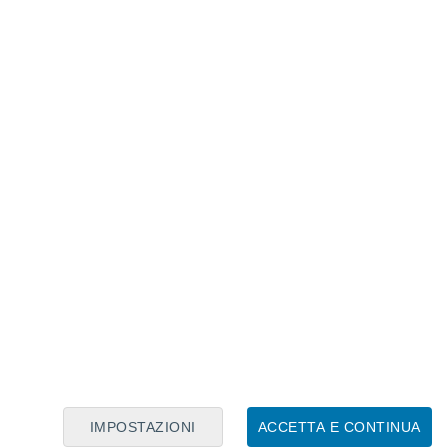
Calendario Lunare
Lun
Mar
Mer
Gio
Ven
Sab
Dom
8
9
10
11
12
13
14
15
16
17
18
19
20
21
IMPOSTAZIONI
ACCETTA E CONTINUA