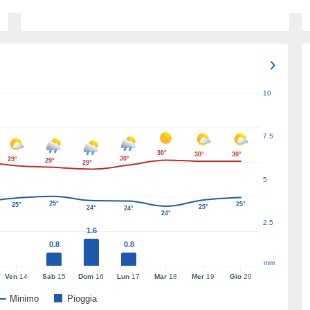
10
7.5
30°
30°
30°
30°
29°
29°
29°
5
25°
25°
25°
25°
24°
24°
24°
2.5
1.6
0.8
0.8
mm
Ven
14
Sab
15
Dom
16
Lun
17
Mar
18
Mer
19
Gio
20
Minimo
Pioggia