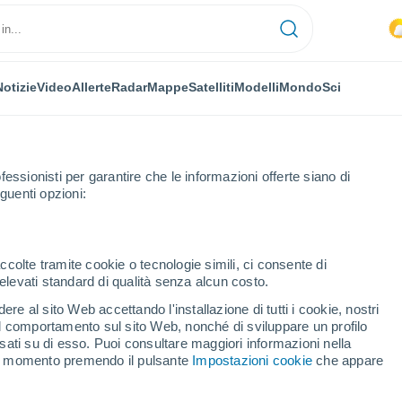
Notizie
Video
Allerte
Radar
Mappe
Satelliti
Modelli
Mondo
Sci
fessionisti per garantire che le informazioni offerte siano di
guenti opzioni:
ccolte tramite cookie o tecnologie simili, ci consente di
n elevati standard di qualità senza alcun costo.
eza - CE
re al sito Web accettando l'installazione di tutti i cookie, nostri
 il comportamento sul sito Web, nonché di sviluppare un profilo
...
asati su di esso. Puoi consultare maggiori informazioni nella
si momento premendo il pulsante
Impostazioni cookie
che appare
Per ora
Piogge deboli nelle prossime ore