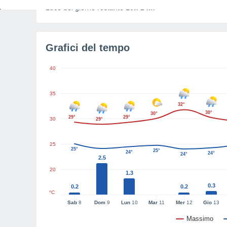
Luce del giorno restante
10h 24m
Grafici del tempo
40
35
32°
30°
30°
29°
29°
30
29°
25
25°
25°
24°
24°
24°
2.5
20
1.3
0.3
0.2
0.2
°C
Sab
8
Dom
9
Lun
10
Mar
11
Mer
12
Gio
13
Massimo