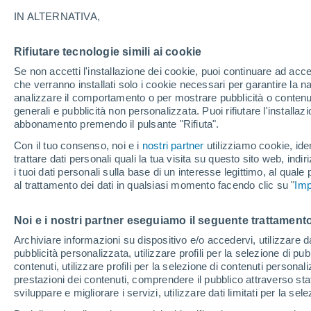
27°
IN ALTERNATIVA,
Rifiutare tecnologie simili ai cookie
Sud-est
Se non accetti l'installazione dei cookie, puoi continuare ad acc
Temp. percepita 29°
22
-
39 km
che verranno installati solo i cookie necessari per garantire la n
analizzare il comportamento o per mostrare pubblicità o contenut
generali e pubblicità non personalizzata. Puoi rifiutare l'install
abbonamento premendo il pulsante "Rifiuta".
Ultim'ora.
Ondata di calore fino a Ferragosto: rischia di
Con il tuo consenso, noi e i
nostri partner
utilizziamo cookie, iden
diventare eccezionale. Svolta solo a fine mes
trattare dati personali quali la tua visita su questo sito web, indiri
i tuoi dati personali sulla base di un interesse legittimo, al quale
Il Meteo 1 - 7
Attualità
Mappa di pioggia
Radar di 
al trattamento dei dati in qualsiasi momento facendo clic su "
Imp
Noi e i nostri partner eseguiamo il seguente trattamento
Domani
Lunedì
Oggi
Archiviare informazioni su dispositivo e/o accedervi, utilizzare dati
pubblicità personalizzata, utilizzare profili per la selezione di pu
9 Ago
10 Ago
8 Ago
contenuti, utilizzare profili per la selezione di contenuti personal
prestazioni dei contenuti, comprendere il pubblico attraverso stat
sviluppare e migliorare i servizi, utilizzare dati limitati per la sel
80%
60%
30%