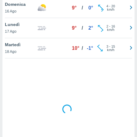
Domenica
4
-
20
9°
/
0°
km/h
sui cookie
16 Ago
e il tuo
 in
Lunedì
2
-
16
9°
/
2°
km/h
17 Ago
o
 il
Martedì
3
-
15
10°
/
-1°
km/h
azioni
18 Ago
kie
re
le a piè
 del
to web.
ATIVA,
e
gie
i cookie
ccetti
zione dei