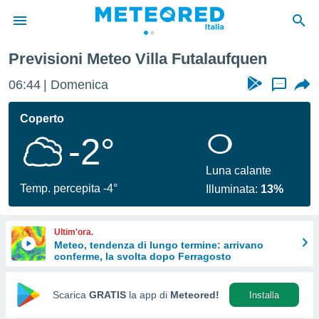
Previsioni Meteo Villa Futalaufquen
tiva
rivacy
06:44
Domenica
...
ti di
net
Coperto
net)
-2°
i
 da
nisti per
Luna calante
 che le
Temp. percepita -4°
Illuminata:
13%
ioni
iano di
È
Ultim'ora.
Meteo, tendenza di lungo termine: arrivano
 a
conferme, la svolta dopo Ferragosto
ito Web
do le
opzioni:
Scarica
GRATIS
la app di
Meteored!
Installa
 i