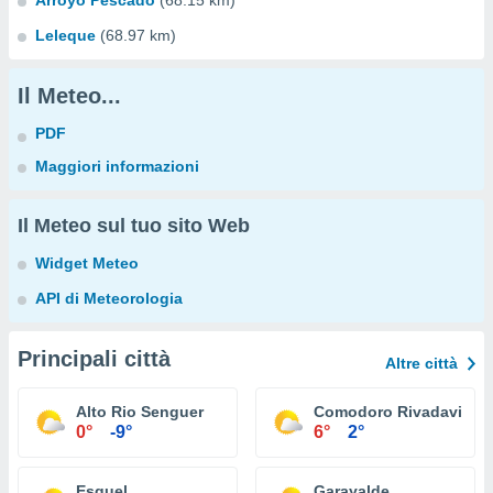
Arroyo Pescado
(68.15 km)
Leleque
(68.97 km)
Il Meteo...
PDF
Maggiori informazioni
Il Meteo sul tuo sito Web
Widget Meteo
API di Meteorologia
Principali città
Altre città
Alto Rio Senguer
Comodoro Rivadavia
0°
-9°
6°
2°
Esquel
Garayalde