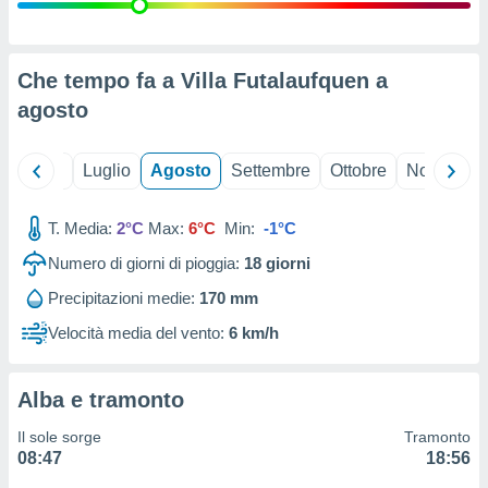
ioni
" o
tra
sui cookie
o sito
Che tempo fa a Villa Futalaufquen a
agosto
nostri
Giugno
Luglio
Agosto
Settembre
Ottobre
Novembre
mo il
te
ento dei
T. Media:
2°C
Max:
6°C
Min:
-1°C
Numero di giorni di pioggia:
18
giorni
re
ioni su
Precipitazioni medie:
170 mm
vo e/o
Velocità media del vento:
6 km/h
i,
 dati
er la
 della
Alba e tramonto
à, creare
r la
Il sole sorge
Tramonto
à
08:47
18:56
izzata,