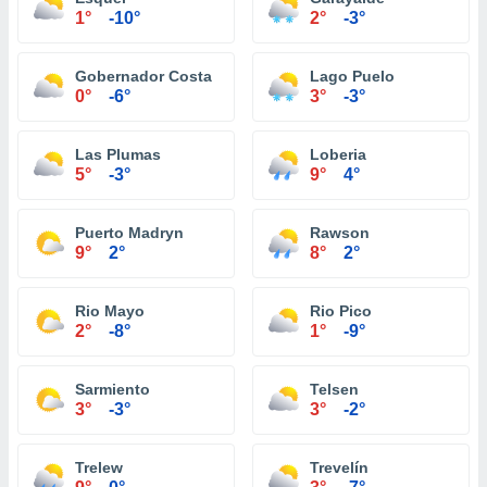
1°
-10°
2°
-3°
Gobernador Costa
Lago Puelo
0°
-6°
3°
-3°
Las Plumas
Loberia
5°
-3°
9°
4°
Puerto Madryn
Rawson
9°
2°
8°
2°
Rio Mayo
Rio Pico
2°
-8°
1°
-9°
Sarmiento
Telsen
3°
-3°
3°
-2°
Trelew
Trevelín