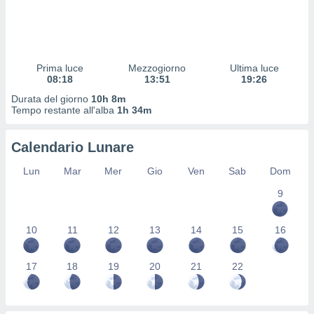
 profili
lezione
cità
izzata,
fili per
Prima luce
Mezzogiorno
Ultima luce
08:18
13:51
19:26
izzazione
Durata del giorno
10h 8m
nuti,
Tempo restante all'alba
1h 34m
 profili
lezione
uti
Calendario Lunare
zzati,
 le
Lun
Mar
Mer
Gio
Ven
Sab
Dom
ni degli
 misurare
9
zioni dei
,
10
11
12
13
14
15
16
ere il
so
17
18
19
20
21
22
he o la
ione di
enienti
diverse,