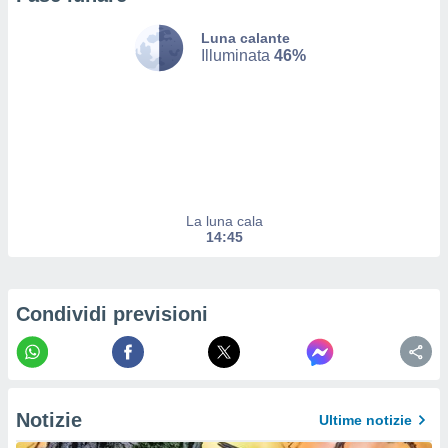
ito web
et. In
Luna calante
aso ti
Illuminata
46%
mo che
installati
okie
i per
 la
one nel
 non
utilizzati
La luna cala
er
14:45
e il
amento o
rare
à o
Condividi previsioni
i
zzati,
 potrai
are
ioni
e
Notizie
Ultime notizie
à non