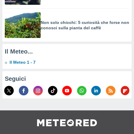
a su
ito web,
IP e
tori di
Non solo chicchi: 5 curiosità che forse non
Alcuni
conosci sulla pianta del caffè
ro
 tuoi dati
 sulla
Il Meteo...
un
e
Il Meteo 1 - 7
, al quale
rti. Per
puoi
Seguici
il tuo
o o
l
nto dei
ualsiasi
 facendo
ioni
" o
tra
sui cookie