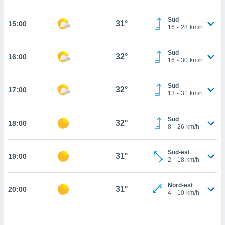
cità
Sud
31°
15:00
16
-
28
km/h
izzata,
ACCETTA
ulle
E
ioni
Sud
CONTINUA
32°
16:00
tramite
16
-
30
km/h
e simili,
IMPOSTAZIONI
Sud
nte di
32°
17:00
13
-
31
km/h
e la
tività per
re a
Sud
32°
18:00
8
-
26
km/h
ontenuti
ti
 di
Sud-est
31°
senza
19:00
2
-
18
km/h
sto.
clic sul
Nord-est
31°
20:00
 "Accetta
4
-
10
km/h
a", è
al sito