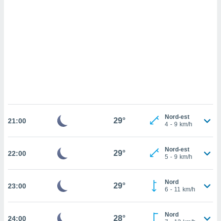
ettando
zione di
okie,
dei nostri
che ci
no di
 e
e il
amento
 Web,
i
re un
pecifico
Nord-est
29°
21:00
4
-
9
km/h
arti la
à o
i
Nord-est
29°
22:00
zzati
5
-
9
km/h
 di esso.
sultare
Nord
29°
23:00
6
-
11
km/h
oni nella
sui cookie
Nord
28°
24:00
e il tuo