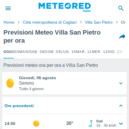
tiva
rivacy
Home
Città metropolitana di Cagliari
Villa San Pietro
Orar
ti di
net
Previsioni Meteo Villa San Pietro
net)
per ora
i
 da
nisti per
OGGI
DOMANI
SAB. 08
DOM. 09
LUN. 10
MAR. 11
MER. 12
GIO. 13
VEN
 che le
ioni
Previsioni meteo ora per ora a Villa San Pietro
iano di
È
Giovedi, 06 agosto
Sereno
 a
Tutto il giorno
ito Web
do le
opzioni:
Ore precedenti
 i
e
Sud
30°
14:00
18
-
30
km/h
amente