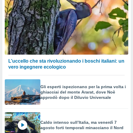
izzata.
utare
zione dei
 al
ito Web
questo
ento
 il
L’uccello che sta rivoluzionando i boschi italiani: un
o
vero ingegnere ecologico
, noi e i
rtner
mo
Gli esperti ispezionano per la prima volta i
ghiacciai del monte Ararat, dove Noè
tori
approdò dopo il Diluvio Universale
o
e simili
viare,
 e
Caldo intenso sull’Italia, ma venerdì 7
ati
agosto forti temporali minacciano il Nord
 quali la