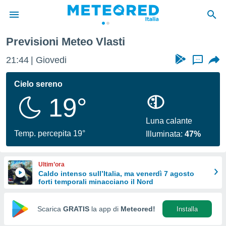
Previsioni Meteo Vlasti
tiva
rivacy
21:44
Giovedi
...
ti di
net
Cielo sereno
net)
19°
i
 da
nisti per
Luna calante
 che le
Temp. percepita 19°
Illuminata:
47%
ioni
iano di
È
Ultim’ora
Caldo intenso sull’Italia, ma venerdì 7 agosto
 a
forti temporali minacciano il Nord
ito Web
do le
opzioni:
Scarica
GRATIS
la app di
Meteored!
Installa
 i