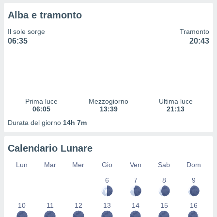
 profili
Alba e tramonto
lezione
cità
Il sole sorge
Tramonto
izzata,
06:35
20:43
fili per
izzazione
nuti,
 profili
lezione
uti
Prima luce
Mezzogiorno
Ultima luce
zzati,
06:05
13:39
21:13
 le
Durata del giorno
14h 7m
ni degli
 misurare
zioni dei
Calendario Lunare
,
ere il
Lun
Mar
Mer
Gio
Ven
Sab
Dom
so
6
7
8
9
he o la
ione di
10
11
12
13
14
15
16
enienti
diverse,