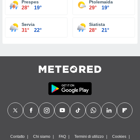
Prespes
Ptolemaida
28°
19°
29°
19°
Servia
Siatista
31°
22°
28°
21°
Contatto
Chi siamo
FAQ
Termini di utilizzo
Cookies