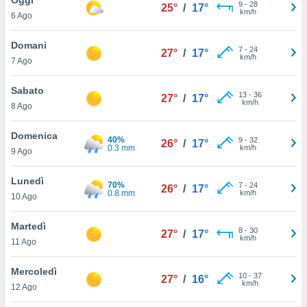
a", è
9
-
28
25°
/
17°
km/h
6 Ago
al sito
ettando
Domani
7
-
24
27°
/
17°
zione di
km/h
7 Ago
okie,
dei nostri
Sabato
13
-
36
che ci
27°
/
17°
km/h
8 Ago
no di
 e
e il
Domenica
40%
9
-
32
26°
/
17°
amento
0.3 mm
km/h
9 Ago
 Web,
i
Lunedì
70%
7
-
24
re un
26°
/
17°
0.8 mm
km/h
10 Ago
pecifico
arti la
Martedì
à o
8
-
30
27°
/
17°
km/h
i
11 Ago
zzati
 di esso.
Mercoledì
10
-
37
sultare
27°
/
16°
km/h
12 Ago
oni nella