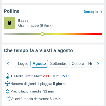
ioni
" o
tra
Polline
Dettaglio
sui cookie
o sito
Basso
Graminacee (9 #/m³)
nostri
mo il
te
ento dei
Che tempo fa a Vlasti a
agosto
re
ioni su
Giugno
Luglio
Agosto
Settembre
Ottobre
Novembre
vo e/o
i,
T. Media:
22°C
Max:
28°C
Min:
15°C
 dati
er la
Numero di giorni di pioggia:
5
giorni
 della
à, creare
Precipitazioni medie:
31 mm
r la
Velocità media del vento:
6 km/h
à
izzata,