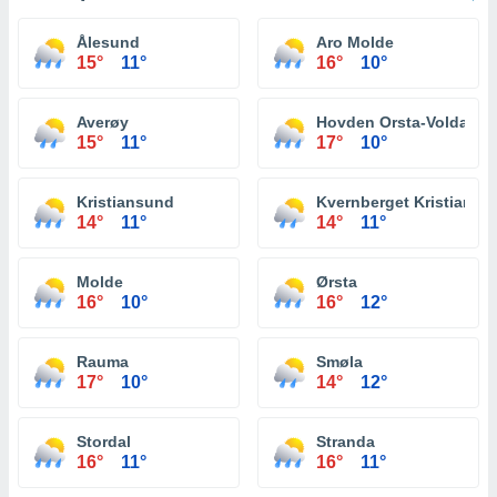
Ålesund
Aro Molde
15°
11°
16°
10°
Averøy
Hovden Orsta-Volda
15°
11°
17°
10°
Kristiansund
Kvernberget Kristiansu
14°
11°
14°
11°
Molde
Ørsta
16°
10°
16°
12°
Rauma
Smøla
17°
10°
14°
12°
Stordal
Stranda
16°
11°
16°
11°