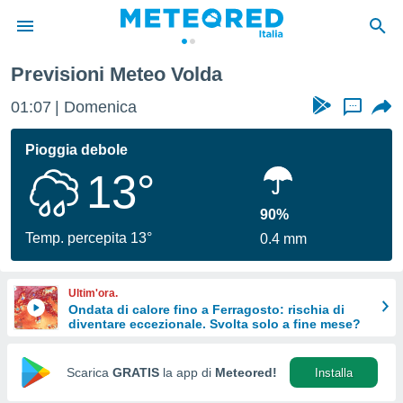
Previsioni Meteo Volda
tiva
rivacy
01:07
Domenica
...
ti di
net
Pioggia debole
net)
13°
i
 da
nisti per
90%
 che le
Temp. percepita 13°
0.4 mm
ioni
iano di
È
Ultim'ora.
Ondata di calore fino a Ferragosto: rischia di
 a
diventare eccezionale. Svolta solo a fine mese?
ito Web
do le
opzioni:
Scarica
GRATIS
la app di
Meteored!
Installa
 i