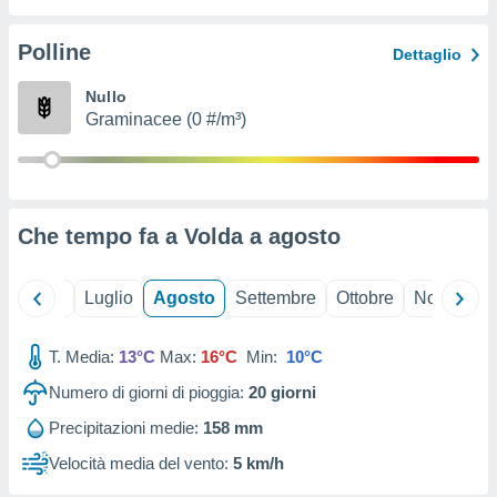
ioni
" o
tra
Polline
Dettaglio
sui cookie
o sito
Nullo
Graminacee (0 #/m³)
nostri
mo il
te
ento dei
Che tempo fa a Volda a
agosto
re
ioni su
Giugno
Luglio
Agosto
Settembre
Ottobre
Novembre
vo e/o
i,
T. Media:
13°C
Max:
16°C
Min:
10°C
 dati
er la
Numero di giorni di pioggia:
20
giorni
 della
à, creare
Precipitazioni medie:
158 mm
r la
Velocità media del vento:
5 km/h
à
izzata,