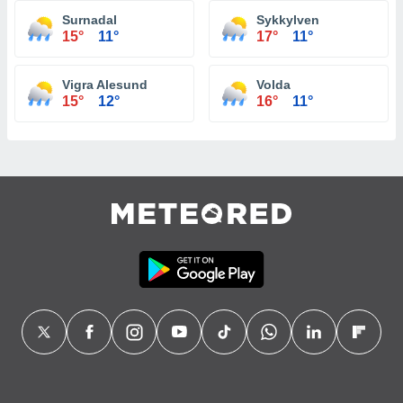
Surnadal
Sykkylven
15°
11°
17°
11°
Vigra Alesund
Volda
15°
12°
16°
11°