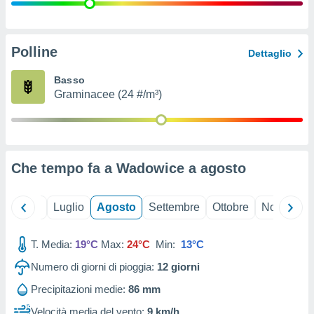
ioni
" o
tra
sui cookie
o sito
Polline
Dettaglio
Basso
nostri
Graminacee (24 #/m³)
mo il
te
ento dei
Che tempo fa a Wadowice a
agosto
re
ioni su
vo e/o
Giugno
Luglio
Agosto
Settembre
Ottobre
Novembre
i,
 dati
er la
T. Media:
19°C
Max:
24°C
Min:
13°C
 della
Numero di giorni di pioggia:
12
giorni
à, creare
r la
Precipitazioni medie:
86 mm
à
izzata,
Velocità media del vento:
9 km/h