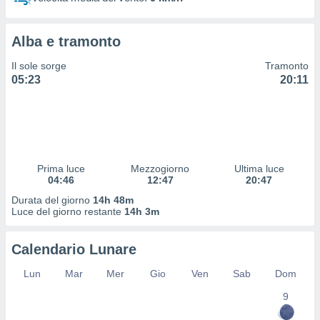
 profili
lezione
cità
Alba e tramonto
izzata,
fili per
Il sole sorge
Tramonto
05:23
20:11
izzazione
nuti,
 profili
lezione
uti
zzati,
Prima luce
Mezzogiorno
Ultima luce
 le
04:46
12:47
20:47
ni degli
 misurare
Durata del giorno
14h 48m
zioni dei
Luce del giorno restante
14h 3m
,
ere il
Calendario Lunare
so
Lun
Mar
Mer
Gio
Ven
Sab
Dom
he o la
ione di
9
enienti
diverse,