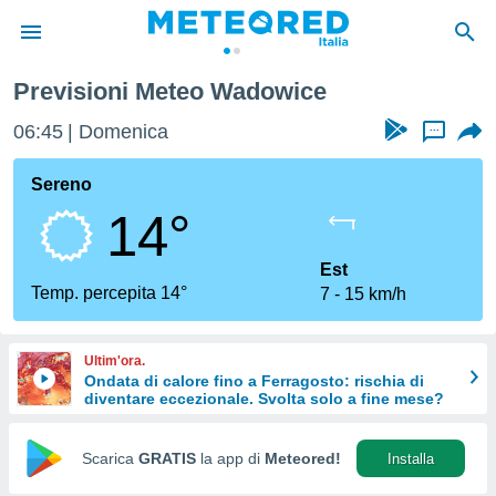
Previsioni Meteo Wadowice
tiva
rivacy
06:45
Domenica
...
ti di
net
Sereno
net)
14°
i
 da
nisti per
Est
 che le
Temp. percepita 14°
7
15 km/h
ioni
iano di
È
Ultim'ora.
Ondata di calore fino a Ferragosto: rischia di
 a
diventare eccezionale. Svolta solo a fine mese?
ito Web
do le
opzioni:
Scarica
GRATIS
la app di
Meteored!
Installa
 i