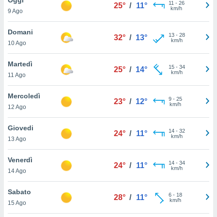
a", è
11
-
26
25°
/
11°
km/h
9 Ago
al sito
ettando
Domani
13
-
28
32°
/
13°
zione di
km/h
10 Ago
okie,
dei nostri
Martedì
15
-
34
che ci
25°
/
14°
km/h
11 Ago
no di
 e
e il
Mercoledì
9
-
25
23°
/
12°
amento
km/h
12 Ago
 Web,
i
Giovedi
14
-
32
re un
24°
/
11°
km/h
13 Ago
pecifico
arti la
Venerdì
à o
14
-
34
24°
/
11°
km/h
i
14 Ago
zzati
 di esso.
Sabato
6
-
18
sultare
28°
/
11°
km/h
15 Ago
oni nella