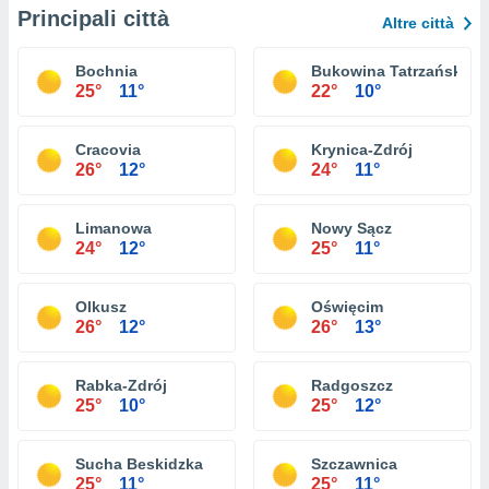
Principali città
Altre città
Bochnia
Bukowina Tatrzańska
25°
11°
22°
10°
Cracovia
Krynica-Zdrój
26°
12°
24°
11°
Limanowa
Nowy Sącz
24°
12°
25°
11°
Olkusz
Oświęcim
26°
12°
26°
13°
Rabka-Zdrój
Radgoszcz
25°
10°
25°
12°
Sucha Beskidzka
Szczawnica
25°
11°
25°
11°