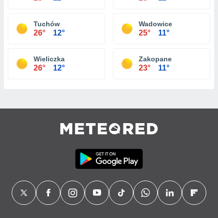
Tuchów
Wadowice
26°
12°
25°
11°
Wieliczka
Zakopane
26°
12°
23°
11°