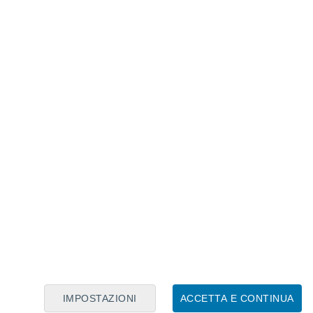
Calendario Lunare
Lun
Mar
Mer
Gio
Ven
Sab
Dom
7
8
9
10
11
12
13
14
15
16
IMPOSTAZIONI
ACCETTA E CONTINUA