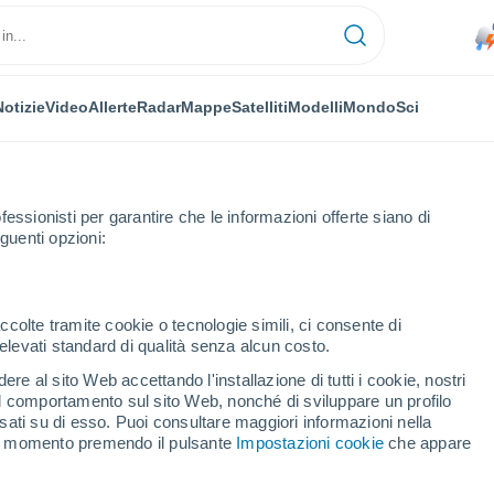
Notizie
Video
Allerte
Radar
Mappe
Satelliti
Modelli
Mondo
Sci
fessionisti per garantire che le informazioni offerte siano di
guenti opzioni:
ccolte tramite cookie o tecnologie simili, ci consente di
n elevati standard di qualità senza alcun costo.
enstein
re al sito Web accettando l'installazione di tutti i cookie, nostri
 il comportamento sul sito Web, nonché di sviluppare un profilo
...
asati su di esso. Puoi consultare maggiori informazioni nella
si momento premendo il pulsante
Impostazioni cookie
che appare
Per ora
Piogge deboli nelle prossime ore