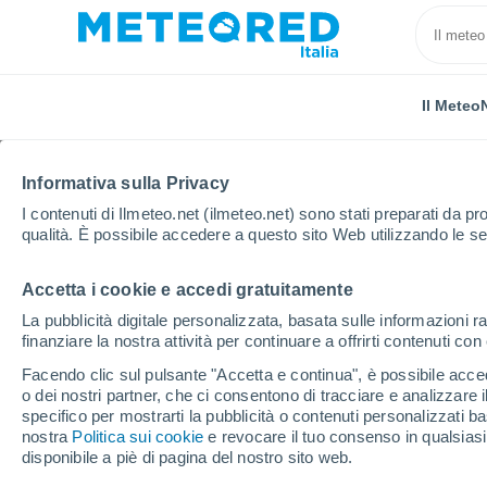
Il Meteo
Informativa sulla Privacy
I contenuti di Ilmeteo.net (ilmeteo.net) sono stati preparati da pro
qualità. È possibile accedere a questo sito Web utilizzando le se
Accetta i cookie e accedi gratuitamente
Home
Austria
Bassa Austria
Waldenstein
La pubblicità digitale personalizzata, basata sulle informazioni ra
finanziare la nostra attività per continuare a offrirti contenuti co
Previsioni Meteo Wald
Facendo clic sul pulsante "Accetta e continua", è possibile accede
o dei nostri partner, che ci consentono di tracciare e analizzare
02:52
Venerdì
specifico per mostrarti la pubblicità o contenuti personalizzati b
nostra
Politica sui cookie
e revocare il tuo consenso in qualsia
disponibile a piè di pagina del nostro sito web.
Temporale