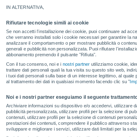
19°
IN ALTERNATIVA,
Rifiutare tecnologie simili ai cookie
Luna calan
Se non accetti l'installazione dei cookie, puoi continuare ad acc
Illuminata:
Temp. percepita 19°
che verranno installati solo i cookie necessari per garantire la n
analizzare il comportamento o per mostrare pubblicità o contenut
generali e pubblicità non personalizzata. Puoi rifiutare l'install
abbonamento premendo il pulsante "Rifiuta".
Ultim'ora.
L'Organizzazione Meteorologica Mondiale
Con il tuo consenso, noi e i
nostri partner
utilizziamo cookie, iden
conferma: "El Niño sta raggiungendo un'inten
trattare dati personali quali la tua visita su questo sito web, indiri
mai vista da diversi anni"
i tuoi dati personali sulla base di un interesse legittimo, al quale
Il Meteo 1 - 7
Attualità
Mappa di nuvolosità
Radar 
al trattamento dei dati in qualsiasi momento facendo clic su "
Imp
Noi e i nostri partner eseguiamo il seguente trattamento
Domani
Sabato
D
Oggi
Archiviare informazioni su dispositivo e/o accedervi, utilizzare dati
pubblicità personalizzata, utilizzare profili per la selezione di pu
7 Ago
8 Ago
6 Ago
contenuti, utilizzare profili per la selezione di contenuti personal
prestazioni dei contenuti, comprendere il pubblico attraverso stat
sviluppare e migliorare i servizi, utilizzare dati limitati per la sel
90%
50%
90%