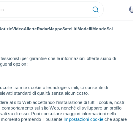
Notizie
Video
Allerte
Radar
Mappe
Satelliti
Modelli
Mondo
Sci
fessionisti per garantire che le informazioni offerte siano di
guenti opzioni:
ck
ccolte tramite cookie o tecnologie simili, ci consente di
n elevati standard di qualità senza alcun costo.
ruck
re al sito Web accettando l'installazione di tutti i cookie, nostri
 il comportamento sul sito Web, nonché di sviluppare un profilo
...
asati su di esso. Puoi consultare maggiori informazioni nella
si momento premendo il pulsante
Impostazioni cookie
che appare
Per ora
Cielo nuvoloso nelle prossime
ore