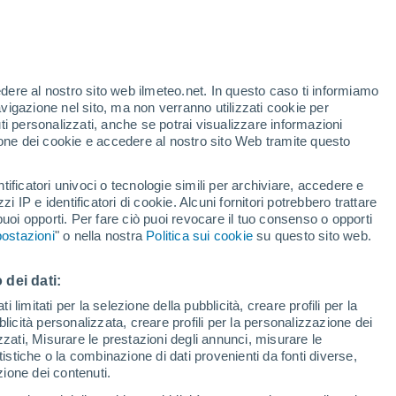
te
edere al nostro sito web ilmeteo.net. In questo caso ti informiamo
46%
avigazione nel sito, ma non verranno utilizzati cookie per
i personalizzati, anche se potrai visualizzare informazioni
azione dei cookie e accedere al nostro sito Web tramite questo
tificatori univoci o tecnologie simili per archiviare, accedere e
sità
zzi IP e identificatori di cookie. Alcuni fornitori potrebbero trattare
 puoi opporti. Per fare ciò puoi revocare il tuo consenso o opporti
di pioggia
Satelliti
Modelli
ostazioni
" o nella nostra
Politica sui cookie
su questo sito web.
 dei dati:
omenica
Lunedì
Martedì
Mercoledì
 limitati per la selezione della pubblicità, creare profili per la
bblicità personalizzata, creare profili per la personalizzazione dei
9 Ago
10 Ago
11 Ago
12 Ago
izzati, Misurare le prestazioni degli annunci, misurare le
istiche o la combinazione di dati provenienti da fonti diverse,
ezione dei contenuti.
90%
40%