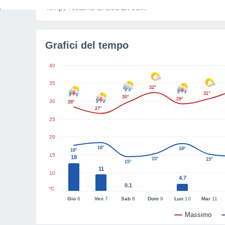
Tempo restante all'alba
1h 33m
Grafici del tempo
40
35
32°
31°
30°
29°
30
28°
27°
25
20
18°
18°
18°
15
18
15°
15°
15°
11
10
4.7
0.1
°C
Gio
6
Ven
7
Sab
8
Dom
9
Lun
10
Mar
11
Massimo