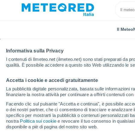
Il Meteo
Informativa sulla Privacy
I contenuti di Ilmeteo.net (ilmeteo.net) sono stati preparati da pro
qualità. È possibile accedere a questo sito Web utilizzando le se
Accetta i cookie e accedi gratuitamente
Home
Austria
Stato Federato del Tirolo
Innsbru
La pubblicità digitale personalizzata, basata sulle informazioni ra
finanziare la nostra attività per continuare a offrirti contenuti co
Previsioni Meteo Innsb
Facendo clic sul pulsante "Accetta e continua", è possibile accede
o dei nostri partner, che ci consentono di tracciare e analizzare
03:50
Giovedi
specifico per mostrarti la pubblicità o contenuti personalizzati b
nostra
Politica sui cookie
e revocare il tuo consenso in qualsia
disponibile a piè di pagina del nostro sito web.
Nubi sparse