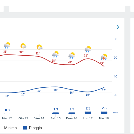
80
33°
32°
32°
31°
60
28°
28°
27°
40
18°
17°
17°
16°
15°
15°
20
15°
2.5
2.3
1.3
1.3
0.3
mm
Mer
12
Gio
13
Ven
14
Sab
15
Dom
16
Lun
17
Mar
18
Minimo
Pioggia