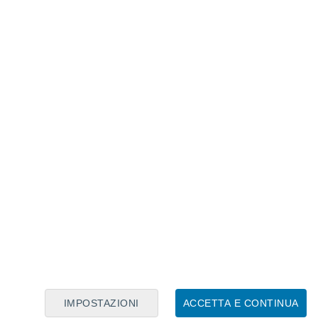
Calendario Lunare
Lun
Mar
Mer
Gio
Ven
Sab
Dom
6
7
8
9
10
11
12
13
14
15
16
17
18
19
IMPOSTAZIONI
ACCETTA E CONTINUA