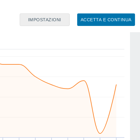
IMPOSTAZIONI
ACCETTA E CONTINUA
NE
S
W
W
N
NE
W
SW
er
12
Gio
13
Ven
14
Sab
15
Dom
16
Lun
17
Mar
18
Mer
19
nto
Velocitá media del vento