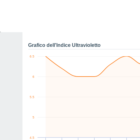
0
W
NE
NE
SW
W
NE
km/h
Gio
6
Ven
7
Sab
8
Dom
9
Lun
10
Mar
11
M
Raffiche massime di ve
Grafico dell'Indice Ultravioletto
6.5
6
5.5
5
4.5