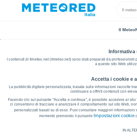
Il Meteo
Informativa 
I contenuti di Ilmeteo.net (ilmeteo.net) sono stati preparati da professionisti
a questo sito Web utiliz
Accetta i cookie e 
Home
Lussemburgo
Distretto di Lussemburgo
La pubblicità digitale personalizzata, basata sulle informazioni raccolte tram
continuare a offrirti contenuti con elev
Grafici Meteo Waldhof
Facendo clic sul pulsante "Accetta e continua", è possibile accedere al sito We
ci consentono di tracciare e analizzare il comportamento sul sito Web, nonc
personalizzati basati su di esso. Puoi consultare maggiori informazioni 
14 giorni
7 giorni
Impostazioni cookie
momento premendo il pulsante
c
Grafico delle Temperature
IN ALTE
Temperatura massima, temperatura mini