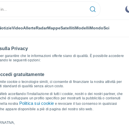
Notizie
Video
Allerte
Radar
Mappe
Satelliti
Modelli
Mondo
Sci
sulla Privacy
 per garantire che le informazioni offerte siano di qualità. È possibile accedere
zando le seguenti opzioni:
accedi gratuitamente
Waldhof
Grafici del tempo
ite cookie o tecnologie simili, ci consente di finanziare la nostra attività per
ati standard di qualità senza alcun costo.
 (Lussemburgo)
b accettando l'installazione di tutti i cookie, nostri o dei nostri partner, che
hé di sviluppare un profilo specifico per mostrarti la pubblicità o contenuti
Politica sui cookie
nella nostra
e revocare il tuo consenso in qualsiasi
he appare disponibile a piè di pagina del nostro sito web.
RNATIVA,
ma e punto di rugiada per i prossimi 14 giorni