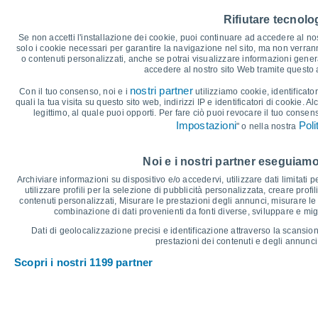
40
Rifiutare tecnolog
35
33°
Se non accetti l'installazione dei cookie, puoi continuare ad accedere al nos
29°
29°
30
28°
solo i cookie necessari per garantire la navigazione nel sito, ma non verran
24°
o contenuti personalizzati, anche se potrai visualizzare informazioni general
25
23°
accedere al nostro sito Web tramite questo
20
18°
16°
nostri partner
15°
Con il tuo consenso, noi e i
utilizziamo cookie, identificator
14°
15
13°
quali la tua visita su questo sito web, indirizzi IP e identificatori di cookie. A
11°
legittimo, al quale puoi opporti. Per fare ciò puoi revocare il tuo consen
10
Impostazioni
Poli
" o nella nostra
5
°C
Noi e i nostri partner eseguiamo
Gio
6
Ven
7
Sab
8
Dom
9
Lun
10
Mar
11
M
Archiviare informazioni su dispositivo e/o accedervi, utilizzare dati limitati p
Temperatura massima
T
utilizzare profili per la selezione di pubblicità personalizzata, creare profil
contenuti personalizzati, Misurare le prestazioni degli annunci, misurare le 
combinazione di dati provenienti da fonti diverse, sviluppare e miglio
Grafico delle Precipitazioni e Nuvolosità
Dati di geolocalizzazione precisi e identificazione attraverso la scansion
prestazioni dei contenuti e degli annunci,
Pioggia, neve e nuvol
Scopri i nostri 1199 partner
5
1021
10
1019