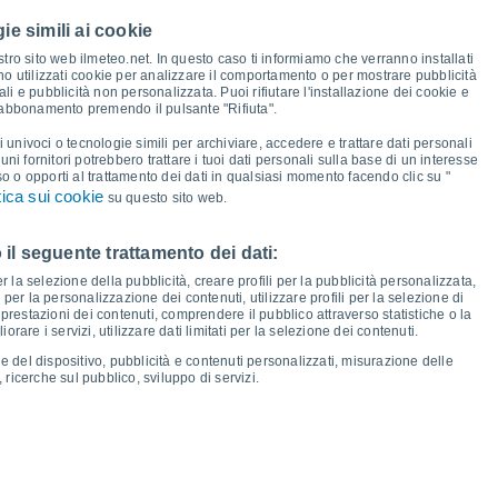
36°
ie simili ai cookie
33°
30°
tro sito web ilmeteo.net. In questo caso ti informiamo che verranno installati
28°
28°
28°
27°
no utilizzati cookie per analizzare il comportamento o per mostrare pubblicità
24°
i e pubblicità non personalizzata. Puoi rifiutare l'installazione dei cookie e
 abbonamento premendo il pulsante "Rifiuta".
18°
18°
17°
17°
16°
16°
15°
i univoci o tecnologie simili per archiviare, accedere e trattare dati personali
13°
lcuni fornitori potrebbero trattare i tuoi dati personali sulla base di un interesse
so o opporti al trattamento dei dati in qualsiasi momento facendo clic su "
tica sui cookie
su questo sito web.
 il seguente trattamento dei dati:
er
12
Gio
13
Ven
14
Sab
15
Dom
16
Lun
17
Mar
18
Mer
19
er la selezione della pubblicità, creare profili per la pubblicità personalizzata,
emperatura minima
Punto di rugiada
i per la personalizzazione dei contenuti, utilizzare profili per la selezione di
prestazioni dei contenuti, comprendere il pubblico attraverso statistiche o la
rare i servizi, utilizzare dati limitati per la selezione dei contenuti.
e del dispositivo, pubblicità e contenuti personalizzati, misurazione delle
 ricerche sul pubblico, sviluppo di servizi.
osità per i prossimi 14 giorni
100
20
75
1019