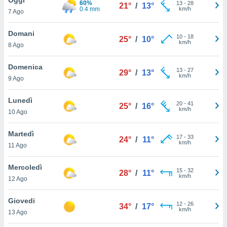
60%
a", è
13
-
28
21°
/
13°
0.4 mm
km/h
7 Ago
al sito
ettando
Domani
10
-
18
25°
/
10°
zione di
km/h
8 Ago
okie,
dei nostri
Domenica
13
-
27
che ci
29°
/
13°
km/h
9 Ago
no di
 e
e il
Lunedì
20
-
41
25°
/
16°
amento
km/h
10 Ago
 Web,
i
Martedì
17
-
33
re un
24°
/
11°
km/h
11 Ago
pecifico
arti la
Mercoledì
à o
15
-
32
28°
/
11°
km/h
i
12 Ago
zzati
 di esso.
Giovedi
12
-
26
sultare
34°
/
17°
km/h
13 Ago
oni nella