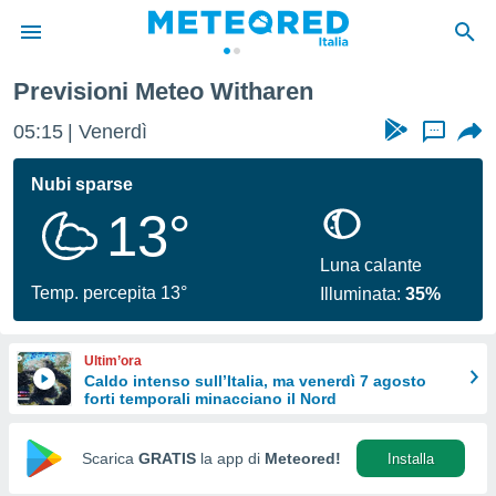
Previsioni Meteo Witharen
tiva
rivacy
05:16
Venerdì
...
ti di
net
Nubi sparse
net)
13°
i
 da
nisti per
Luna calante
 che le
Temp. percepita 13°
Illuminata:
35%
ioni
iano di
È
Ultim’ora
Caldo intenso sull’Italia, ma venerdì 7 agosto
 a
forti temporali minacciano il Nord
ito Web
do le
opzioni:
Scarica
GRATIS
la app di
Meteored!
Installa
 i