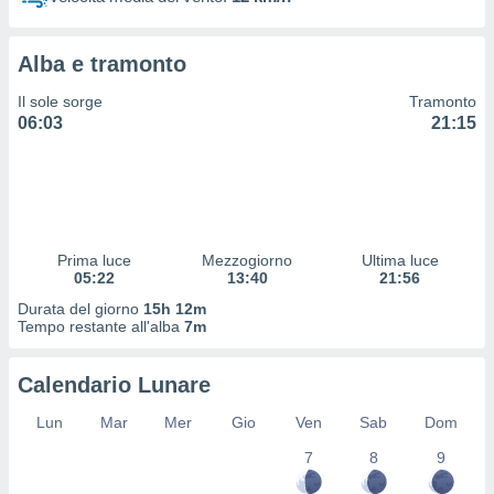
 profili
lezione
cità
Alba e tramonto
izzata,
fili per
Il sole sorge
Tramonto
06:03
21:15
izzazione
nuti,
 profili
lezione
uti
zzati,
Prima luce
Mezzogiorno
Ultima luce
 le
05:22
13:40
21:56
ni degli
 misurare
Durata del giorno
15h 12m
zioni dei
Tempo restante all'alba
7m
,
ere il
Calendario Lunare
so
Lun
Mar
Mer
Gio
Ven
Sab
Dom
he o la
ione di
7
8
9
enienti
diverse,