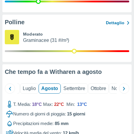
ioni
" o
tra
sui cookie
o sito
Polline
Dettaglio
Moderato
nostri
Graminacee (31 #/m³)
mo il
te
ento dei
Che tempo fa a Witharen a
agosto
re
ioni su
vo e/o
Giugno
Luglio
Agosto
Settembre
Ottobre
Novembre
i,
 dati
er la
T. Media:
18°C
Max:
22°C
Min:
13°C
 della
Numero di giorni di pioggia:
15
giorni
à, creare
r la
Precipitazioni medie:
85 mm
à
izzata,
Velocità media del vento:
12 km/h