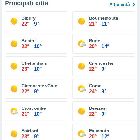
Principali città
Altre città
Bibury
Bournemouth
22°
9°
21°
11°
Bristol
Bude
22°
10°
20°
14°
Cheltenham
Cirencester
23°
10°
22°
9°
Cirencester-Coln
Corse
22°
9°
24°
8°
Croscombe
Devizes
21°
10°
22°
9°
Fairford
Falmouth
23°
9°
20°
12°