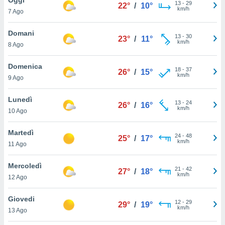
a", è
13
-
29
22°
/
10°
km/h
7 Ago
al sito
ettando
Domani
13
-
30
23°
/
11°
zione di
km/h
8 Ago
okie,
dei nostri
Domenica
18
-
37
che ci
26°
/
15°
km/h
9 Ago
no di
 e
e il
Lunedì
13
-
24
26°
/
16°
amento
km/h
10 Ago
 Web,
i
Martedì
24
-
48
re un
25°
/
17°
km/h
11 Ago
pecifico
arti la
Mercoledì
à o
21
-
42
27°
/
18°
km/h
i
12 Ago
zzati
 di esso.
Giovedi
12
-
29
sultare
29°
/
19°
km/h
13 Ago
oni nella