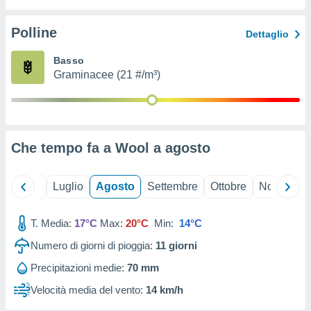
ioni
" o
tra
Polline
Dettaglio
sui cookie
o sito
Basso
Graminacee (21 #/m³)
nostri
mo il
te
ento dei
Che tempo fa a Wool a
agosto
re
ioni su
Giugno
Luglio
Agosto
Settembre
Ottobre
Novembre
vo e/o
i,
T. Media:
17°C
Max:
20°C
Min:
14°C
 dati
er la
Numero di giorni di pioggia:
11
giorni
 della
à, creare
Precipitazioni medie:
70 mm
r la
Velocità media del vento:
14 km/h
à
izzata,