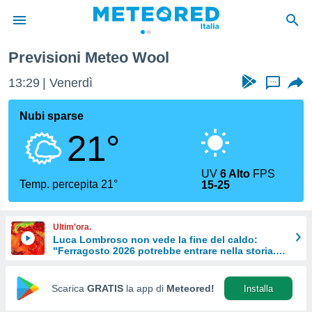
Previsioni Meteo Wool
tiva
rivacy
13:29
Venerdì
...
ti di
net
Nubi sparse
net)
21°
i
 da
nisti per
UV
6 Alto
FPS
 che le
Temp. percepita 21°
15-25
ioni
iano di
È
Ultim'ora.
Luca Lombroso non vede la fine del caldo:
 a
"Ferragosto 2026 potrebbe entrare nella storia.
ito Web
Ecco perché."
do le
opzioni:
Scarica
GRATIS
la app di
Meteored!
Installa
 i