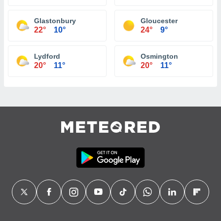
Glastonbury
Gloucester
22°
10°
24°
9°
Lydford
Osmington
20°
11°
20°
11°