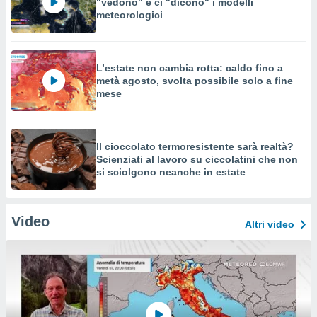
"vedono" e ci "dicono" i modelli
meteorologici
L’estate non cambia rotta: caldo fino a
metà agosto, svolta possibile solo a fine
mese
Il cioccolato termoresistente sarà realtà?
Scienziati al lavoro su ciccolatini che non
si sciolgono neanche in estate
Video
Altri video