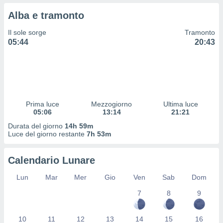
 profili
Alba e tramonto
lezione
cità
Il sole sorge
Tramonto
izzata,
05:44
20:43
fili per
izzazione
nuti,
 profili
lezione
uti
Prima luce
Mezzogiorno
Ultima luce
zzati,
05:06
13:14
21:21
 le
Durata del giorno
14h 59m
ni degli
Luce del giorno restante
7h 53m
 misurare
zioni dei
,
Calendario Lunare
ere il
Lun
Mar
Mer
Gio
Ven
Sab
Dom
so
7
8
9
he o la
ione di
enienti
10
11
12
13
14
15
16
diverse,