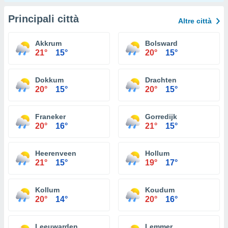
Principali città
Altre città
Akkrum
Bolsward
21°
15°
20°
15°
Dokkum
Drachten
20°
15°
20°
15°
Franeker
Gorredijk
20°
16°
21°
15°
Heerenveen
Hollum
21°
15°
19°
17°
Kollum
Koudum
20°
14°
20°
16°
Leeuwarden
Lemmer