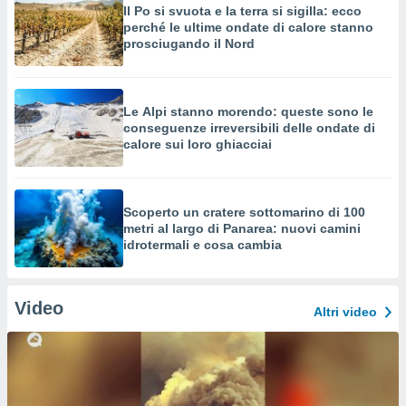
Il Po si svuota e la terra si sigilla: ecco
perché le ultime ondate di calore stanno
prosciugando il Nord
Le Alpi stanno morendo: queste sono le
conseguenze irreversibili delle ondate di
calore sui loro ghiacciai
Scoperto un cratere sottomarino di 100
metri al largo di Panarea: nuovi camini
idrotermali e cosa cambia
Video
Altri video