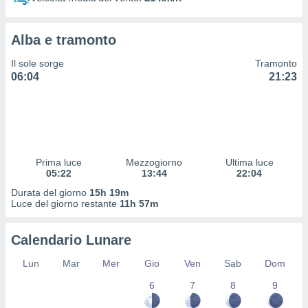
 profili
lezione
cità
Alba e tramonto
izzata,
fili per
Il sole sorge
Tramonto
06:04
21:23
izzazione
nuti,
 profili
lezione
uti
zzati,
Prima luce
Mezzogiorno
Ultima luce
 le
05:22
13:44
22:04
ni degli
 misurare
Durata del giorno
15h 19m
zioni dei
Luce del giorno restante
11h 57m
,
ere il
Calendario Lunare
so
Lun
Mar
Mer
Gio
Ven
Sab
Dom
he o la
ione di
6
7
8
9
enienti
diverse,