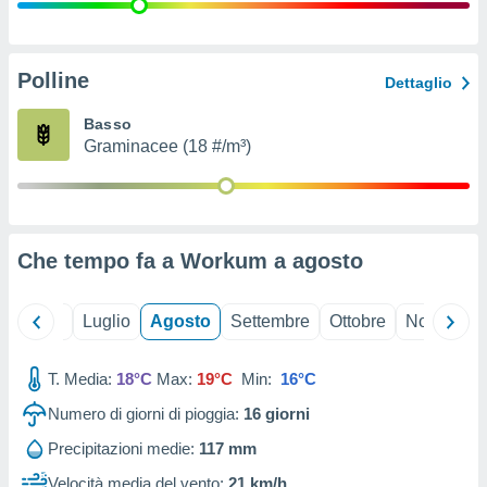
ioni
" o
tra
sui cookie
o sito
Polline
Dettaglio
Basso
nostri
Graminacee (18 #/m³)
mo il
te
ento dei
Che tempo fa a Workum a
agosto
re
ioni su
vo e/o
Giugno
Luglio
Agosto
Settembre
Ottobre
Novembre
i,
 dati
er la
T. Media:
18°C
Max:
19°C
Min:
16°C
 della
Numero di giorni di pioggia:
16
giorni
à, creare
r la
Precipitazioni medie:
117 mm
à
izzata,
Velocità media del vento:
21 km/h