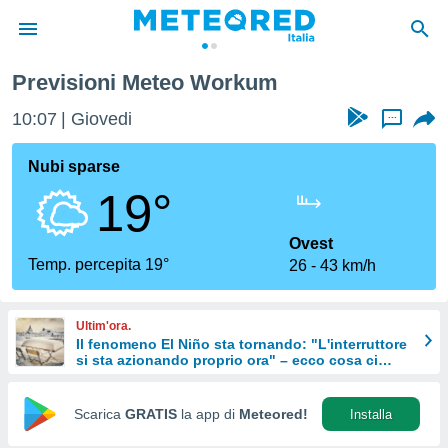
Previsioni Meteo Workum
tiva
rivacy
10:07
Giovedi
...
ti di
net
Nubi sparse
net)
19°
i
 da
nisti per
Ovest
 che le
Temp. percepita 19°
26
43 km/h
ioni
iano di
È
Ultim'ora.
Il fenomeno El Niño sta tornando: "L'interruttore
 a
si sta azionando proprio ora" – ecco cosa ci
ito Web
aspetta in inverno
do le
opzioni:
Scarica
GRATIS
la app di
Meteored!
Installa
 i