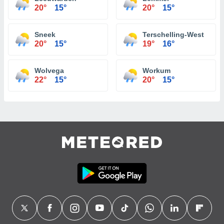
20°
15°
20°
15°
Sneek
Terschelling-West
20°
15°
19°
16°
Wolvega
Workum
22°
15°
20°
15°