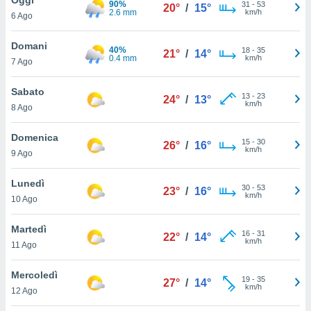
90%
a", è
31
-
53
20°
/
15°
2.6 mm
km/h
6 Ago
al sito
ettando
Domani
40%
18
-
35
21°
/
14°
zione di
0.4 mm
km/h
7 Ago
okie,
dei nostri
Sabato
13
-
23
che ci
24°
/
13°
km/h
8 Ago
no di
 e
e il
Domenica
15
-
30
26°
/
16°
amento
km/h
9 Ago
 Web,
i
Lunedì
30
-
53
re un
23°
/
16°
km/h
10 Ago
pecifico
arti la
Martedì
à o
16
-
31
22°
/
14°
km/h
i
11 Ago
zzati
 di esso.
Mercoledì
19
-
35
sultare
27°
/
14°
km/h
12 Ago
oni nella