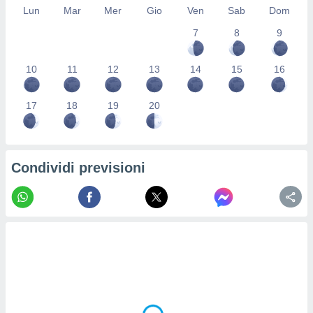
Lun
Mar
Mer
Gio
Ven
Sab
Dom
re e
e i
7
8
9
tilizzare
ati per la
e dei
10
11
12
13
14
15
16
.
17
18
19
20
izzazione
azione
o la
Condividi previsioni
e del
vo,
à e
i
zzati,
one delle
ni dei
 e degli
 ricerche
ico,
di