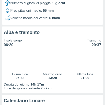
 profili
Numero di giorni di pioggia:
9
giorni
lezione
Precipitazioni medie:
55 mm
cità
izzata,
Velocità media del vento:
6 km/h
fili per
izzazione
Alba e tramonto
nuti,
 profili
Il sole sorge
Tramonto
lezione
06:20
20:37
uti
zzati,
 le
ni degli
 misurare
zioni dei
,
Prima luce
Mezzogiorno
Ultima luce
05:48
13:29
21:09
ere il
Durata del giorno
14h 17m
so
Luce del giorno restante
7h 22m
he o la
ione di
Calendario Lunare
enienti
diverse,