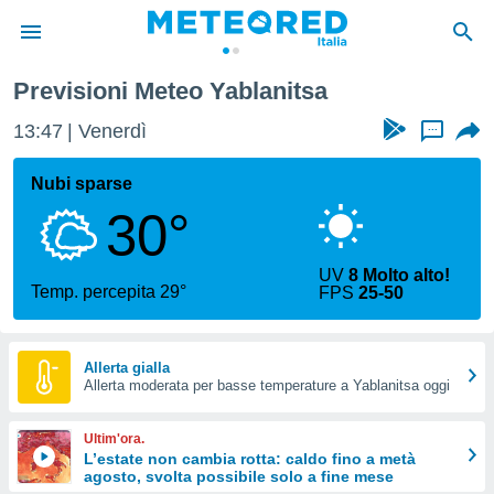
Previsioni Meteo Yablanitsa
tiva
rivacy
13:47
Venerdì
...
ti di
net
Nubi sparse
net)
30°
i
 da
nisti per
UV
8 Molto alto!
 che le
Temp. percepita 29°
FPS
25-50
ioni
iano di
È
Allerta gialla
 a
Allerta moderata per basse temperature a Yablanitsa oggi
ito Web
do le
Ultim'ora.
opzioni:
L’estate non cambia rotta: caldo fino a metà
agosto, svolta possibile solo a fine mese
 i