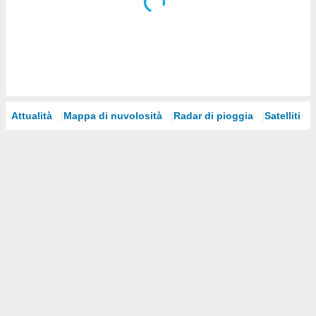
i nostri
artner
Attualità
Mappa di nuvolosità
Radar di pioggia
Satelliti