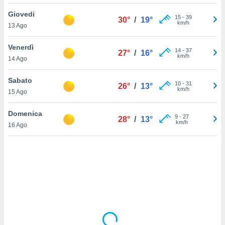
Giovedi
sui cookie
15
-
39
30°
/
19°
km/h
13 Ago
e il tuo
 in
Venerdì
14
-
37
27°
/
16°
o
km/h
14 Ago
 il
Sabato
azioni
10
-
31
26°
/
13°
km/h
15 Ago
kie
re
le a piè
Domenica
9
-
27
28°
/
13°
 del
km/h
16 Ago
to web.
ATIVA,
e
gie
i cookie
ccetti
zione dei