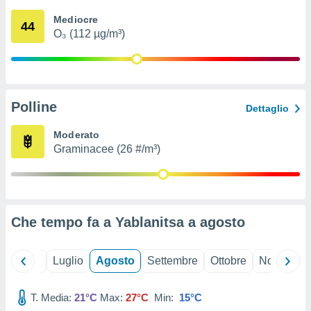
ioni
" o
Mediocre
tra
44
O₃ (112 µg/m³)
sui cookie
o sito
nostri
Polline
Dettaglio
mo il
te
Moderato
ento dei
Graminacee (26 #/m³)
re
ioni su
vo e/o
i,
Che tempo fa a Yablanitsa a
agosto
 dati
er la
 della
Giugno
Luglio
Agosto
Settembre
Ottobre
Novembre
à, creare
r la
à
T. Media:
21°C
Max:
27°C
Min:
15°C
izzata,