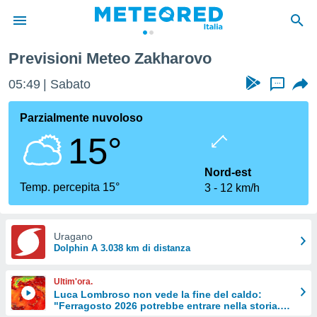
Previsioni Meteo Zakharovo
tiva
rivacy
05:49
Sabato
...
ti di
net
Parzialmente nuvoloso
net)
15°
i
 da
nisti per
Nord-est
 che le
Temp. percepita 15°
3
12 km/h
ioni
iano di
È
Uragano
 a
Dolphin A 3.038 km di distanza
ito Web
do le
Ultim'ora.
opzioni:
Luca Lombroso non vede la fine del caldo:
"Ferragosto 2026 potrebbe entrare nella storia.
 i