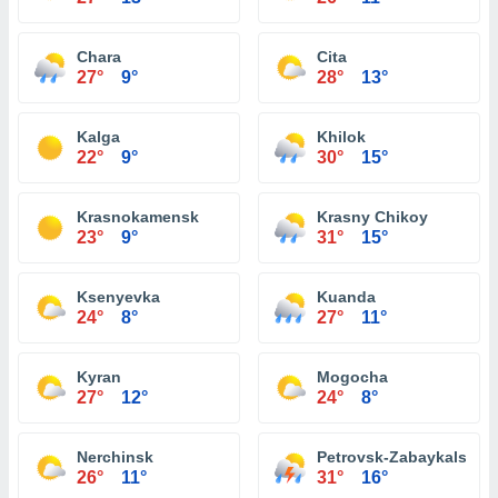
Chara
Cita
27°
9°
28°
13°
Kalga
Khilok
22°
9°
30°
15°
Krasnokamensk
Krasny Chikoy
23°
9°
31°
15°
Ksenyevka
Kuanda
24°
8°
27°
11°
Kyran
Mogocha
27°
12°
24°
8°
Nerchinsk
Petrovsk-Zabaykalsky
26°
11°
31°
16°