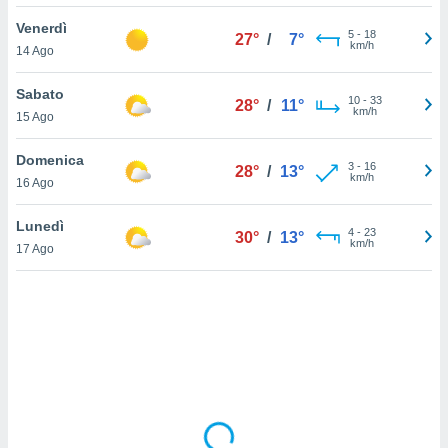
Venerdì
sui cookie
5
-
18
27°
/
7°
km/h
14 Ago
e il tuo
 in
Sabato
10
-
33
28°
/
11°
o
km/h
15 Ago
 il
Domenica
azioni
3
-
16
28°
/
13°
km/h
16 Ago
kie
re
le a piè
Lunedì
4
-
23
30°
/
13°
 del
km/h
17 Ago
to web.
ATIVA,
e
gie
i cookie
ccetti
zione dei