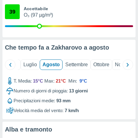
ioni
" o
Accettabile
tra
39
O₃ (97 µg/m³)
sui cookie
o sito
nostri
Che tempo fa a Zakharovo a
agosto
mo il
te
ento dei
Giugno
Luglio
Agosto
Settembre
Ottobre
Novembre
re
T. Media:
15°C
Max:
21°C
Min:
9°C
ioni su
vo e/o
Numero di giorni di pioggia:
13
giorni
i,
 dati
Precipitazioni medie:
93 mm
er la
Velocità media del vento:
7 km/h
 della
à, creare
r la
Alba e tramonto
à
izzata,