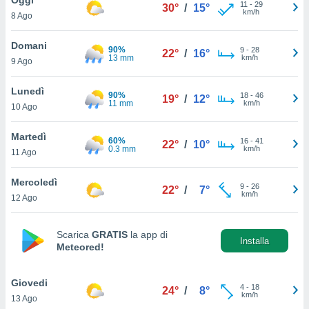
a", è
11
-
29
30°
/
15°
km/h
8 Ago
al sito
ettando
Domani
90%
9
-
28
22°
/
16°
zione di
13 mm
km/h
9 Ago
okie,
dei nostri
Lunedì
90%
18
-
46
che ci
19°
/
12°
11 mm
km/h
10 Ago
no di
 e
e il
Martedì
60%
16
-
41
22°
/
10°
amento
0.3 mm
km/h
11 Ago
 Web,
i
Mercoledì
9
-
26
re un
22°
/
7°
km/h
12 Ago
pecifico
arti la
à o
Scarica
GRATIS
la app di
i
Installa
Meteored!
zzati
 di esso.
sultare
Giovedi
4
-
18
24°
/
8°
km/h
13 Ago
oni nella