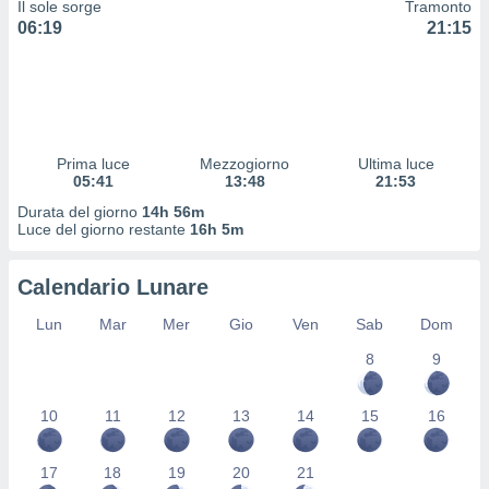
Il sole sorge
Tramonto
 profili
06:19
21:15
lezione
cità
izzata,
fili per
izzazione
nuti,
Prima luce
Mezzogiorno
Ultima luce
 profili
05:41
13:48
21:53
lezione
Durata del giorno
14h 56m
uti
Luce del giorno restante
16h 5m
zzati,
 le
ni degli
Calendario Lunare
 misurare
zioni dei
Lun
Mar
Mer
Gio
Ven
Sab
Dom
,
8
9
ere il
so
10
11
12
13
14
15
16
he o la
ione di
enienti
17
18
19
20
21
diverse,