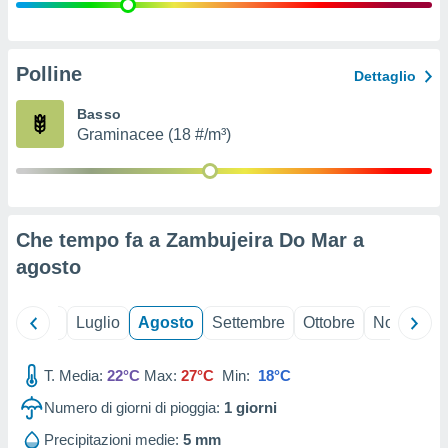
ioni
" o
tra
sui cookie
o sito
Polline
Dettaglio
Basso
nostri
Graminacee (18 #/m³)
mo il
te
ento dei
Che tempo fa a Zambujeira Do Mar a
re
agosto
ioni su
vo e/o
i,
Giugno
Luglio
Agosto
Settembre
Ottobre
Novembre
 dati
er la
 della
T. Media:
22°C
Max:
27°C
Min:
18°C
à, creare
r la
Numero di giorni di pioggia:
1
giorni
à
izzata,
Precipitazioni medie:
5 mm