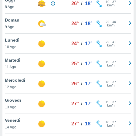
a", è
19
-
37
26°
/
18°
km/h
8 Ago
al sito
ettando
Domani
22
-
40
24°
/
18°
zione di
km/h
9 Ago
okie,
dei nostri
Lunedì
22
-
41
che ci
24°
/
17°
km/h
10 Ago
no di
 e
e il
Martedì
19
-
37
25°
/
17°
amento
km/h
11 Ago
 Web,
i
Mercoledì
18
-
37
re un
26°
/
17°
km/h
12 Ago
pecifico
arti la
Giovedi
à o
19
-
37
27°
/
17°
km/h
i
13 Ago
zzati
 di esso.
Venerdì
18
-
37
sultare
27°
/
18°
km/h
14 Ago
oni nella