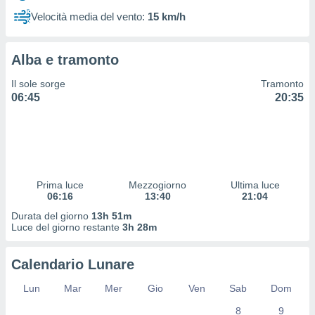
 profili
Velocità media del vento:
15 km/h
lezione
cità
izzata,
Alba e tramonto
fili per
Il sole sorge
Tramonto
izzazione
06:45
20:35
nuti,
 profili
lezione
uti
zzati,
 le
ni degli
Prima luce
Mezzogiorno
Ultima luce
 misurare
06:16
13:40
21:04
zioni dei
Durata del giorno
13h 51m
,
Luce del giorno restante
3h 28m
ere il
so
Calendario Lunare
he o la
ione di
Lun
Mar
Mer
Gio
Ven
Sab
Dom
enienti
8
9
diverse,