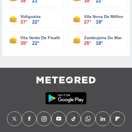
39°
21°
39°
22°
Vidigueira
Vila Nova De Milfontes
37°
22°
27°
19°
Vila Verde De Ficalho
Zambujeira Do Mar
39°
22°
26°
18°