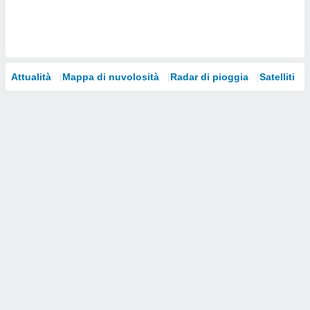
i nostri
artner
Attualità
Mappa di nuvolosità
Radar di pioggia
Satelliti