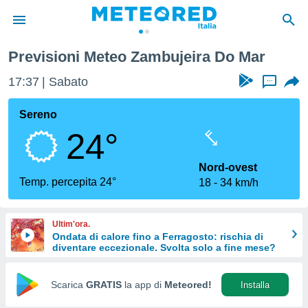
Previsioni Meteo Zambujeira Do Mar
tiva
rivacy
17:37
Sabato
...
ti di
net
Sereno
net)
24°
i
 da
nisti per
Nord-ovest
 che le
Temp. percepita 24°
18
34 km/h
ioni
iano di
È
Ultim'ora.
Ondata di calore fino a Ferragosto: rischia di
 a
diventare eccezionale. Svolta solo a fine mese?
ito Web
do le
opzioni:
Scarica
GRATIS
la app di
Meteored!
Installa
 i