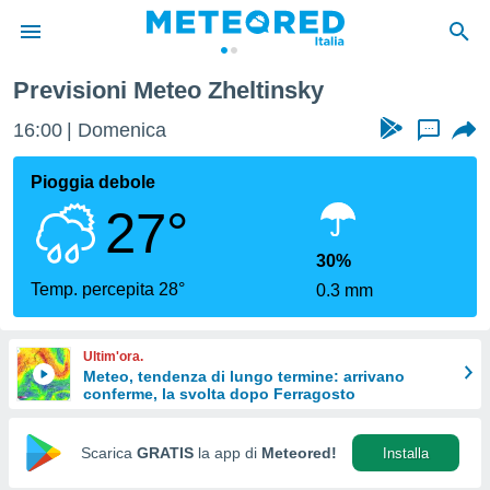
Previsioni Meteo Zheltinsky
tiva
rivacy
16:00
Domenica
...
ti di
net
Pioggia debole
net)
27°
i
 da
nisti per
30%
 che le
Temp. percepita 28°
0.3 mm
ioni
iano di
È
Ultim'ora.
Meteo, tendenza di lungo termine: arrivano
 a
conferme, la svolta dopo Ferragosto
ito Web
do le
opzioni:
Scarica
GRATIS
la app di
Meteored!
Installa
 i