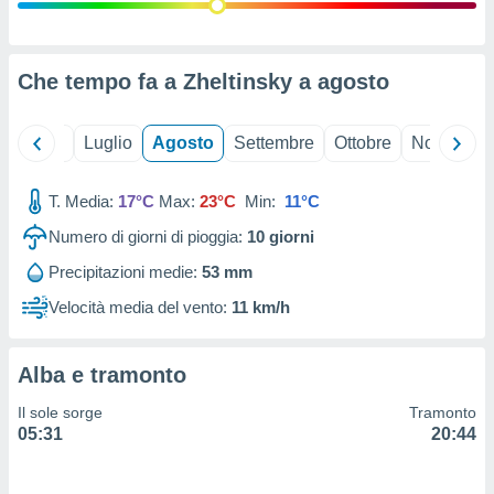
ioni
" o
tra
sui cookie
o sito
Che tempo fa a Zheltinsky a
agosto
nostri
Giugno
Luglio
Agosto
Settembre
Ottobre
Novembre
mo il
T. Media:
17°C
Max:
23°C
Min:
11°C
te
ento dei
Numero di giorni di pioggia:
10
giorni
Precipitazioni medie:
53 mm
re
ioni su
Velocità media del vento:
11 km/h
vo e/o
i,
 dati
Alba e tramonto
er la
 della
Il sole sorge
Tramonto
à, creare
05:31
20:44
r la
à
izzata,