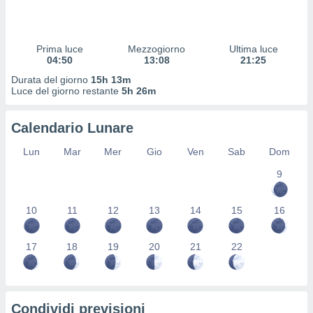
 profili
lezione
cità
izzata,
Prima luce
Mezzogiorno
Ultima luce
fili per
04:50
13:08
21:25
Durata del giorno
15h 13m
izzazione
Luce del giorno restante
5h 26m
nuti,
 profili
Calendario Lunare
lezione
uti
Lun
Mar
Mer
Gio
Ven
Sab
Dom
zzati,
 le
9
ni degli
 misurare
zioni dei
10
11
12
13
14
15
16
,
ere il
17
18
19
20
21
22
so
he o la
ione di
enienti
Condividi previsioni
diverse,