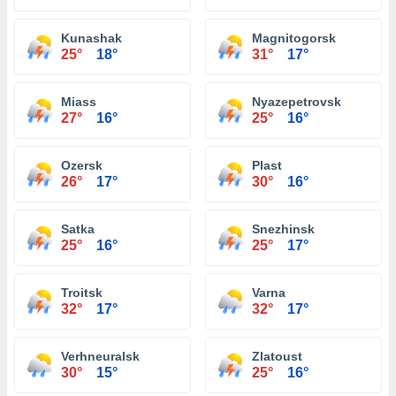
Kunashak
Magnitogorsk
25°
18°
31°
17°
Miass
Nyazepetrovsk
27°
16°
25°
16°
Ozersk
Plast
26°
17°
30°
16°
Satka
Snezhinsk
25°
16°
25°
17°
Troitsk
Varna
32°
17°
32°
17°
Verhneuralsk
Zlatoust
30°
15°
25°
16°