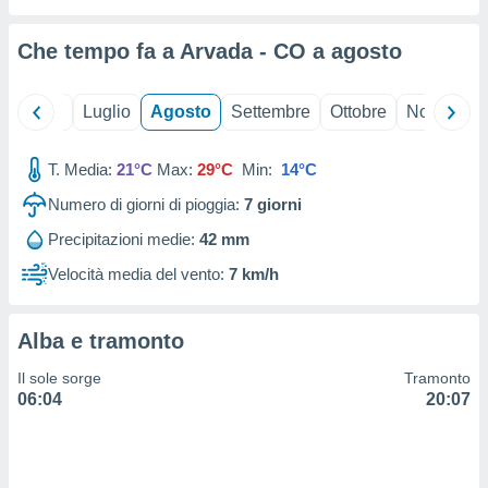
ioni
" o
tra
Che tempo fa a Arvada - CO a
agosto
sui cookie
o sito
Giugno
Luglio
Agosto
Settembre
Ottobre
Novembre
nostri
T. Media:
21°C
Max:
29°C
Min:
14°C
mo il
te
Numero di giorni di pioggia:
7
giorni
ento dei
Precipitazioni medie:
42 mm
re
Velocità media del vento:
7 km/h
ioni su
vo e/o
i,
Alba e tramonto
 dati
er la
Il sole sorge
Tramonto
 della
06:04
20:07
à, creare
r la
à
izzata,