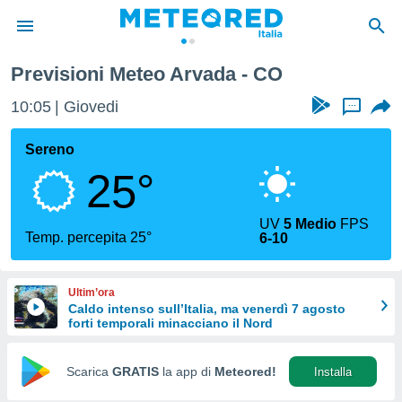
Previsioni Meteo Arvada - CO
tiva
rivacy
10:05
Giovedi
...
ti di
net
Sereno
net)
25°
i
 da
nisti per
UV
5 Medio
FPS
 che le
Temp. percepita 25°
6-10
ioni
iano di
È
Ultim’ora
Caldo intenso sull’Italia, ma venerdì 7 agosto
 a
forti temporali minacciano il Nord
ito Web
do le
opzioni:
Scarica
GRATIS
la app di
Meteored!
Installa
 i