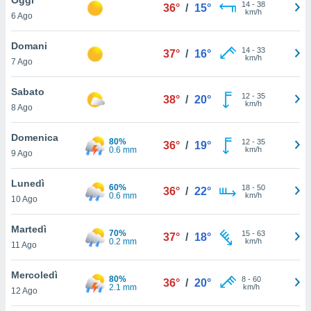
a", è
14
-
38
36°
/
15°
km/h
6 Ago
al sito
ettando
Domani
14
-
33
37°
/
16°
zione di
km/h
7 Ago
okie,
dei nostri
Sabato
12
-
35
che ci
38°
/
20°
km/h
8 Ago
no di
 e
e il
Domenica
80%
12
-
35
36°
/
19°
amento
0.6 mm
km/h
9 Ago
 Web,
i
Lunedì
60%
18
-
50
re un
36°
/
22°
0.6 mm
km/h
10 Ago
pecifico
arti la
Martedì
à o
70%
15
-
63
37°
/
18°
0.2 mm
km/h
i
11 Ago
zzati
 di esso.
Mercoledì
80%
8
-
60
sultare
36°
/
20°
2.1 mm
km/h
12 Ago
oni nella