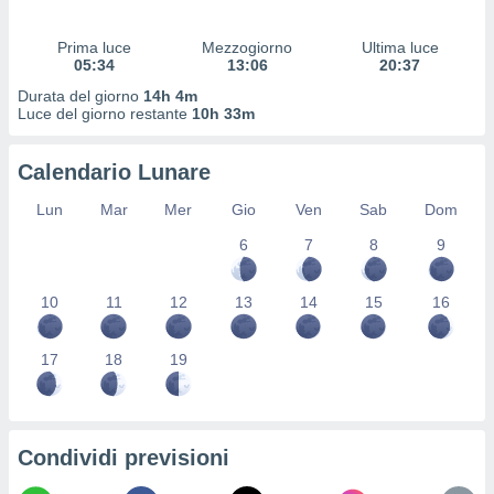
 profili
lezione
Prima luce
Mezzogiorno
Ultima luce
cità
05:34
13:06
20:37
izzata,
fili per
Durata del giorno
14h 4m
Luce del giorno restante
10h 33m
izzazione
nuti,
Calendario Lunare
 profili
lezione
Lun
Mar
Mer
Gio
Ven
Sab
Dom
uti
zzati,
6
7
8
9
 le
ni degli
10
11
12
13
14
15
16
 misurare
zioni dei
,
17
18
19
ere il
so
he o la
ione di
Condividi previsioni
enienti
diverse,