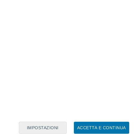
Calendario Lunare
Lun
Mar
Mer
Gio
Ven
Sab
Dom
8
9
10
11
12
13
14
15
16
17
18
19
20
21
IMPOSTAZIONI
ACCETTA E CONTINUA