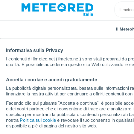
Il Meteo
Informativa sulla Privacy
I contenuti di Ilmeteo.net (ilmeteo.net) sono stati preparati da pro
qualità. È possibile accedere a questo sito Web utilizzando le se
Accetta i cookie e accedi gratuitamente
Home
Repubblica Ceca
Boemia Centrale
Bero
La pubblicità digitale personalizzata, basata sulle informazioni ra
finanziare la nostra attività per continuare a offrirti contenuti co
Previsioni Meteo Bero
Facendo clic sul pulsante "Accetta e continua", è possibile accede
o dei nostri partner, che ci consentono di tracciare e analizzare
14:58
Sabato
specifico per mostrarti la pubblicità o contenuti personalizzati b
nostra
Politica sui cookie
e revocare il tuo consenso in qualsia
disponibile a piè di pagina del nostro sito web.
Sereno