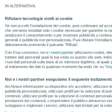
26°
IN ALTERNATIVA,
Rifiutare tecnologie simili ai cookie
Nord-est
Se non accetti l'installazione dei cookie, puoi continuare ad acc
Temp. percepita 26°
8
-
26 km/
che verranno installati solo i cookie necessari per garantire la n
analizzare il comportamento o per mostrare pubblicità o contenut
generali e pubblicità non personalizzata. Puoi rifiutare l'install
abbonamento premendo il pulsante "Rifiuta".
Ultim'ora.
Ondata di calore fino a Ferragosto: rischia di
Con il tuo consenso, noi e i
nostri partner
utilizziamo cookie, iden
diventare eccezionale. Svolta solo a fine mes
trattare dati personali quali la tua visita su questo sito web, indiri
i tuoi dati personali sulla base di un interesse legittimo, al quale
Il Meteo 1 - 7
Attualità
Mappa della Temperatura
R
al trattamento dei dati in qualsiasi momento facendo clic su "
Imp
Noi e i nostri partner eseguiamo il seguente trattamento
Domani
Lunedì
Oggi
Archiviare informazioni su dispositivo e/o accedervi, utilizzare dati
pubblicità personalizzata, utilizzare profili per la selezione di pu
9 Ago
10 Ago
8 Ago
contenuti, utilizzare profili per la selezione di contenuti personal
prestazioni dei contenuti, comprendere il pubblico attraverso stat
sviluppare e migliorare i servizi, utilizzare dati limitati per la sel