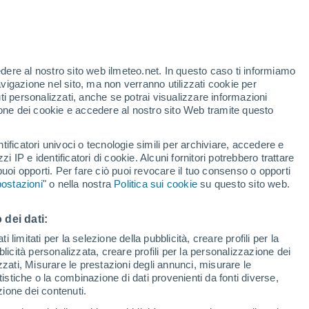
Allerta gialla
Allerta moderata per incendi a
Beroun oggi
edere al nostro sito web ilmeteo.net. In questo caso ti informiamo
h
avigazione nel sito, ma non verranno utilizzati cookie per
i personalizzati, anche se potrai visualizzare informazioni
azione dei cookie e accedere al nostro sito Web tramite questo
tificatori univoci o tecnologie simili per archiviare, accedere e
e?
zzi IP e identificatori di cookie. Alcuni fornitori potrebbero trattare
 puoi opporti. Per fare ciò puoi revocare il tuo consenso o opporti
adar di pioggia
Satelliti
Modelli
ostazioni
" o nella nostra
Politica sui cookie
su questo sito web.
 dei dati:
Martedì
Mercoledì
Giovedi
Venerdì
 limitati per la selezione della pubblicità, creare profili per la
bblicità personalizzata, creare profili per la personalizzazione dei
11 Ago
12 Ago
13 Ago
14 Ago
izzati, Misurare le prestazioni degli annunci, misurare le
istiche o la combinazione di dati provenienti da fonti diverse,
ezione dei contenuti.