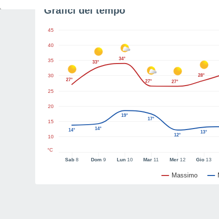
Grafici del tempo
45
40
34°
35
33°
30
28°
27°
27°
27°
25
20
19°
17°
15
14°
14°
13°
12°
10
°C
Sab
8
Dom
9
Lun
10
Mar
11
Mer
12
Gio
13
Massimo