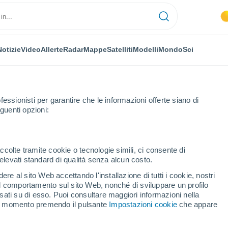
Notizie
Video
Allerte
Radar
Mappe
Satelliti
Modelli
Mondo
Sci
fessionisti per garantire che le informazioni offerte siano di
guenti opzioni:
un
ccolte tramite cookie o tecnologie simili, ci consente di
n elevati standard di qualità senza alcun costo.
un
re al sito Web accettando l'installazione di tutti i cookie, nostri
 il comportamento sul sito Web, nonché di sviluppare un profilo
...
asati su di esso. Puoi consultare maggiori informazioni nella
si momento premendo il pulsante
Impostazioni cookie
che appare
Per ora
Cielo sereno nelle prossime ore