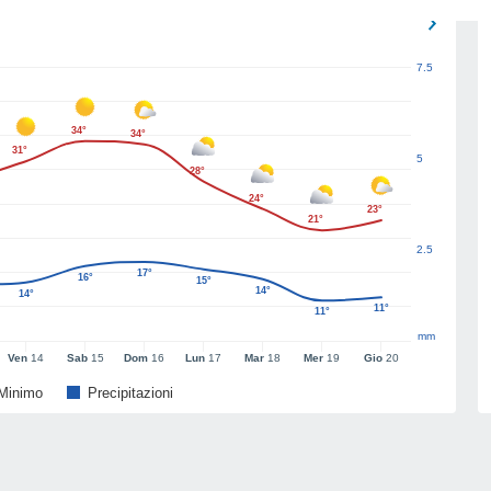
7.5
34°
34°
31°
5
28°
24°
23°
21°
2.5
17°
16°
15°
14°
14°
11°
11°
mm
Ven
14
Sab
15
Dom
16
Lun
17
Mar
18
Mer
19
Gio
20
Minimo
Precipitazioni