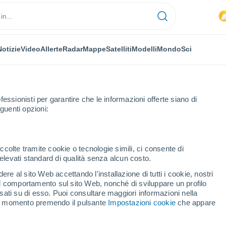
Notizie
Video
Allerte
Radar
Mappe
Satelliti
Modelli
Mondo
Sci
NOMIA
PIANTE
TEMPO LIBERO
fessionisti per garantire che le informazioni offerte siano di
guenti opzioni:
ccolte tramite cookie o tecnologie simili, ci consente di
n elevati standard di qualità senza alcun costo.
 ottobre: ​​stelle cadenti, Luna piena e l'incredibile avvistamento dell
re al sito Web accettando l'installazione di tutti i cookie, nostri
 il comportamento sul sito Web, nonché di sviluppare un profilo
asati su di esso. Puoi consultare maggiori informazioni nella
di ottobre: ​​stelle
si momento premendo il pulsante
Impostazioni cookie
che appare
l'incredibile avvistamento