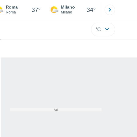
Roma
Milano
Bergamo
37°
34°
Roma
Milano
Bergamo
°C
a Cometa del Secolo