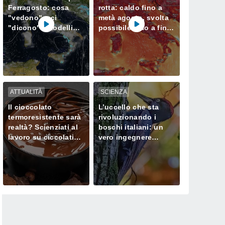
Ferragosto: cosa
rotta: caldo fino a
"vedono" e ci
metà agosto, svolta
"dicono" i modelli
possibile solo a fine
meteorologici
mese
ATTUALITÀ
SCIENZA
Il cioccolato
L’uccello che sta
termoresistente sarà
rivoluzionando i
realtà? Scienziati al
boschi italiani: un
lavoro su ciccolatini
vero ingegnere
che non si sciolgono
ecologico
neanche in estate