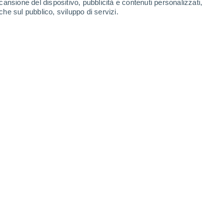
cansione del dispositivo, pubblicità e contenuti personalizzati,
che sul pubblico, sviluppo di servizi.
 NASA/APOD Stefano De Rosa
01/10/2024 06:10
5 min
ni fa non ha portato con sé solo l'inizio
le, ma anche cieli molto tersi che ci
iena. Andiamo punto per punto e vediamo