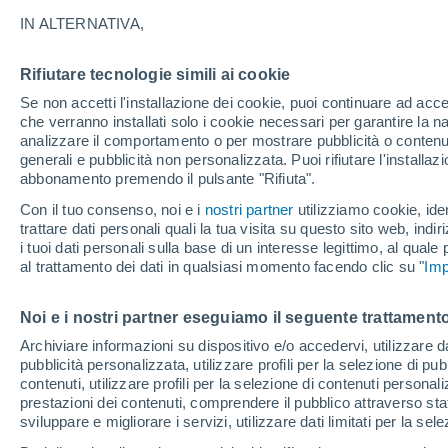
della Cometa del Seco
IN ALTERNATIVA,
Ottobre e i suoi spettacolari cieli tersi 
Rifiutare tecnologie simili ai cookie
lasciarci affascinare dagli ineguagliabi
Se non accetti l'installazione dei cookie, puoi continuare ad acc
che verranno installati solo i cookie necessari per garantire la n
verificheranno questo mese, dall'ecliss
analizzare il comportamento o per mostrare pubblicità o contenut
generali e pubblicità non personalizzata. Puoi rifiutare l'install
abbonamento premendo il pulsante "Rifiuta".
Con il tuo consenso, noi e i
nostri partner
utilizziamo cookie, iden
trattare dati personali quali la tua visita su questo sito web, indiri
i tuoi dati personali sulla base di un interesse legittimo, al quale
al trattamento dei dati in qualsiasi momento facendo clic su "
Imp
Noi e i nostri partner eseguiamo il seguente trattamento
Archiviare informazioni su dispositivo e/o accedervi, utilizzare dati
pubblicità personalizzata, utilizzare profili per la selezione di pu
contenuti, utilizzare profili per la selezione di contenuti personal
prestazioni dei contenuti, comprendere il pubblico attraverso stat
sviluppare e migliorare i servizi, utilizzare dati limitati per la sel