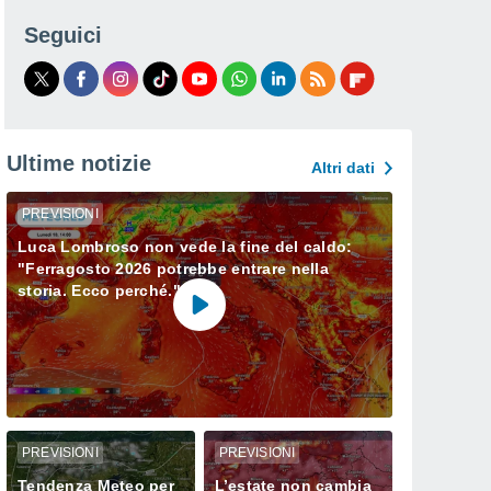
Seguici
Ultime notizie
Altri dati
PREVISIONI
Luca Lombroso non vede la fine del caldo:
"Ferragosto 2026 potrebbe entrare nella
storia. Ecco perché."
PREVISIONI
PREVISIONI
Tendenza Meteo per
L’estate non cambia