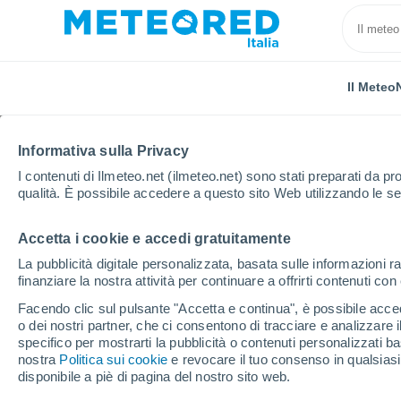
Il Meteo
TUTTE
ATTUALITÀ
SCIENZA
PREVISIONI
ASTRO
Informativa sulla Privacy
I contenuti di Ilmeteo.net (ilmeteo.net) sono stati preparati da pro
qualità. È possibile accedere a questo sito Web utilizzando le se
Accetta i cookie e accedi gratuitamente
La pubblicità digitale personalizzata, basata sulle informazioni ra
finanziare la nostra attività per continuare a offrirti contenuti co
Home
Notizie
Attualità
Calendario astronomico di
Facendo clic sul pulsante "Accetta e continua", è possibile accede
o dei nostri partner, che ci consentono di tracciare e analizzare
specifico per mostrarti la pubblicità o contenuti personalizzati b
Calendario astronomico 
nostra
Politica sui cookie
e revocare il tuo consenso in qualsia
disponibile a piè di pagina del nostro sito web.
cadenti, Luna piena e 