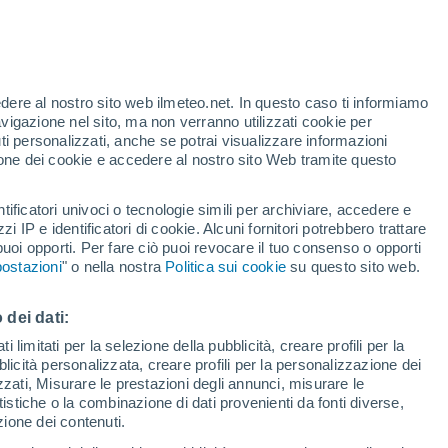
lo
ci invitano a volgerci verso il cielo e a
li fenomeni astronomici che si
edere al nostro sito web ilmeteo.net. In questo caso ti informiamo
avigazione nel sito, ma non verranno utilizzati cookie per
i anulare alla cometa del Secolo.
i personalizzati, anche se potrai visualizzare informazioni
azione dei cookie e accedere al nostro sito Web tramite questo
tificatori univoci o tecnologie simili per archiviare, accedere e
zzi IP e identificatori di cookie. Alcuni fornitori potrebbero trattare
 puoi opporti. Per fare ciò puoi revocare il tuo consenso o opporti
ostazioni
" o nella nostra
Politica sui cookie
su questo sito web.
 dei dati:
 limitati per la selezione della pubblicità, creare profili per la
bblicità personalizzata, creare profili per la personalizzazione dei
izzati, Misurare le prestazioni degli annunci, misurare le
istiche o la combinazione di dati provenienti da fonti diverse,
ezione dei contenuti.