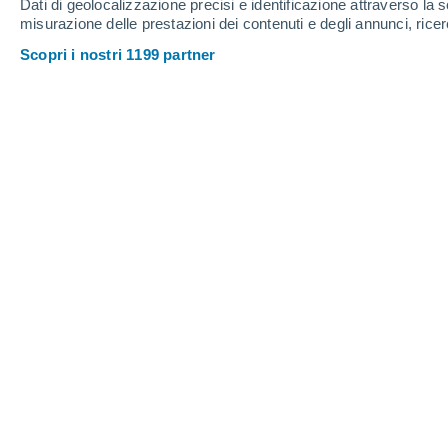
Dati di geolocalizzazione precisi e identificazione attraverso la s
misurazione delle prestazioni dei contenuti e degli annunci, ricer
Scopri i nostri 1199 partner
La luna del cacciatore sulle Alpi. Credito e Copyright:
Zeus Valtierra
Meteored Messico
L'equinozio appena avvenuto pochi gior
dell'autunno nell'emisfero settentriona
aiuteranno a vedere meglio la Luna p
quali eventi astronomici ci attendono.