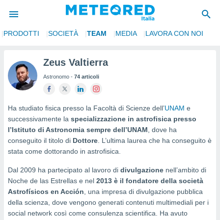
PRODOTTI
SOCIETÀ
TEAM
MEDIA
LAVORA CON NOI
tiva
rivacy
Zeus Valtierra
ti di
Astronomo -
74 articoli
net
net)
i
 da
Ha studiato fisica presso la Facoltà di Scienze dell’
UNAM
e
nisti per
successivamente la
specializzazione in astrofisica presso
 che le
l’Istituto di Astronomia sempre dell’UNAM
, dove ha
ioni
conseguito il titolo di
Dottore
. L’ultima laurea che ha conseguito è
iano di
stata come dottorando in astrofisica.
È
Dal 2009 ha partecipato al lavoro di
divulgazione
nell’ambito di
 a
Noche de las Estrellas e nel
2013 è il fondatore della società
ito Web
do le
Astrofísicos en Acción
, una impresa di divulgazione pubblica
opzioni:
della scienza, dove vengono generati contenuti multimediali per i
social network così come consulenza scientifica. Ha avuto
 i