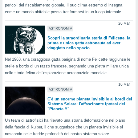
 profili
pericoli del riscaldamento globale. Il suo clima estremo ci insegna
lezione
come un mondo abitabile possa trasformarsi in un luogo infernale.
cità
izzata,
20 Mar
fili per
ASTRONOMIA
izzazione
Scopri la straordinaria storia di Félicette, la
prima e unica gatta astronauta ad aver
nuti,
viaggiato nello spazio
 profili
lezione
Nel 1963, una coraggiosa gatta parigina di nome Félicette raggiunse le
uti
stelle a bordo di un razzo francese, segnando una pietra miliare unica
zzati,
nella storia felina dell'esplorazione aerospaziale mondiale.
 le
ni degli
10 Mar
 misurare
ASTRONOMIA
zioni dei
,
C'è un enorme pianeta invisibile ai bordi del
ere il
Sistema Solare: l'affascinante ipotesi del
"Pianeta Y"
so
he o la
Un team di astrofisici ha rilevato una strana deformazione nel piano
ione di
della fascia di Kuiper, il che suggerisce che un pianeta invisibile si
enienti
nasconda nelle fredde profondità del nostro sistema solare.
diverse,