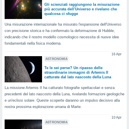
ioni
Gli scienziati raggiungono la misurazione
e
più accurata dell'Universo e rivelano che
à non
qualcosa ci sfugge
izzata.
utare
Una misurazione internazionale ha misurato l'espansione dell'Universo
zione dei
con precisione storica e ha confermato la deformazione di Hubble,
indicando che il nostro modello cosmologico necessita di nuove idee
 al
fondamentali nella fisica moderna.
ito Web
questo
16 Apr
ento
ASTRONOMIA
 il
Te le sei perse? Un ripasso delle
straordinarie immagini di Artemis II
catturate dal lato nascosto della Luna
o
, noi e i
La missione Artemis II ha catturato fotografie spettacolari e senza
rtner
precedenti del lato nascosto della Luna, rivelando formazioni geologiche
mo
e un'eclissi solare. Queste scoperte daranno un impulso decisivo alla
nostra prossima esplorazione umana di Marte.
tori
o
10 Apr
e simili
ASTRONOMIA
viare,