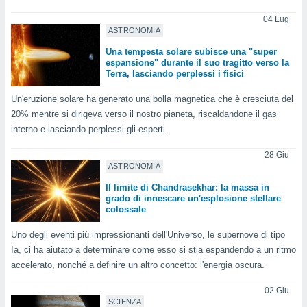
04 Lug
sui cookie
ASTRONOMIA
e il tuo
 in
Una tempesta solare subisce una "super
espansione" durante il suo tragitto verso la
Terra, lasciando perplessi i fisici
o
 il
Un'eruzione solare ha generato una bolla magnetica che è cresciuta del
azioni
20% mentre si dirigeva verso il nostro pianeta, riscaldandone il gas
kie
interno e lasciando perplessi gli esperti.
re
le a piè
28 Giu
 del
ASTRONOMIA
to web.
Il limite di Chandrasekhar: la massa in
grado di innescare un'esplosione stellare
colossale
ATIVA,
Uno degli eventi più impressionanti dell'Universo, le supernove di tipo
e
Ia, ci ha aiutato a determinare come esso si stia espandendo a un ritmo
gie
accelerato, nonché a definire un altro concetto: l'energia oscura.
i cookie
ccetti
02 Giu
SCIENZA
zione dei