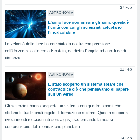
re e
27 Feb
e i
ASTRONOMIA
tilizzare
L'anno luce non misura gli anni: questa è
ati per la
l'unità con cui gli scienziati calcolano
e dei
l'incalcolabile
.
La velocità della luce ha cambiato la nostra comprensione
izzazione
dell'Universo: dall'etere a Einstein, da dietro l'angolo ad anni luce di
distanza.
azione
o la
21 Feb
e del
ASTRONOMIA
vo,
È stato scoperto un sistema solare che
à e
contraddice ciò che pensavamo di sapere
i
sull'Universo
zzati,
one delle
Gli scienziati hanno scoperto un sistema con quattro pianeti che
ni dei
sfidano le tradizionali regole di formazione stellare. Questa scoperta
 e degli
rivela mondi rocciosi nati senza gas, trasformando la nostra
 ricerche
comprensione della formazione planetaria.
ico,
di
14 Feb