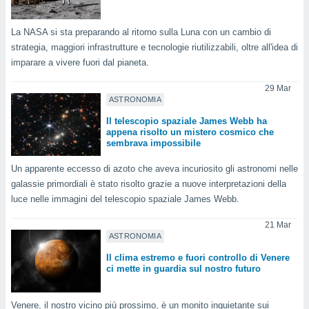
ioni
" o
tra
La NASA si sta preparando al ritorno sulla Luna con un cambio di
sui cookie
o sito
strategia, maggiori infrastrutture e tecnologie riutilizzabili, oltre all'idea di
imparare a vivere fuori dal pianeta.
nostri
29 Mar
ASTRONOMIA
mo il
Il telescopio spaziale James Webb ha
te
appena risolto un mistero cosmico che
ento dei
sembrava impossibile
Un apparente eccesso di azoto che aveva incuriosito gli astronomi nelle
re
galassie primordiali è stato risolto grazie a nuove interpretazioni della
ioni su
vo e/o
luce nelle immagini del telescopio spaziale James Webb.
i,
 dati
21 Mar
er la
ASTRONOMIA
 della
Il clima estremo e fuori controllo di Venere
à, creare
ci mette in guardia sul nostro futuro
r la
à
izzata,
Venere, il nostro vicino più prossimo, è un monito inquietante sui