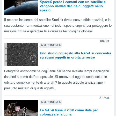
 e
SpaceX perde i contatti con un satellite e
ati
vengono rilevati decine di oggetti nello
spazio
 quali la
a su
Il recente incidente del satellite Starlink rivela nuove sfide spaziali, e la
ito web,
IP e
sua costante frammentazione richiede risposte urgenti per proteggere le
tori di
missioni future e garantire la sicurezza tecnologica globale.
Alcuni
08 Apr
ro
ASTRONOMIA
 tuoi dati
Uno studio collegato alla NASA si concentra
 sulla
su strani oggetti in orbita terrestre
un
e
, al quale
Fotografie astronomiche degli anni '50 hanno rivelato lampi inspiegabili,
rti. Per
risalenti a prima dell'era spaziale. Si trattava di oggetti sconosciuti in
puoi
orbita o semplicemente di artefatti? In questo articolo analizziamo il
il tuo
presunto mistero di questi oggetti.
o o
l
31 Mar
nto dei
ASTRONOMIA
ualsiasi
 facendo
La NASA fissa il 2028 come data per
colonizzare la Luna