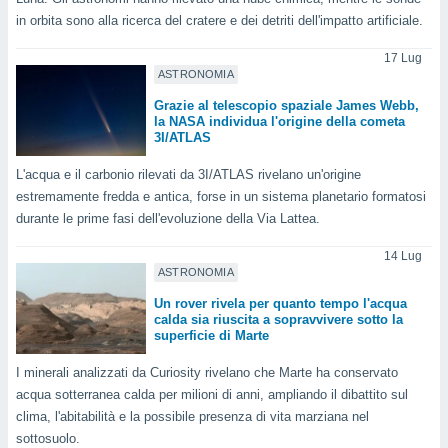
a", è
in orbita sono alla ricerca del cratere e dei detriti dell'impatto artificiale.
al sito
17 Lug
ettando
ASTRONOMIA
zione di
okie,
Grazie al telescopio spaziale James Webb,
dei nostri
la NASA individua l'origine della cometa
3I/ATLAS
che ci
no di
L'acqua e il carbonio rilevati da 3I/ATLAS rivelano un'origine
 e
e il
estremamente fredda e antica, forse in un sistema planetario formatosi
amento
durante le prime fasi dell'evoluzione della Via Lattea.
 Web,
i
14 Lug
re un
ASTRONOMIA
pecifico
Un rover rivela per quanto tempo l'acqua
arti la
calda sia riuscita a sopravvivere sotto la
à o
superficie di Marte
i
zzati
I minerali analizzati da Curiosity rivelano che Marte ha conservato
 di esso.
acqua sotterranea calda per milioni di anni, ampliando il dibattito sul
sultare
clima, l'abitabilità e la possibile presenza di vita marziana nel
sottosuolo.
oni nella