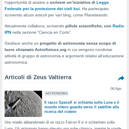
l’opportunità di aiutare a
scrivere un’iniziativa di
Legge
e
Federale per la protezione dei cieli bui
. Ha partecipato
scrivendo alcuni articoli per vari blog, come Planeteando.
amente
cità
Attualmente collabora, scrivendo
pillole scientifiche, con
Radio
IPN
nella sezione "Ciencia en Corto".
izzata,
ACCETTA
ulle
E
Gestisce anche un
progetto di astronomia senza scopo di
ioni
CONTINUA
lucro chiamato Astrofisicos.org
in cui vengono condivise
tramite
attività di gruppo di astronomia e argomenti relativi all’educazione
e simili,
IMPOSTAZIONI
astronomica.
nte di
e la
Articoli di Zeus Valtierra
tività per
re a
06 Ago
ontenuti
ASTRONOMIA
ti
 di
Il razzo SpaceX si schianta sulla Luna e il
senza
mondo intero guarda verso il satellite alla
sto.
ricerca del cratere
clic sul
Uno stadio abbandonato di un razzo Falcon 9 si è schiantato sulla
 "Accetta
Luna. Gli astronomi hanno rilevato una nube chimica, mentre le sonde