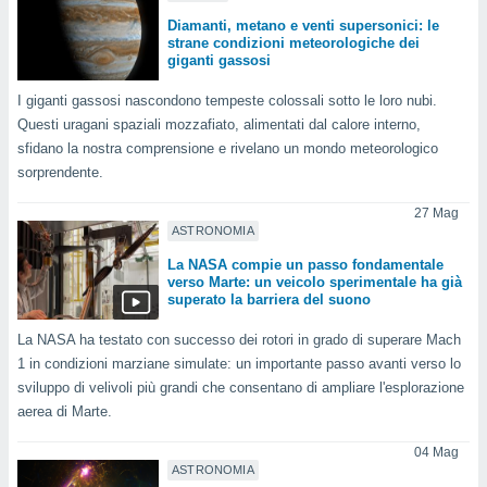
puoi
Diamanti, metano e venti supersonici: le
re ad
strane condizioni meteorologiche dei
 al
giganti gassosi
ito web
et. In
I giganti gassosi nascondono tempeste colossali sotto le loro nubi.
aso ti
Questi uragani spaziali mozzafiato, alimentati dal calore interno,
mo che
sfidano la nostra comprensione e rivelano un mondo meteorologico
installati
sorprendente.
okie
i per
27 Mag
 la
ASTRONOMIA
one nel
 non
La NASA compie un passo fondamentale
verso Marte: un veicolo sperimentale ha già
utilizzati
superato la barriera del suono
er
e il
La NASA ha testato con successo dei rotori in grado di superare Mach
amento o
1 in condizioni marziane simulate: un importante passo avanti verso lo
rare
à o
sviluppo di velivoli più grandi che consentano di ampliare l'esplorazione
i
aerea di Marte.
zzati,
 potrai
04 Mag
are
ASTRONOMIA