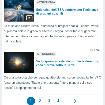
ASTRONOMIA
i nostri
Scienziati dell'ESA confermano l'esistenza
artner
di uragani spaziali
La missione Swarm rivela l'esistenza di uragani spaziali, enormi vortici
di plasma polare in grado di alterare i segnali satellitari e di generare
intense perturbazioni geomagnetiche durante i periodi di apparente
calma solare.
07 Feb
ASTRONOMIA
Se lo spazio si estende in tutte le direzioni,
cosa si trova sotto la Terra?
C'è una tartaruga che sorregge quattro elefanti su cui poggia la Terra? O
forse un gigantesco Titano che trasporta l'intero pianeta sulle sue
spalle? Lo spiegheremo qui.
1
2
3
4