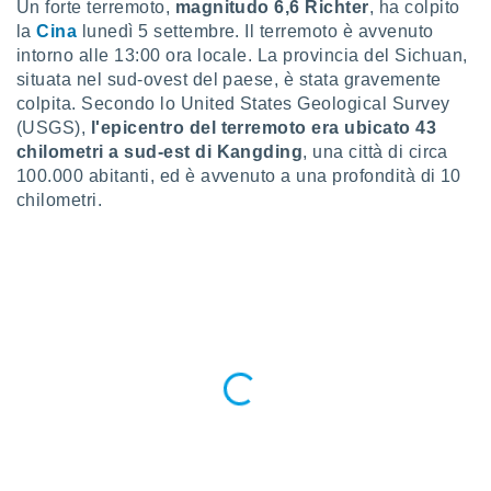
Un forte terremoto,
magnitudo 6,6 Richter
, ha colpito
a", è
la
Cina
lunedì 5 settembre. Il terremoto è avvenuto
al sito
intorno alle 13:00 ora locale. La provincia del Sichuan,
ettando
situata nel sud-ovest del paese, è stata gravemente
zione di
colpita. Secondo lo United States Geological Survey
okie,
(USGS),
l'epicentro del terremoto era ubicato 43
dei nostri
chilometri a sud-est di Kangding
, una città di circa
che ci
no di
100.000 abitanti, ed è avvenuto a una profondità di 10
 e
chilometri.
e il
amento
 Web,
i
re un
pecifico
arti la
à o
i
zzati
 di esso.
sultare
oni nella