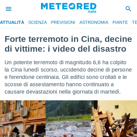
ATTUALITÀ
SCIENZA
PREVISIONI
ASTRONOMIA
PIANTE
T
tiva
rivacy
Forte terremoto in Cina, decine
ti di
di vittime: i video del disastro
net
net)
i
Un potente terremoto di magnitudo 6,6 ha colpito
 da
la Cina lunedì scorso, uccidendo decine di persone
nisti per
e ferendone centinaia. Gli edifici sono crollati e le
 che le
ioni
scosse di assestamento hanno continuato a
iano di
causare devastazioni nella giornata di martedì.
È
 a
ito Web
do le
opzioni:
 i