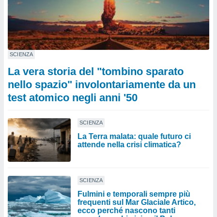
SCIENZA
La vera storia del "tombino sparato
nello spazio" involontariamente da un
test atomico negli anni '50
SCIENZA
La Terra malata: quale futuro ci
attende nella crisi climatica?
SCIENZA
Fulmini e temporali sempre più
frequenti sul Mar Glaciale Artico,
ecco perché nascono tanti