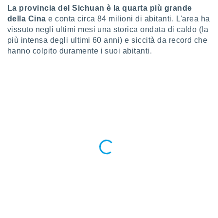
ioni
La provincia del Sichuan è la quarta più grande
e
della Cina
e conta circa 84 milioni di abitanti. L'area ha
à non
izzata.
vissuto negli ultimi mesi una storica ondata di caldo (la
utare
più intensa degli ultimi 60 anni) e siccità da record che
zione dei
hanno colpito duramente i suoi abitanti.
 al
ito Web
questo
ento
 il
o
, noi e i
rtner
mo
tori
o
e simili
viare,