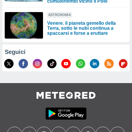
cumulonembi vicino il Polo
ASTRONOMIA
Venere. il pianeta gemello della
Terra, sotto le nubi continua a
spaccarsi e forse a eruttare
Seguici