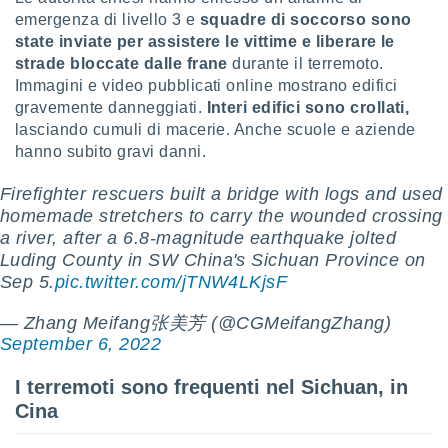
puoi
emergenza di livello 3 e
squadre di soccorso sono
re ad
state inviate per assistere le vittime e liberare le
 al
strade bloccate dalle frane
durante il terremoto.
ito web
Immagini e video pubblicati online mostrano edifici
et. In
gravemente danneggiati.
Interi edifici sono crollati,
aso ti
mo che
lasciando cumuli di macerie. Anche scuole e aziende
installati
hanno subito gravi danni.
okie
i per
Firefighter rescuers built a bridge with logs and used
 la
homemade stretchers to carry the wounded crossing
one nel
a river, after a 6.8-magnitude earthquake jolted
 non
Luding County in SW China's Sichuan Province on
utilizzati
er
Sep 5.
pic.twitter.com/jTNW4LKjsF
e il
amento o
— Zhang Meifang张美芳 (@CGMeifangZhang)
rare
September 6, 2022
à o
i
I terremoti sono frequenti nel Sichuan, in
zzati,
Cina
 potrai
are