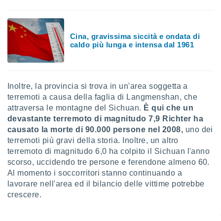
 e
ati
 quali la
a su
Cina, gravissima siccità e ondata di
ito web,
caldo più lunga e intensa dal 1961
IP e
tori di
Alcuni
Inoltre, la provincia si trova in un'area soggetta a
ro
 tuoi dati
terremoti a causa della faglia di Langmenshan, che
 sulla
attraversa le montagne del Sichuan.
È qui che un
un
devastante terremoto di magnitudo 7,9 Richter ha
e
causato la morte di 90.000 persone nel 2008,
uno dei
, al quale
terremoti più gravi della storia. Inoltre, un altro
rti. Per
terremoto di magnitudo 6,0 ha colpito il Sichuan l'anno
puoi
il tuo
scorso, uccidendo tre persone e ferendone almeno 60.
o o
Al momento i soccorritori stanno continuando a
l
lavorare nell'area ed il bilancio delle vittime potrebbe
nto dei
crescere.
ualsiasi
 facendo