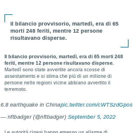
sui cookie
e il tuo
 in
Il bilancio provvisorio, martedì, era di 65
morti 248 feriti, mentre 12 persone
o
risultavano disperse.
 il
azioni
kie
Il bilancio provvisorio, martedì, era di 65 morti 248
re
feriti, mentre 12 persone risultavano disperse.
le a piè
Martedì sono state avvertite ancora scosse di
 del
assestamento e si stima che più di un milione di
to web.
persone nelle regioni vicine abbiano avvertito il
terremoto.
ATIVA,
6.8 earthquake in China
pic.twitter.com/cWTSzdGpos
e
gie
— nftbadger (@nftbadger)
September 5, 2022
i cookie
ccetti
zione dei
Le autorità cinesi hanno emesso un allarme di