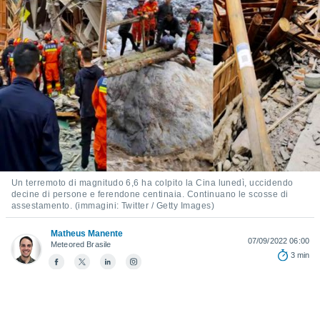
e
amente
cità
izzata,
ACCETTA
ulle
E
ioni
CONTINUA
tramite
e simili,
IMPOSTAZIONI
nte di
e la
Un terremoto di magnitudo 6,6 ha colpito la Cina lunedì, uccidendo
tività per
decine di persone e ferendone centinaia. Continuano le scosse di
assestamento. (immagini: Twitter / Getty Images)
re a
ontenuti
Matheus Manente
ti
07/09/2022 06:00
Meteored Brasile
 di
3 min
senza
sto.
clic sul
 "Accetta