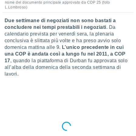
a", è
nome del documento principale approvato da COP 25 (foto
L.Lombroso)
al sito
ettando
Due settimane di negoziati non sono bastati a
zione di
concludere nei tempi prestabili i negoziati
. Da
okie,
calendario prevista per venerdì sera, la plenaria
dei nostri
conclusiva è slittata più volte e ha preso avvio solo
che ci
domenica mattina alle 9.
L’unico precedente in cui
no di
una COP è andata così a lungo fu nel 2011, a COP
 e
e il
17
, quando la piattaforma di Durban fu approvata solo
amento
all’alba della domenica della seconda settimana di
 Web,
lavori.
i
re un
pecifico
arti la
à o
i
zzati
 di esso.
sultare
oni nella