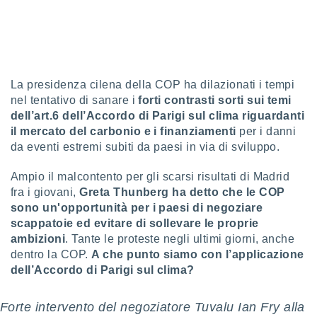
sui cookie
e il tuo
 in
o
La presidenza cilena della COP ha dilazionati i tempi
 il
nel tentativo di sanare i
forti contrasti sorti sui temi
dell’art.6 dell’Accordo di Parigi sul clima riguardanti
azioni
il mercato del carbonio e i finanziamenti
per i danni
kie
re
da eventi estremi subiti da paesi in via di sviluppo.
le a piè
 del
Ampio il malcontento per gli scarsi risultati di Madrid
to web.
fra i giovani,
Greta Thunberg ha detto che le COP
sono un'opportunità per i paesi di negoziare
scappatoie ed evitare di sollevare le proprie
ATIVA,
ambizioni
. Tante le proteste negli ultimi giorni, anche
e
dentro la COP.
A che punto siamo con l’applicazione
gie
dell’Accordo di Parigi sul clima?
i cookie
ccetti
Forte intervento del negoziatore Tuvalu Ian Fry alla
zione dei