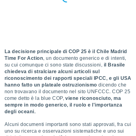
 profili
lezione
cità
izzata,
fili per
izzazione
nuti,
 profili
La decisione principale di COP 25 è il Chile Madrid
lezione
Time For Action
, un documento generico e di intenti,
uti
su cui comunque ci sono state discussioni,
il Brasile
zzati,
chiedeva di stralciare alcuni articoli sul
 le
ni degli
riconoscimento dei rapporti speciali IPCC, e gli USA
 misurare
hanno fatto un plateale ostruzionismo
dicendo che
zioni dei
non trovavano il documento nel sito UNFCCC. COP 25
,
come detto è la blue COP,
viene riconosciuto, ma
ere il
sempre in modo generico, il ruolo e l'importanza
degli oceani.
so
he o la
ione di
Alcuni documenti importanti sono stati approvati, fra cui
enienti
uno su ricerca e osservazioni sistematiche e uno sui
diverse,