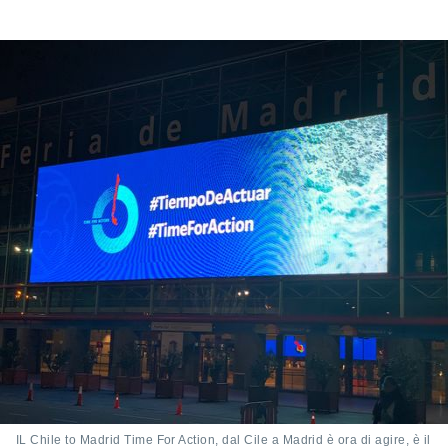
e
amente
cità
izzata,
ACCETTA
ulle
E
ioni
CONTINUA
tramite
e simili,
IMPOSTAZIONI
nte di
e la
tività per
re a
ontenuti
ti
 di
senza
sto.
clic sul
 "Accetta
IL Chile to Madrid Time For Action, dal Cile a Madrid è ora di agire, è il