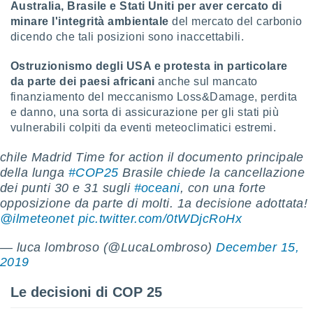
 e
Australia, Brasile e Stati Uniti per aver cercato di
ati
minare l'integrità ambientale
del mercato del carbonio
 quali la
dicendo che tali posizioni sono inaccettabili.
a su
ito web,
Ostruzionismo degli USA e protesta in particolare
IP e
da parte dei paesi africani
anche sul mancato
tori di
Alcuni
finanziamento del meccanismo Loss&Damage, perdita
e danno, una sorta di assicurazione per gli stati più
ro
vulnerabili colpiti da eventi meteoclimatici estremi.
 tuoi dati
 sulla
chile Madrid Time for action il documento principale
un
della lunga
#COP25
Brasile chiede la cancellazione
e
dei punti 30 e 31 sugli
#oceani
, con una forte
, al quale
rti. Per
opposizione da parte di molti. 1a decisione adottata!
puoi
@ilmeteonet
pic.twitter.com/0tWDjcRoHx
il tuo
o o
— luca lombroso (@LucaLombroso)
December 15,
l
2019
nto dei
ualsiasi
Le decisioni di COP 25
 facendo