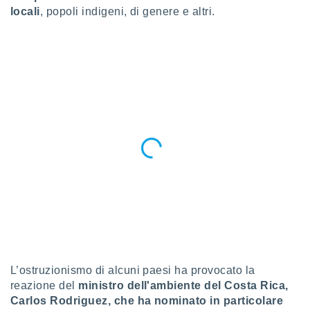
ioni
locali
, popoli indigeni, di genere e altri.
e
à non
izzata.
utare
zione dei
 al
ito Web
questo
ento
 il
o
, noi e i
rtner
mo
tori
L’ostruzionismo di alcuni paesi ha provocato la
o
reazione del
ministro dell'ambiente del Costa Rica,
e simili
viare,
Carlos Rodriguez, che ha nominato in particolare