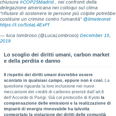
chiusura
#COP25Madrid
, nei confronti della
puoi
delegazione americana nei colloqui sul clima ️
re ad
"rifiutare di sostenere le persone più colpite potrebbe
 al
ito web
costituire un crimine contro l'umanità"
@ilmeteonet
et. In
https://t.co/5olaL4ExFf
aso ti
mo che
— luca lombroso (@LucaLombroso)
December 15,
installati
2019
okie
i per
 la
Lo scoglio dei diritti umani, carbon market
one nel
e della perdita e danno
 non
utilizzati
er
Il rispetto dei diritti umani dovrebbe essere
e il
scontato in qualsiasi campo, eppure non è così.
La
amento o
questione riguarda la loro inclusione nei nuovi
rare
meccanismi dei crediti di carbonio previsti dall’art.6
à o
i
dell’Accordo di Parigi. Già col protocollo di Kyoto
la
zzati,
compensazione delle emissioni e la realizzazione di
 potrai
impianti di energia rinnovabile ha talvolta
are
comportato la violazione dei diritti delle comunità