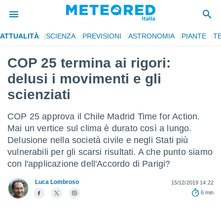
ATTUALITÀ
SCIENZA
PREVISIONI
ASTRONOMIA
PIANTE
T
tiva
rivacy
COP 25 termina ai rigori:
ti di
delusi i movimenti e gli
net
net)
scienziati
i
 da
COP 25 approva il Chile Madrid Time for Action.
nisti per
 che le
Mai un vertice sul clima è durato così a lungo.
ioni
Delusione nella società civile e negli Stati più
iano di
vulnerabili per gli scarsi risultati. A che punto siamo
È
con l'applicazione dell'Accordo di Parigi?
 a
ito Web
Luca Lombroso
15/12/2019 14:22
do le
6 min
opzioni:
 i