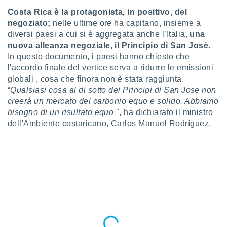
ioni
" o
Costa Rica è la protagonista, in positivo, del
tra
negoziato;
nelle ultime ore ha capitano, insieme a
sui cookie
diversi paesi a cui si è aggregata anche l’Italia,
una
o sito
nuova alleanza negoziale, il Principio di San Josè
.
In questo documento, i paesi hanno chiesto che
nostri
l'accordo finale del vertice serva a ridurre le emissioni
globali , cosa che finora non è stata raggiunta.
mo il
“
Qualsiasi cosa al di sotto dei Principi di San Jose non
te
creerà un mercato del carbonio equo e solido. Abbiamo
ento dei
bisogno di un risultato equo
", ha dichiarato il ministro
dell'Ambiente costaricano, Carlos Manuel Rodríguez.
re
ioni su
vo e/o
i,
 dati
er la
 della
à, creare
r la
à
izzata,