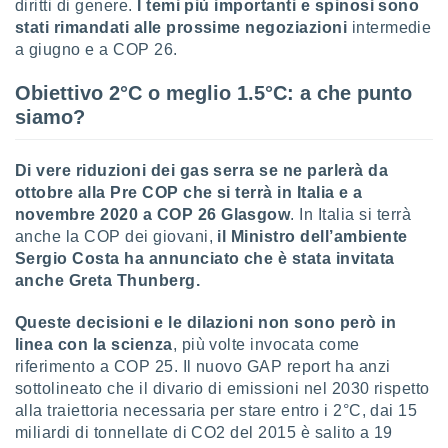
diritti di genere.
I temi più importanti e spinosi sono
re e
stati rimandati alle prossime negoziazioni
intermedie
e i
a giugno e a COP 26.
tilizzare
ati per la
Obiettivo 2°C o meglio 1.5°C: a che punto
e dei
.
siamo?
izzazione
Di vere riduzioni dei gas serra se ne parlerà da
ottobre alla Pre COP che si terrà in Italia
e a
azione
novembre 2020 a COP 26 Glasgow
. In Italia si terrà
o la
anche la COP dei giovani,
il Ministro dell’ambiente
e del
vo,
Sergio Costa ha annunciato che è stata invitata
à e
anche Greta Thunberg.
i
zzati,
Queste decisioni e le dilazioni non sono però in
one delle
linea con la scienza
, più volte invocata come
ni dei
riferimento a COP 25. Il nuovo GAP report ha anzi
 e degli
sottolineato che il divario di emissioni nel 2030 rispetto
 ricerche
ico,
alla traiettoria necessaria per stare entro i 2°C, dai 15
di
miliardi di tonnellate di CO2 del 2015 è salito a 19