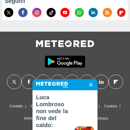
Seguici
Luca
Lombroso
Contatto
Chi siamo
FAQ
Termini di utilizzo
Cookies
non vede la
fine del
Informativa sulla privacy
Impostazioni sulla privacy
caldo: