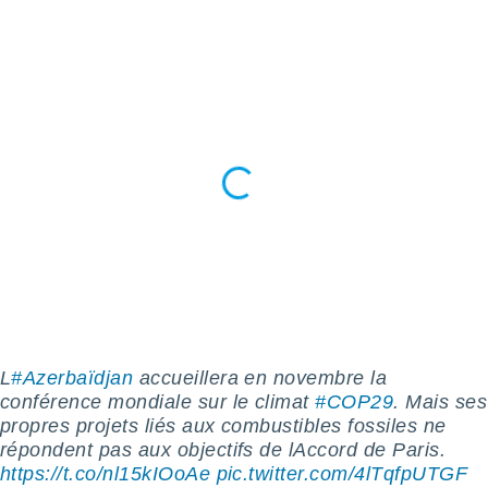
ioni
" o
tra
sui cookie
o sito
nostri
mo il
te
ento dei
re
ioni su
vo e/o
i,
 dati
er la
L
#Azerbaïdjan
accueillera en novembre la
 della
conférence mondiale sur le climat
#COP29
. Mais ses
à, creare
propres projets liés aux combustibles fossiles ne
r la
répondent pas aux objectifs de lAccord de Paris.
à
https://t.co/nl15kIOoAe
pic.twitter.com/4lTqfpUTGF
izzata,