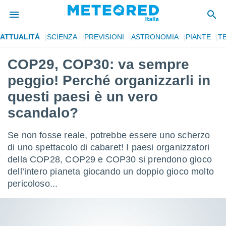
ATTUALITÀ
SCIENZA
PREVISIONI
ASTRONOMIA
PIANTE
T
tiva
rivacy
COP29, COP30: va sempre
ti di
peggio! Perché organizzarli in
net
net)
questi paesi è un vero
i
scandalo?
 da
nisti per
 che le
Se non fosse reale, potrebbe essere uno scherzo
ioni
di uno spettacolo di cabaret! I paesi organizzatori
iano di
È
della COP28, COP29 e COP30 si prendono gioco
dell’intero pianeta giocando un doppio gioco molto
 a
pericoloso...
ito Web
do le
opzioni:
 i