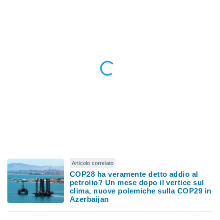
ioni
e
à non
izzata.
utare
zione dei
 al
ito Web
questo
ento
 il
o
, noi e i
rtner
Articolo correlato
mo
COP28 ha veramente detto addio al
petrolio? Un mese dopo il vertice sul
tori
clima, nuove polemiche sulla COP29 in
o
Azerbaijan
e simili
viare,