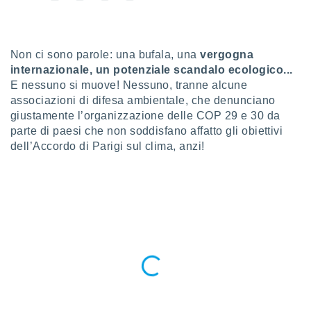
a", è
al sito
ettando
Non ci sono parole: una bufala, una
vergogna
zione di
internazionale, un potenziale scandalo ecologico...
okie,
dei nostri
E nessuno si muove! Nessuno, tranne alcune
che ci
associazioni di difesa ambientale, che denunciano
no di
giustamente l’organizzazione delle COP 29 e 30 da
 e
parte di paesi che non soddisfano affatto gli obiettivi
e il
dell’Accordo di Parigi sul clima, anzi!
amento
 Web,
i
re un
pecifico
arti la
à o
i
zzati
 di esso.
sultare
oni nella