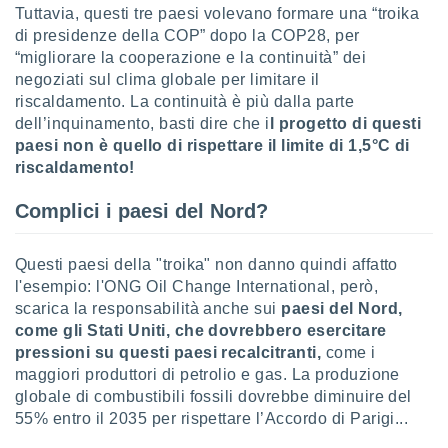
 e
Tuttavia, questi tre paesi volevano formare una “troika
ati
di presidenze della COP” dopo la COP28, per
 quali la
“migliorare la cooperazione e la continuità” dei
a su
negoziati sul clima globale per limitare il
ito web,
IP e
riscaldamento. La continuità è più dalla parte
tori di
dell’inquinamento, basti dire che i
l progetto di questi
Alcuni
paesi non è quello di rispettare il limite di 1,5°C di
riscaldamento!
ro
 tuoi dati
Complici i paesi del Nord?
 sulla
un
e
Questi paesi della "troika" non danno quindi affatto
, al quale
l'esempio: l'ONG Oil Change International, però,
rti. Per
puoi
scarica la responsabilità anche sui
paesi del Nord,
il tuo
come gli Stati Uniti, che dovrebbero esercitare
o o
pressioni su questi paesi recalcitranti,
come i
l
maggiori produttori di petrolio e gas. La produzione
nto dei
globale di combustibili fossili dovrebbe diminuire del
ualsiasi
55% entro il 2035 per rispettare l’Accordo di Parigi...
 facendo