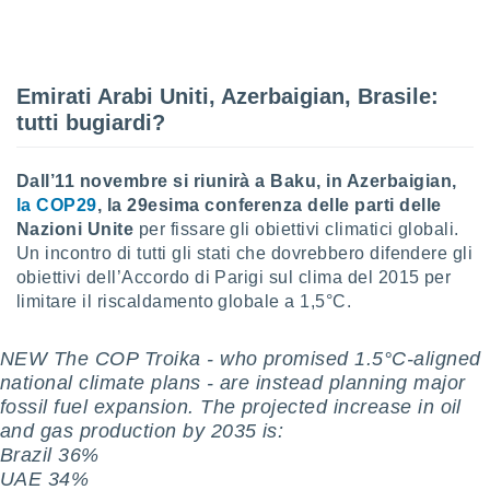
sui cookie
e il tuo
 in
Emirati Arabi Uniti, Azerbaigian, Brasile:
tutti bugiardi?
o
 il
Dall’11 novembre si riunirà a Baku, in Azerbaigian,
azioni
kie
la COP29
, la 29esima conferenza delle parti delle
re
Nazioni Unite
per fissare gli obiettivi climatici globali.
le a piè
Un incontro di tutti gli stati che dovrebbero difendere gli
 del
obiettivi dell’Accordo di Parigi sul clima del 2015 per
to web.
limitare il riscaldamento globale a 1,5°C.
ATIVA,
NEW The COP Troika - who promised 1.5°C-aligned
national climate plans - are instead planning major
e
fossil fuel expansion. The projected increase in oil
gie
and gas production by 2035 is:
i cookie
Brazil 36%
ccetti
UAE 34%
zione dei