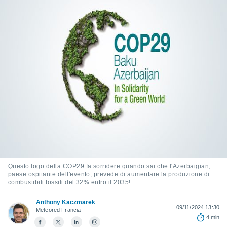
e
amente
cità
izzata,
ACCETTA
ulle
E
ioni
CONTINUA
tramite
e simili,
IMPOSTAZIONI
nte di
e la
tività per
re a
ontenuti
ti
Questo logo della COP29 fa sorridere quando sai che l'Azerbaigian,
paese ospitante dell'evento, prevede di aumentare la produzione di
 di
combustibili fossili del 32% entro il 2035!
senza
sto.
Anthony Kaczmarek
09/11/2024 13:30
Meteored Francia
clic sul
4 min
 "Accetta