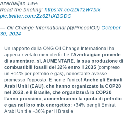
Azerbaijan 14%
puoi
Read the briefing:
https://t.co/zDlTzW7blx
re ad
 al
pic.twitter.com/Zz6ZHXBGDC
ito web
et. In
— Oil Change International (@PriceofOil)
October
aso ti
30, 2024
mo che
installati
okie
Un rapporto della ONG Oil Change International ha
i per
appena rivelato mercoledì che
l’Azerbaigian prevede
 la
di aumentare, sì, AUMENTARE, la sua produzione di
one nel
combustibili fossili del 32% entro il 2035
(compreso
 non
un +14% per petrolio e gas), nonostante avesse
utilizzati
promesso l'opposto. E non è l'unico!
Anche gli Emirati
er
e il
Arabi Uniti (EAU), che hanno organizzato la COP28
amento o
nel 2023, e il Brasile, che organizzerà la COP30
rare
l’anno prossimo, aumenteranno la quota di petrolio
à o
e gas nel loro mix energetico
: +34% per gli Emirati
i
Arabi Uniti e +36% per il Brasile.
zzati,
 potrai
are