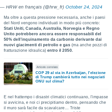
 profili
— HRW en français (@hrw_fr)
October 24, 2024
lezione
cità
izzata,
Ma oltre a questa pressione necessaria, anche i paesi
fili per
del Nord vengono individuati in modo più concreto:
Stati Uniti, Canada, Australia, Norvegia e Regno
izzazione
Unito potrebbero ancora essere responsabili del
nuti,
50% dell’inquinamento da carbonio derivante dai
 profili
nuovi giacimenti di petrolio e gas
(ma anche pozzi di
lezione
uti
fratturazione idraulica)
entro il 2050.
zzati,
 le
ni degli
Articolo correlato
 misurare
COP 29 al via in Azerbaijan, l'elezione
zioni dei
di Trump cambierà tutto nei negoziati
,
ONU sul clima?
ere il
so
E nel frattempo i disastri climatici continuano, l'impasse
he o la
ione di
si avvicina, e noi ci precipitiamo dentro, pensando che
enienti
il muro sarà facile da scavalcare… Triste
diverse,