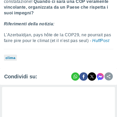
constatazione!
Quando ci sarà una COP veramente
re e
vincolante, organizzata da un Paese che rispetta i
e i
suoi impegni?
tilizzare
ati per la
Riferimenti della notizia:
e dei
.
L'Azerbaïdjan, pays hôte de la COP29, ne pourrait pas
faire pire pour le climat (et il n'est pas seul) -
HuffPost
izzazione
azione
o la
clima
e del
vo,
à e
Condividi su:
i
zzati,
one delle
ni dei
 e degli
 ricerche
ico,
di