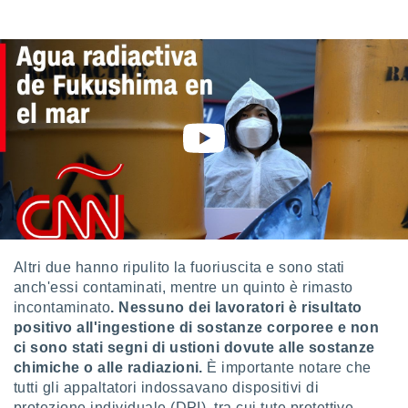
 e
ati
 quali la
a su
ito web,
IP e
tori di
Alcuni
ro
 tuoi dati
 sulla
un
e
, al quale
rti. Per
Altri due hanno ripulito la fuoriuscita e sono stati
puoi
anch'essi contaminati, mentre un quinto è rimasto
il tuo
incontaminato
. Nessuno dei lavoratori è risultato
o o
positivo all'ingestione di sostanze corporee e non
l
ci sono stati segni di ustioni dovute alle sostanze
nto dei
ualsiasi
chimiche o alle radiazioni.
È importante notare che
 facendo
tutti gli appaltatori indossavano dispositivi di
protezione individuale (DPI), tra cui tute protettive,