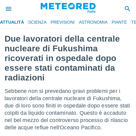
ATTUALITÀ
SCIENZA
PREVISIONI
ASTRONOMIA
PIANTE
T
tiva
rivacy
Due lavoratori della centrale
ti di
nucleare di Fukushima
net
net)
ricoverati in ospedale dopo
i
essere stati contaminati da
 da
nisti per
radiazioni
 che le
ioni
iano di
Sebbene non si prevedano gravi problemi per i
È
lavoratori della centrale nucleare di Fukushima,
due di loro sono finiti in ospedale dopo essere stati
 a
ito Web
colpiti da liquido contaminato. Questo è accaduto
do le
nel bel mezzo del controverso processo di rilascio
opzioni:
delle acque reflue nell'Oceano Pacifico.
 i