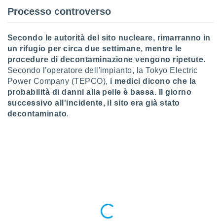
 profili
Processo controverso
lezione
cità
izzata,
Secondo le autorità del sito nucleare, rimarranno in
fili per
un rifugio per circa due settimane, mentre le
procedure di decontaminazione vengono ripetute.
izzazione
Secondo l'operatore dell'impianto, la Tokyo Electric
nuti,
 profili
Power Company (TEPCO),
i medici dicono che la
lezione
probabilità di danni alla pelle è bassa. Il giorno
uti
successivo all'incidente, il sito era già stato
zzati,
decontaminato
.
 le
ni degli
 misurare
zioni dei
,
ere il
so
he o la
ione di
enienti
diverse,