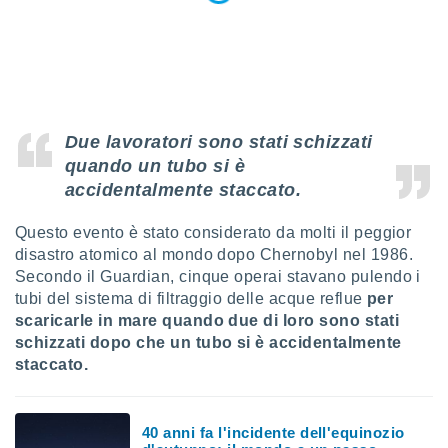
sui cookie
e il tuo
 in
o
 il
Due lavoratori sono stati schizzati
quando un tubo si è
azioni
kie
accidentalmente staccato.
re
le a piè
Questo evento è stato considerato da molti il peggior
 del
disastro atomico al mondo dopo Chernobyl nel 1986.
to web.
Secondo il Guardian, cinque operai stavano pulendo i
tubi del sistema di filtraggio delle acque reflue
per
ATIVA,
scaricarle in mare quando due di loro sono stati
schizzati dopo che un tubo si è accidentalmente
e
staccato.
gie
i cookie
ccetti
40 anni fa l'incidente dell'equinozio
zione dei