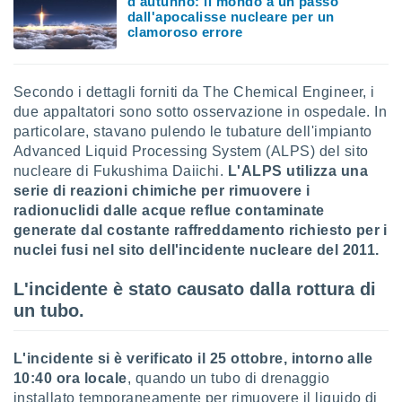
d'autunno: il mondo a un passo
puoi
dall'apocalisse nucleare per un
re ad
clamoroso errore
 al
ito web
et. In
Secondo i dettagli forniti da The Chemical Engineer, i
aso ti
due appaltatori sono sotto osservazione in ospedale. In
mo che
particolare, stavano pulendo le tubature dell'impianto
installati
okie
Advanced Liquid Processing System (ALPS) del sito
i per
nucleare di Fukushima Daiichi.
L'ALPS utilizza una
 la
serie di reazioni chimiche per rimuovere i
one nel
radionuclidi dalle acque reflue contaminate
 non
generate dal costante raffreddamento richiesto per i
utilizzati
nuclei fusi nel sito dell'incidente nucleare del 2011.
er
e il
amento o
L'incidente è stato causato dalla rottura di
rare
un tubo.
à o
i
zzati,
L'incidente si è verificato il 25 ottobre, intorno alle
 potrai
10:40 ora locale
, quando un tubo di drenaggio
are
installato temporaneamente per rimuovere il liquido di