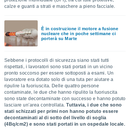
ioni
" o
calze e guanti a strati e maschere a pieno facciale.
tra
sui cookie
o sito
È in costruzione il motore a fusione
nucleare che in poche settimane ci
nostri
porterà su Marte
mo il
te
ento dei
Sebbene i protocolli di sicurezza siano stati tutti
rispettati, i lavoratori sono stati portati in un vicino
re
pronto soccorso per essere sottoposti a esami. Un
ioni su
lavoratore era dotato solo di una tuta per aiutare a
vo e/o
ripulire la fuoriuscita. Delle quattro persone
i,
contaminate, le due che hanno ripulito la fuoriuscita
 dati
sono state decontaminate con successo e hanno potuto
er la
lasciare un'area controllata.
Tuttavia, i due che sono
 della
à, creare
stati schizzati per primi non hanno potuto essere
r la
decontaminati al di sotto del livello di soglia
à
(4Bq/cm2) e sono stati portati in un ospedale locale.
izzata,