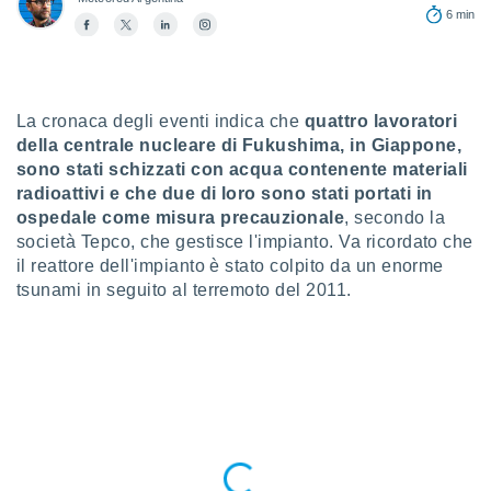
a", è
6 min
al sito
ettando
zione di
okie,
La cronaca degli eventi indica che
quattro lavoratori
dei nostri
della centrale nucleare di Fukushima, in Giappone,
che ci
sono stati schizzati con acqua contenente materiali
no di
radioattivi e che due di loro sono stati portati in
 e
e il
ospedale come misura precauzionale
, secondo la
amento
società Tepco, che gestisce l'impianto. Va ricordato che
 Web,
il reattore dell'impianto è stato colpito da un enorme
i
tsunami in seguito al terremoto del 2011.
re un
pecifico
arti la
à o
i
zzati
 di esso.
sultare
oni nella