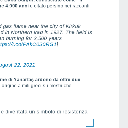
tre 4.000 anni
e citato persino nei racconti
d gas flame near the city of Kirkuk
d in Northern Iraq in 1927. The field is
n burning for 2,500 years
ttps://t.co/PAkC0S0RG1
]
ugust 22, 2021
mme di Yanartaş ardono da oltre due
origine a miti greci su mostri che
 è diventata un simbolo di resistenza