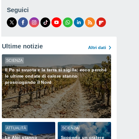
Seguici
Ultime notizie
Altri dati
SCIENZA
Il Po si svuota e la terra si sigilla: ecco perché
le ultime ondate di calore stanno
prosciugando il Nord
ATTUALITÀ
SCIENZA
Le Alpi stanno
Scoperto un cratere