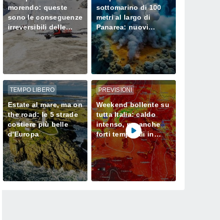
morendo: queste
sottomarino di 100
sono le conseguenze
metri al largo di
irreversibili delle
Panarea: nuovi
ondate di calore sui
camini idrotermali e
loro ghiacciai
cosa cambia
TEMPO LIBERO
PREVISIONI
Estate al mare, ma on
Weekend bollente su
the road: le 5 strade
tutta Italia: caldo
costiere più belle
intenso, ma anche
d'Europa
forti temporali in
arrivo su Alpi e
Appennini