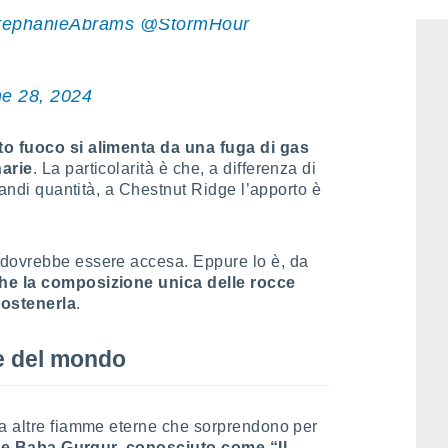
MUST!
@spann
@wxbywilliams
ephanieAbrams
@StormHour
e 28, 2024
o fuoco si alimenta da una fuga di gas
narie
. La particolarità è che, a differenza di
grandi quantità, a Chestnut Ridge l’apporto è
 dovrebbe essere accesa. Eppure lo è, da
che la composizione unica delle rocce
sostenerla
.
ne del mondo
ta altre fiamme eterne che sorprendono per
rde Baba Gurgur, conosciuto come
“Il