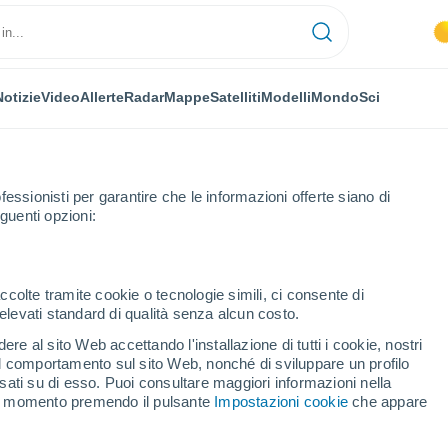
Notizie
Video
Allerte
Radar
Mappe
Satelliti
Modelli
Mondo
Sci
NOMIA
PIANTE
TEMPO LIBERO
fessionisti per garantire che le informazioni offerte siano di
guenti opzioni:
ccolte tramite cookie o tecnologie simili, ci consente di
n elevati standard di qualità senza alcun costo.
e eterne. Questo è il fuoco naturale che non si spegne mai
re al sito Web accettando l'installazione di tutti i cookie, nostri
 il comportamento sul sito Web, nonché di sviluppare un profilo
asati su di esso. Puoi consultare maggiori informazioni nella
me eterne. Questo è il
si momento premendo il pulsante
Impostazioni cookie
che appare
n si spegne mai