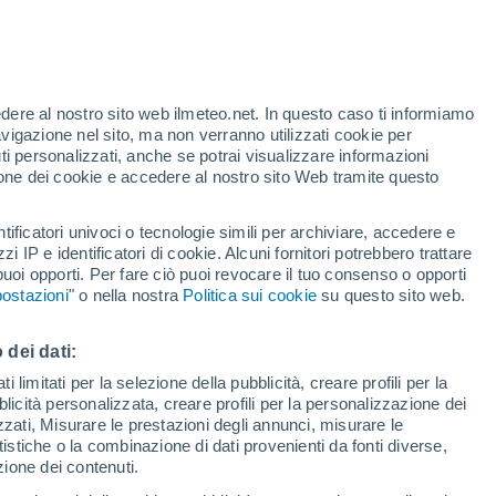
dagare su come e perché alcune fiamme non
uano a bruciare, ricordandoci che sotto i
i che dobbiamo ancora decifrare.
edere al nostro sito web ilmeteo.net. In questo caso ti informiamo
avigazione nel sito, ma non verranno utilizzati cookie per
i personalizzati, anche se potrai visualizzare informazioni
azione dei cookie e accedere al nostro sito Web tramite questo
tificatori univoci o tecnologie simili per archiviare, accedere e
zzi IP e identificatori di cookie. Alcuni fornitori potrebbero trattare
 puoi opporti. Per fare ciò puoi revocare il tuo consenso o opporti
ostazioni
" o nella nostra
Politica sui cookie
su questo sito web.
 dei dati:
 limitati per la selezione della pubblicità, creare profili per la
bblicità personalizzata, creare profili per la personalizzazione dei
izzati, Misurare le prestazioni degli annunci, misurare le
istiche o la combinazione di dati provenienti da fonti diverse,
ezione dei contenuti.