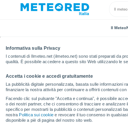
Il Meteo
TUTTE
ATTUALITÀ
SCIENZA
PREVISIONI
ASTRO
Informativa sulla Privacy
I contenuti di Ilmeteo.net (ilmeteo.net) sono stati preparati da pro
qualità. È possibile accedere a questo sito Web utilizzando le se
Accetta i cookie e accedi gratuitamente
La pubblicità digitale personalizzata, basata sulle informazioni ra
finanziare la nostra attività per continuare a offrirti contenuti co
Home
Notizie
Attualità
Il mistero delle 9 fiamm
Facendo clic sul pulsante "Accetta e continua", è possibile accede
o dei nostri partner, che ci consentono di tracciare e analizzare
specifico per mostrarti la pubblicità o contenuti personalizzati b
Il mistero delle 9 fiam
nostra
Politica sui cookie
e revocare il tuo consenso in qualsia
disponibile a piè di pagina del nostro sito web.
fuoco naturale che no