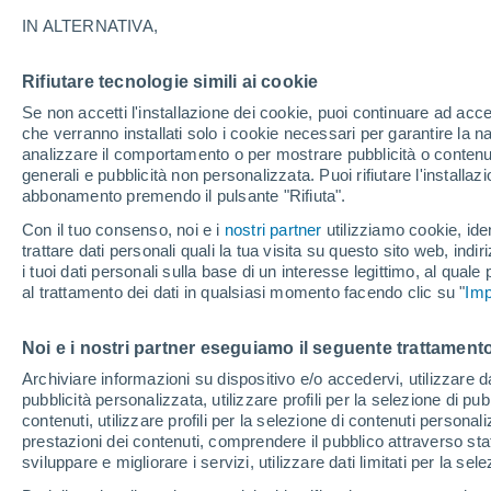
IN ALTERNATIVA,
Mentre gli scienziati continuano a in
si spengono mai, queste fiamme contin
Rifiutare tecnologie simili ai cookie
nostri piedi la terra custodisce segret
Se non accetti l'installazione dei cookie, puoi continuare ad acc
che verranno installati solo i cookie necessari per garantire la n
analizzare il comportamento o per mostrare pubblicità o contenut
generali e pubblicità non personalizzata. Puoi rifiutare l'install
abbonamento premendo il pulsante "Rifiuta".
Con il tuo consenso, noi e i
nostri partner
utilizziamo cookie, iden
trattare dati personali quali la tua visita su questo sito web, indiri
i tuoi dati personali sulla base di un interesse legittimo, al quale
al trattamento dei dati in qualsiasi momento facendo clic su "
Imp
Noi e i nostri partner eseguiamo il seguente trattamento
Archiviare informazioni su dispositivo e/o accedervi, utilizzare dati
pubblicità personalizzata, utilizzare profili per la selezione di pu
contenuti, utilizzare profili per la selezione di contenuti personal
prestazioni dei contenuti, comprendere il pubblico attraverso stat
sviluppare e migliorare i servizi, utilizzare dati limitati per la sel