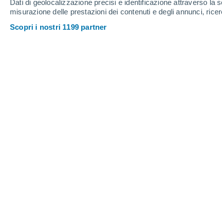
Dati di geolocalizzazione precisi e identificazione attraverso la s
misurazione delle prestazioni dei contenuti e degli annunci, ricer
Scopri i nostri 1199 partner
La fiamma di New York è una delle nove fiamme che non s
che ha ispirato leggende e rituali per secoli.
Montse Hidalgo
04/10/20
Meteored Spagna
Ci sono fiamme che non obbediscono n
vengono accese dall’essere umano, m
riescono a spegnere. In diversi
angoli 
bruciano senza sosta da decenni, se
un enigma geologico e culturale.