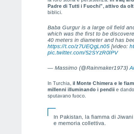
Padre di Tutti i Fuochi",
attivo da ol
biblici.
Baba Gurgur is a large oil field an
which was the first to be discovere
40 meters in diameter and has bee
https://t.co/z7UEQgLn05
[video:
h
pic.twitter.com/52SYzR0lPV
— Massimo (@Rainmaker1973)
A
In Turchia,
il Monte Chimera e le fia
millenni illuminando i pendii
e dando 
sputavano fuoco.
In Pakistan, la fiamma di Jiwani
e memoria collettiva.