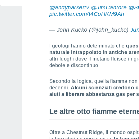
NY.just because. Sound up is a 
@andyparkertv
@JimCantore
@St
pic.twitter.com/t4CoHKM9Ah
— John Kucko (@john_kucko)
Jun
I geologi hanno determinato che
quest
naturale intrappolato in antiche are
altri luoghi dove il metano fluisce in 
debole e discontinuo.
Secondo la logica, quella fiamma non
decenni.
Alcuni scienziati credono 
aiuti a liberare abbastanza gas per 
Le altre otto fiamme eter
Oltre a Chestnut Ridge, il mondo ospi
la loro storia e persistenza.
In Iraq a