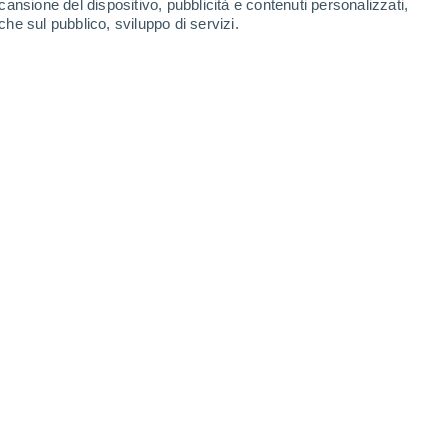
cansione del dispositivo, pubblicità e contenuti personalizzati,
che sul pubblico, sviluppo di servizi.
i spengono mai. Un fuoco naturale che sgorga dal sottosuolo e
25 09:01
6 min
é a fiammiferi né ad accendini, che non
a che nemmeno il vento o la pioggia
del pianeta esistono fuochi naturali che
coli o persino millenni
, trasformandosi in