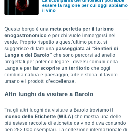
La scomparsa dei dinosauri potrebbe
 e
essere la ragione per cui oggi abbiamo
ati
il vino
 quali la
a su
ito web,
Questo borgo è una
meta perfetta per il turismo
IP e
tori di
enogastronomico
e per chi vuole immergersi nel
Alcuni
verde. Proprio rispetto a quest’ultimo punto, si
suggerisce di fare una
passeggiata ai “Sentieri di
ro
Langa e del Barolo”
che sono percorsi ad anello
 tuoi dati
progettati per poter collegare i diversi comuni della
 sulla
Langa e per
far scoprire un territorio
che oggi
un
e
combina natura e paesaggio, arte e storia, il lavoro
, al quale
umano e i prodotti d’eccellenza.
rti. Per
puoi
Altri luoghi da visitare a Barolo
il tuo
o o
l
Tra gli altri luoghi da visitare a Barolo troviamo
il
nto dei
museo delle Etichette (WiLA)
che mostra una delle
ualsiasi
più estese raccolte di etichette da vino d’uva contando
 facendo
ben 282.000 esemplari. La collezione internazionale di