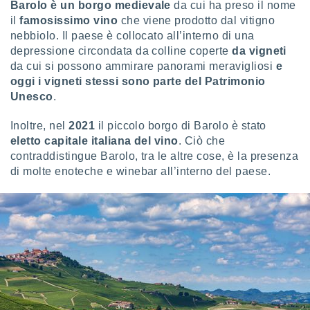
Barolo è un borgo medievale
da cui ha preso il nome
il
famosissimo vino
che viene prodotto dal vitigno
sui cookie
nebbiolo. Il paese è collocato all’interno di una
e il tuo
 in
depressione circondata da colline coperte
da vigneti
da cui si possono ammirare panorami meravigliosi
e
o
oggi i vigneti stessi sono parte del Patrimonio
 il
Unesco
.
azioni
Inoltre, nel
2021
il piccolo borgo di Barolo è stato
kie
eletto capitale italiana del vino
. Ciò che
re
le a piè
contraddistingue Barolo, tra le altre cose, è la presenza
 del
di molte enoteche e winebar all’interno del paese.
to web.
ATIVA,
e
gie
i cookie
ccetti
zione dei