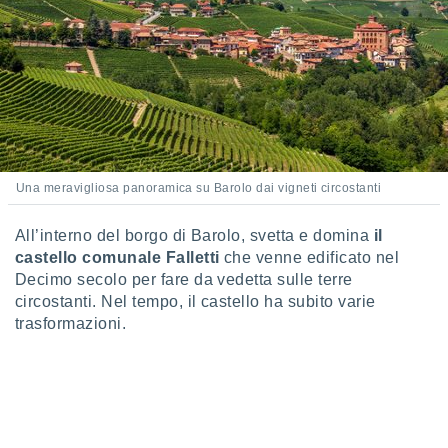
puoi
re ad
 al
ito web
et. In
aso ti
mo che
installati
okie
i per
Una meravigliosa panoramica su Barolo dai vigneti circostanti
 la
one nel
All’interno del borgo di Barolo, svetta e domina
il
 non
castello comunale Falletti
che venne edificato nel
utilizzati
Decimo secolo per fare da vedetta sulle terre
er
e il
circostanti. Nel tempo, il castello ha subito varie
amento o
trasformazioni.
rare
à o
i
zzati,
 potrai
are