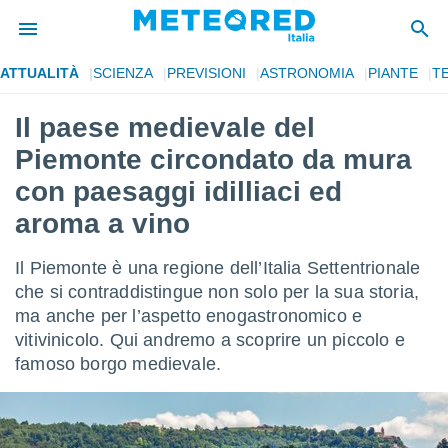
ATTUALITÀ
SCIENZA
PREVISIONI
ASTRONOMIA
PIANTE
T
tiva
rivacy
Il paese medievale del
ti di
Piemonte circondato da mura
net
net)
con paesaggi idilliaci ed
i
aroma a vino
 da
nisti per
 che le
Il Piemonte è una regione dell’Italia Settentrionale
ioni
che si contraddistingue non solo per la sua storia,
iano di
È
ma anche per l’aspetto enogastronomico e
vitivinicolo. Qui andremo a scoprire un piccolo e
 a
famoso borgo medievale.
ito Web
do le
opzioni:
 i