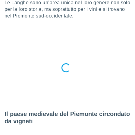
a", è
Le Langhe sono un’area unica nel loro genere non solo
per la loro storia, ma soprattutto per i vini e si trovano
al sito
nel Piemonte sud-occidentale.
ettando
zione di
okie,
dei nostri
che ci
no di
 e
e il
amento
 Web,
i
re un
pecifico
arti la
à o
i
zzati
Il paese medievale del Piemonte circondato
 di esso.
da vigneti
sultare
oni nella