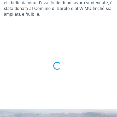
etichette da vino d’uva, frutto di un lavoro ventennale, è
ioni
" o
tra
stata donata al Comune di Barolo e al WiMU finché sia
sui cookie
ampliata e fruibile.
o sito
nostri
mo il
te
ento dei
re
ioni su
vo e/o
i,
 dati
er la
 della
à, creare
r la
à
izzata,