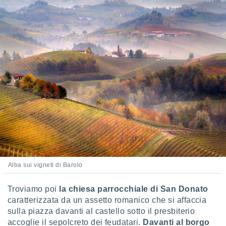
 profili
lezione
cità
izzata,
fili per
izzazione
nuti,
 profili
lezione
uti
zzati,
 le
ni degli
 misurare
zioni dei
,
Alba sui vigneti di Barolo
ere il
so
Troviamo poi
la chiesa parrocchiale di San Donato
he o la
caratterizzata da un assetto romanico che si affaccia
ione di
sulla piazza davanti al castello sotto il presbiterio
enienti
accoglie il sepolcreto dei feudatari.
Davanti al borgo
diverse,