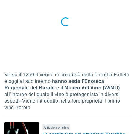
ioni
e
à non
izzata.
utare
zione dei
 al
ito Web
questo
ento
 il
Verso il 1250 divenne di proprietà della famiglia Falletti
e oggi al suo interno
hanno sede l’Enoteca
o
Regionale del Barolo e il Museo del Vino (WiMU)
, noi e i
all’interno del quale il vino è protagonista in diversi
rtner
aspetti. Viene introdotto nella loro proprietà il primo
mo
vino Barolo.
tori
o
e simili
Articolo correlato
viare,