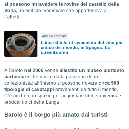
si possono intravedere le rovine del castello della
re e
Volta
, un edificio medievale che apparteneva ai
e i
tilizzare
Falletti.
ati per la
e dei
.
Articolo correlato
L'incredibile ritrovamento del vino più
izzazione
antico del mondo, in Spagna: ha
duemila anni
azione
o la
e del
A Barolo
nel 2006
venne
allestito un museo
piuttosto
vo,
particolare
che nasce dalla passione di un
à e
collezionista: all’interno si possono trovare
circa 500
i
tipologie di cavatappi
provenienti da tutto il mondo.
zzati,
C’è anche uno spazio per acquistare libri, souvenirs e
one delle
ni dei
prodotti tipici della Langa.
 e degli
 ricerche
Barolo è il borgo più amato dai turisti
ico,
di