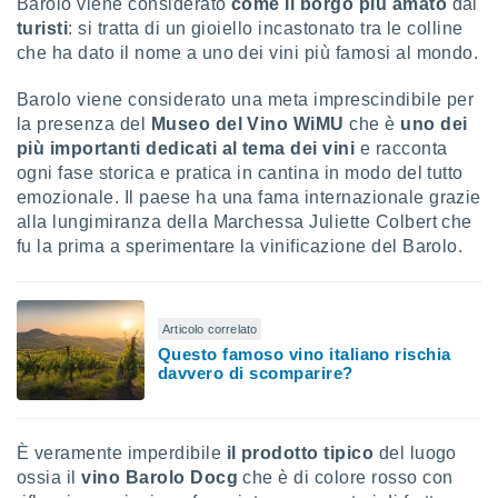
Barolo viene considerato
come il borgo più amato
dai
turisti
: si tratta di un gioiello incastonato tra le colline
i nostri
che ha dato il nome a uno dei vini più famosi al mondo.
artner
Barolo viene considerato una meta imprescindibile per
la presenza del
Museo del Vino WiMU
che è
uno dei
più importanti dedicati al tema dei vini
e racconta
ogni fase storica e pratica in cantina in modo del tutto
emozionale. Il paese ha una fama internazionale grazie
alla lungimiranza della Marchessa Juliette Colbert che
fu la prima a sperimentare la vinificazione del Barolo.
Articolo correlato
Questo famoso vino italiano rischia
davvero di scomparire?
È veramente imperdibile
il prodotto tipico
del luogo
ossia il
vino Barolo Docg
che è di colore rosso con