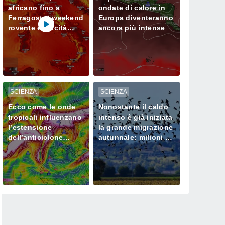
africano fino a
ondate di calore in
Ferragosto: weekend
Europa diventeranno
rovente e siccità
ancora più intense
sempre più seria al
Nord
SCIENZA
SCIENZA
Ecco come le onde
Nonostante il caldo
tropicali influenzano
intenso è già iniziata
l’estensione
la grande migrazione
dell’anticiclone
autunnale: milioni di
africano in Europa
uccelli verso l’Africa