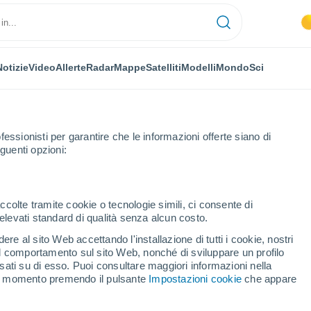
Notizie
Video
Allerte
Radar
Mappe
Satelliti
Modelli
Mondo
Sci
NOMIA
PIANTE
TEMPO LIBERO
fessionisti per garantire che le informazioni offerte siano di
guenti opzioni:
ccolte tramite cookie o tecnologie simili, ci consente di
n elevati standard di qualità senza alcun costo.
Portogallo, 14 feriti alle porte di Lisbona: i video da Cascais
re al sito Web accettando l'installazione di tutti i cookie, nostri
 il comportamento sul sito Web, nonché di sviluppare un profilo
asati su di esso. Puoi consultare maggiori informazioni nella
in Portogallo, 14 feriti
si momento premendo il pulsante
Impostazioni cookie
che appare
i video da Cascais