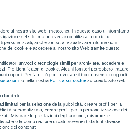
o boschivo nel comune di Cascais,
uate in via precauzionale, mentre più di
fiamme che hanno provocato più di una
edere al nostro sito web ilmeteo.net. In questo caso ti informiamo
mpatto dell'incendio.
avigazione nel sito, ma non verranno utilizzati cookie per
i personalizzati, anche se potrai visualizzare informazioni
azione dei cookie e accedere al nostro sito Web tramite questo
7/07/2023 10:15
3 min
tificatori univoci o tecnologie simili per archiviare, accedere e
zzi IP e identificatori di cookie. Alcuni fornitori potrebbero trattare
 di
martedì 25 luglio in una zona collinare
 puoi opporti. Per fare ciò puoi revocare il tuo consenso o opporti
e fa parte del
parco naturale di Sintra-
ostazioni
" o nella nostra
Politica sui cookie
su questo sito web.
ittà di Zambujeiro ad Alcabideche, comune di
li, centinaia di vigili del fuoco portoghesi
 dei dati:
 le fiamme che si stavano diffondendo nel
anno complicato gli sforzi per spegnere
 limitati per la selezione della pubblicità, creare profili per la
bblicità personalizzata, creare profili per la personalizzazione dei
izzati, Misurare le prestazioni degli annunci, misurare le
istiche o la combinazione di dati provenienti da fonti diverse,
ezione dei contenuti.