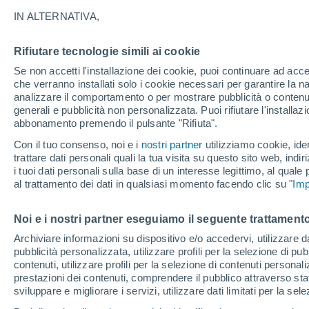
IN ALTERNATIVA,
Martedì scorso è scoppiato un incendi
Portogallo. 90 persone sono state evac
Rifiutare tecnologie simili ai cookie
600 vigili del fuoco hanno domato le 
Se non accetti l'installazione dei cookie, puoi continuare ad acc
decina di feriti. Guarda le immagini d'i
che verranno installati solo i cookie necessari per garantire la n
analizzare il comportamento o per mostrare pubblicità o contenut
generali e pubblicità non personalizzata. Puoi rifiutare l'install
Alfredo Graça
2
Meteored Portogallo
abbonamento premendo il pulsante "Rifiuta".
Con il tuo consenso, noi e i
nostri partner
utilizziamo cookie, iden
trattare dati personali quali la tua visita su questo sito web, indiri
L'incendio è scoppiato intorno alle 17
i tuoi dati personali sulla base di un interesse legittimo, al quale
e cespugliosa
, vicino alle case, e ch
al trattamento dei dati in qualsiasi momento facendo clic su "
Imp
Cascais
(a ovest di
Lisbona
), nella c
Cascais
. Con l'aiuto dei residenti loca
Noi e i nostri partner eseguiamo il seguente trattamento
hanno lottato per 12 ore per spegnere
parco naturale, con
forti venti che h
Archiviare informazioni su dispositivo e/o accedervi, utilizzare dati
l'incendio.
pubblicità personalizzata, utilizzare profili per la selezione di pu
contenuti, utilizzare profili per la selezione di contenuti personal
prestazioni dei contenuti, comprendere il pubblico attraverso stat
sviluppare e migliorare i servizi, utilizzare dati limitati per la sel