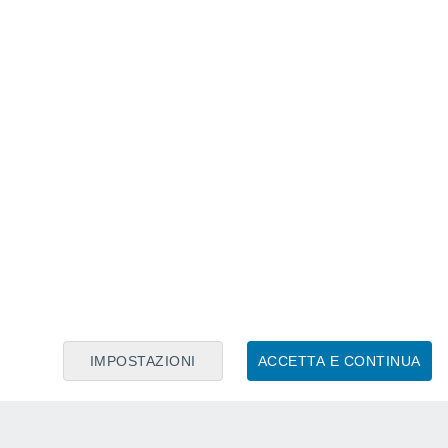
nche dal canile municipale e
, e sono stati trasferiti in un altro
rlos Carreiras.
IMPOSTAZIONI
ACCETTA E CONTINUA