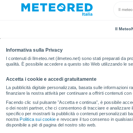
Il Meteo
TUTTE
ATTUALITÀ
SCIENZA
PREVISIONI
ASTRO
Informativa sulla Privacy
I contenuti di Ilmeteo.net (ilmeteo.net) sono stati preparati da pro
qualità. È possibile accedere a questo sito Web utilizzando le se
Accetta i cookie e accedi gratuitamente
La pubblicità digitale personalizzata, basata sulle informazioni ra
finanziare la nostra attività per continuare a offrirti contenuti co
Home
Notizie
Attualità
Incendi boschivi anche in 
Facendo clic sul pulsante "Accetta e continua", è possibile accede
o dei nostri partner, che ci consentono di tracciare e analizzare
specifico per mostrarti la pubblicità o contenuti personalizzati b
Incendi boschivi anche 
nostra
Politica sui cookie
e revocare il tuo consenso in qualsia
disponibile a piè di pagina del nostro sito web.
alle porte di Lisbona: 