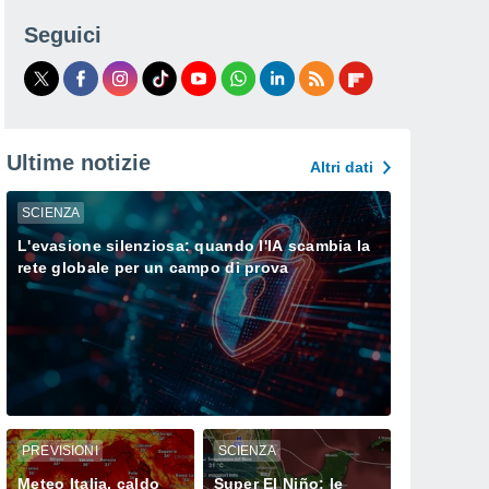
Seguici
Ultime notizie
Altri dati
SCIENZA
L'evasione silenziosa: quando l'IA scambia la
rete globale per un campo di prova
PREVISIONI
SCIENZA
Meteo Italia, caldo
Super El Niño: le