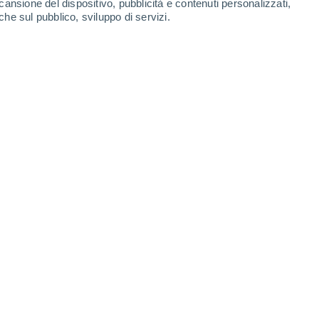
cansione del dispositivo, pubblicità e contenuti personalizzati,
 di fuoco nel sud dell'Italia, 5 morti per gli
che sul pubblico, sviluppo di servizi.
 in Sicilia e Puglia: i video e la situazione
ascais, le raffiche di vento fino a 60 km/h
r combattere le fiamme e, in questo senso,
er precauzione. In alcuni dei villaggi
gli abitanti locali li ha portati a cercare di
d'acqua e lance, mentre forti venti
ilitati più di 600 vigili del fuoco,
nuti anche i canadair nelle operazioni
pere le operazioni con l'inizio della notte.