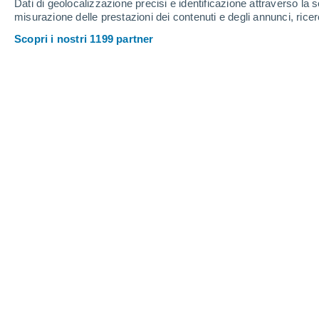
Dati di geolocalizzazione precisi e identificazione attraverso la s
Inferno
misurazione delle prestazioni dei contenuti e degli annunci, ricer
incendi
Scopri i nostri 1199 partner
Secondo Carlos Carreiras, sindaco di C
sono state una delle maggiori sfide pe
quasi 90 persone sono state evacuate p
colpiti dall'incendio, la disperazione de
proteggere le proprie case con secchi 
alimentavano le fiamme.
Per combattere l'incendio sono stati mob
supportati da 189 mezzi.
Sono interve
antincendio
, ma hanno dovuto interrom