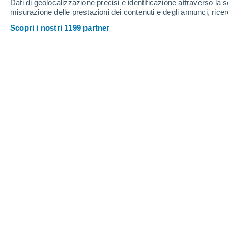
Dati di geolocalizzazione precisi e identificazione attraverso la s
misurazione delle prestazioni dei contenuti e degli annunci, ricer
Scopri i nostri 1199 partner
Quando inizia la primavera nel 2023? Quando l'equinozi
Lorenzo Pasqualini
Le giornate si allungano sempre di p
passi.
Ma quando inizierà la primave
inizia per convenzione il 1° marzo, me
nel giorno dell'
equinozio, che quest'