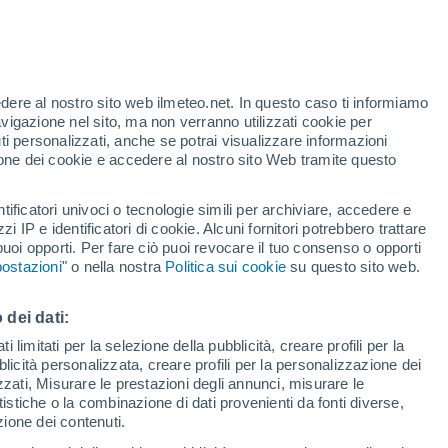
ra del 2023, quando avviene l'equinozio?
su questo importante evento astronomico.
edere al nostro sito web ilmeteo.net. In questo caso ti informiamo
avigazione nel sito, ma non verranno utilizzati cookie per
i personalizzati, anche se potrai visualizzare informazioni
azione dei cookie e accedere al nostro sito Web tramite questo
tificatori univoci o tecnologie simili per archiviare, accedere e
zzi IP e identificatori di cookie. Alcuni fornitori potrebbero trattare
 puoi opporti. Per fare ciò puoi revocare il tuo consenso o opporti
ostazioni
" o nella nostra
Politica sui cookie
su questo sito web.
 dei dati:
 limitati per la selezione della pubblicità, creare profili per la
bblicità personalizzata, creare profili per la personalizzazione dei
izzati, Misurare le prestazioni degli annunci, misurare le
istiche o la combinazione di dati provenienti da fonti diverse,
ezione dei contenuti.