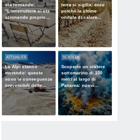
sta tornando:
terra si sigilla: ecco
"L'interruttore si sta
perché le ultime
azionando proprio
ondate di calore
ora" – ecco cosa ci
stanno
aspetta in inverno
prosciugando il Nord
ATTUALITÀ
SCIENZA
Le Alpi stanno
Scoperto un cratere
morendo: queste
sottomarino di 100
sono le conseguenze
metri al largo di
irreversibili delle
Panarea: nuovi
ondate di calore sui
camini idrotermali e
loro ghiacciai
cosa cambia