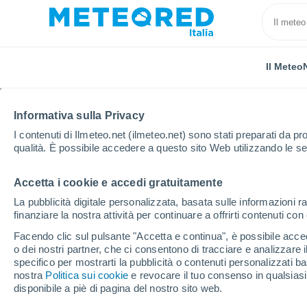
Il Meteo
TUTTE
ATTUALITÀ
SCIENZA
PREVISIONI
ASTRO
Informativa sulla Privacy
I contenuti di Ilmeteo.net (ilmeteo.net) sono stati preparati da pro
qualità. È possibile accedere a questo sito Web utilizzando le se
Accetta i cookie e accedi gratuitamente
La pubblicità digitale personalizzata, basata sulle informazioni ra
finanziare la nostra attività per continuare a offrirti contenuti co
Home
Notizie
Attualità
L'equinozio di primaver
Facendo clic sul pulsante "Accetta e continua", è possibile accede
o dei nostri partner, che ci consentono di tracciare e analizzare
specifico per mostrarti la pubblicità o contenuti personalizzati b
L'equinozio di primav
nostra
Politica sui cookie
e revocare il tuo consenso in qualsia
disponibile a piè di pagina del nostro sito web.
sarà e cosa succede q