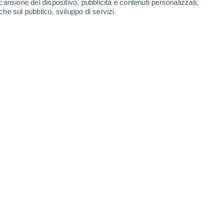
cansione del dispositivo, pubblicità e contenuti personalizzati,
che sul pubblico, sviluppo di servizi.
o?
16/02/2023 15:29
4 min
iù e la primavera si avvicina a grandi
ra del 2023? La primavera meteorologica
ntre la primavera astronomica prende il via
anno sarà lunedì 20 marzo.