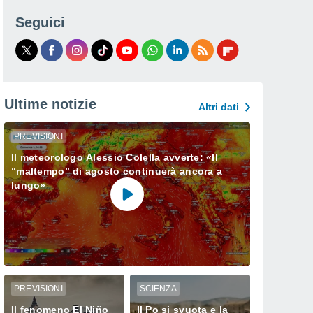
Seguici
Ultime notizie
Altri dati
PREVISIONI
Il meteorologo Alessio Colella avverte: «Il
“maltempo” di agosto continuerà ancora a
lungo»
PREVISIONI
SCIENZA
Il fenomeno El Niño
Il Po si svuota e la