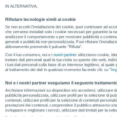
IN ALTERNATIVA,
Quando inizia ufficialmente la primave
Ecco alcune informazioni e curiosità 
Rifiutare tecnologie simili ai cookie
Se non accetti l'installazione dei cookie, puoi continuare ad acc
che verranno installati solo i cookie necessari per garantire la n
analizzare il comportamento o per mostrare pubblicità o contenut
generali e pubblicità non personalizzata. Puoi rifiutare l'install
abbonamento premendo il pulsante "Rifiuta".
Con il tuo consenso, noi e i
nostri partner
utilizziamo cookie, iden
trattare dati personali quali la tua visita su questo sito web, indiri
i tuoi dati personali sulla base di un interesse legittimo, al quale
al trattamento dei dati in qualsiasi momento facendo clic su "
Imp
Noi e i nostri partner eseguiamo il seguente trattamento
Archiviare informazioni su dispositivo e/o accedervi, utilizzare dati
pubblicità personalizzata, utilizzare profili per la selezione di pu
contenuti, utilizzare profili per la selezione di contenuti personal
prestazioni dei contenuti, comprendere il pubblico attraverso stat
sviluppare e migliorare i servizi, utilizzare dati limitati per la sel