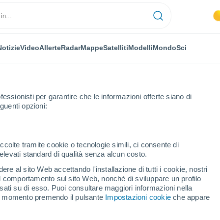
Notizie
Video
Allerte
Radar
Mappe
Satelliti
Modelli
Mondo
Sci
NOMIA
PIANTE
TEMPO LIBERO
fessionisti per garantire che le informazioni offerte siano di
guenti opzioni:
ccolte tramite cookie o tecnologie simili, ci consente di
n elevati standard di qualità senza alcun costo.
a 2023: ecco quando sarà e cosa succede quel giorno
re al sito Web accettando l'installazione di tutti i cookie, nostri
 il comportamento sul sito Web, nonché di sviluppare un profilo
asati su di esso. Puoi consultare maggiori informazioni nella
era 2023: ecco quando
si momento premendo il pulsante
Impostazioni cookie
che appare
uel giorno