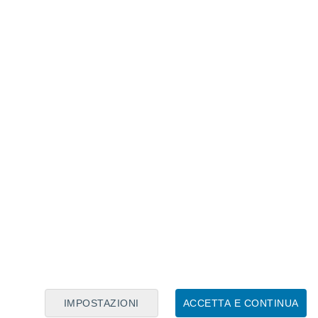
inata con la sua posizione lungo
'anno, determina l’intensità con cui
alle diverse latitudini, ed anche la
inando quindi l'alternarsi delle
zi e solstizi.
dura 365 giorni,
la Terra è esposta in
 per via di questa inclinazione
. Se la
ano dell'orbita, infatti, non avremmo
osciamo e i climi sul nostro pianeta
IMPOSTAZIONI
ACCETTA E CONTINUA
 l'alternarsi delle stagioni c'è un "numero