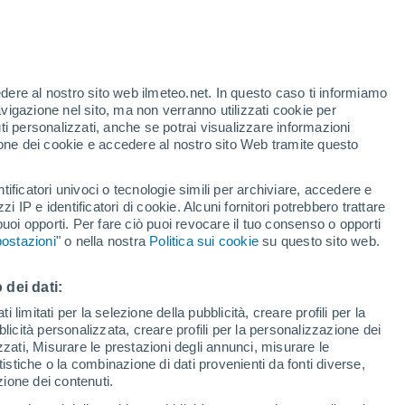
 condannata a morte. Si prevede che tra
patto sul nostro pianeta. Un'operazione che
edere al nostro sito web ilmeteo.net. In questo caso ti informiamo
avigazione nel sito, ma non verranno utilizzati cookie per
delle agenzie spaziali responsabili di un
i personalizzati, anche se potrai visualizzare informazioni
la scienza.
azione dei cookie e accedere al nostro sito Web tramite questo
tificatori univoci o tecnologie simili per archiviare, accedere e
zzi IP e identificatori di cookie. Alcuni fornitori potrebbero trattare
 puoi opporti. Per fare ciò puoi revocare il tuo consenso o opporti
ostazioni
" o nella nostra
Politica sui cookie
su questo sito web.
 dei dati:
 limitati per la selezione della pubblicità, creare profili per la
bblicità personalizzata, creare profili per la personalizzazione dei
izzati, Misurare le prestazioni degli annunci, misurare le
istiche o la combinazione di dati provenienti da fonti diverse,
ezione dei contenuti.