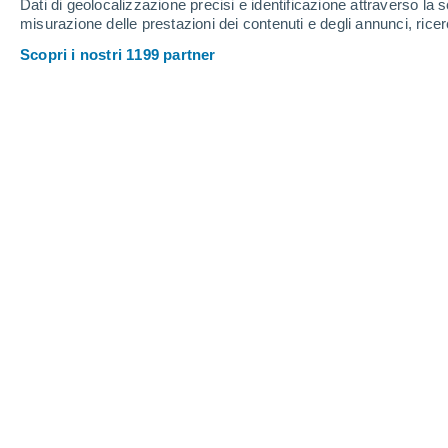
Dati di geolocalizzazione precisi e identificazione attraverso la s
misurazione delle prestazioni dei contenuti e degli annunci, ricer
Scopri i nostri 1199 partner
La Stazione Spaziale Internazionale in orbita attorno alla 
Gloria Martín
24/
Meteored Spagna
L'umanità si sta avvicinando alla fine 
Stazione Spaziale Internazionale (I
internazionale e dell'esplorazione s
storico della scienza e della tecnologi