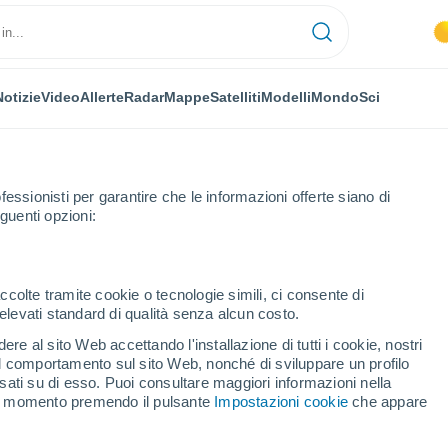
Notizie
Video
Allerte
Radar
Mappe
Satelliti
Modelli
Mondo
Sci
NOMIA
PIANTE
TEMPO LIBERO
fessionisti per garantire che le informazioni offerte siano di
guenti opzioni:
ccolte tramite cookie o tecnologie simili, ci consente di
n elevati standard di qualità senza alcun costo.
sulla Terra in cui la Stazione Spaziale Internazionale si schianterà nel 
re al sito Web accettando l'installazione di tutti i cookie, nostri
 il comportamento sul sito Web, nonché di sviluppare un profilo
asati su di esso. Puoi consultare maggiori informazioni nella
o sulla Terra in cui la
si momento premendo il pulsante
Impostazioni cookie
che appare
rnazionale si schianterà