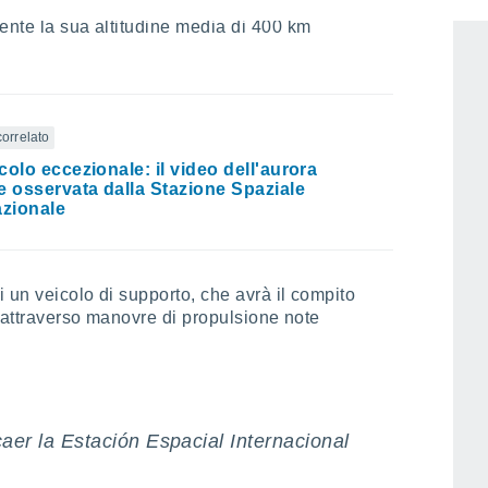
manovre controllate e supervisionate dalle
ente la sua altitudine media di 400 km
correlato
colo eccezionale: il video dell'aurora
e osservata dalla Stazione Spaziale
azionale
i un veicolo di supporto, che avrà il compito
, attraverso manovre di propulsione note
er la Estación Espacial Internacional