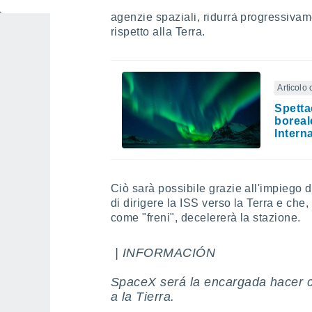
dismissione
, la stazione, attraverso 
agenzie spaziali, ridurrà progressivam
rispetto alla Terra.
Articolo 
Spetta
boreal
Intern
Ciò sarà possibile grazie all'impiego d
di dirigere la ISS verso la Terra e che
come "freni", decelererà la stazione.
️ | INFORMACIÓN
SpaceX será la encargada hacer ca
a la Tierra.