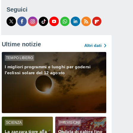
Seguici
Ultime notizie
Altri dati
TEMPO LIBERO
I migliori programmi e luoghi per godersi
l'eclissi solare del 12 agosto
SCIENZA
PREVISIONI
La zanzara tigre alla
Ondata di calore fino