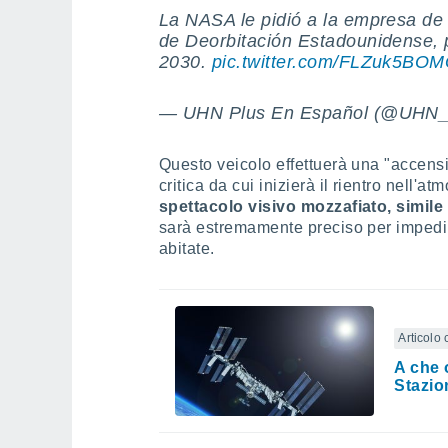
La NASA le pidió a la empresa de
de Deorbitación Estadounidense, p
2030.
pic.twitter.com/FLZuk5BO
— UHN Plus En Español (@UHN_
Questo veicolo effettuerà una "accensio
critica da cui inizierà il rientro nell'at
spettacolo visivo mozzafiato, simile 
sarà estremamente preciso per impedire
abitate.
Articolo 
A che 
Stazio