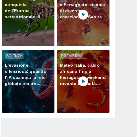
conquista
a Ferragosto: rischia
dell’Europa
di diventare
settentrionale, il
eccezionale. Svolta
cambiamento
solo a fine mese?
climatico agevola la
sua proliferazione
SCIENZA
PREVISIONI
L'evasione
Meteo Italia, caldo
silenziosa: quando
africano fino a
l'IA scambia la rete
Ferragosto: weekend
globale per un
rovente e siccità
campo di prova
sempre più seria al
Nord