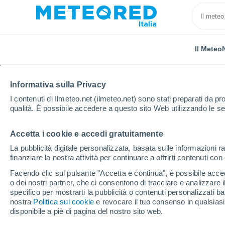
Il Meteo
TUTTE
ATTUALITÀ
SCIENZA
PREVISIONI
ASTRO
Informativa sulla Privacy
I contenuti di Ilmeteo.net (ilmeteo.net) sono stati preparati da pro
qualità. È possibile accedere a questo sito Web utilizzando le se
Accetta i cookie e accedi gratuitamente
La pubblicità digitale personalizzata, basata sulle informazioni ra
finanziare la nostra attività per continuare a offrirti contenuti co
Home
Notizie
Attualità
Questo è il punto esatto 
Facendo clic sul pulsante "Accetta e continua", è possibile accede
o dei nostri partner, che ci consentono di tracciare e analizzare
specifico per mostrarti la pubblicità o contenuti personalizzati b
Questo è il punto esatt
nostra
Politica sui cookie
e revocare il tuo consenso in qualsia
disponibile a piè di pagina del nostro sito web.
Stazione Spaziale Inte