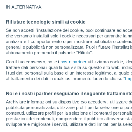
nel 2030
IN ALTERNATIVA,
La Stazione Spaziale Internazionale è
Rifiutare tecnologie simili ai cookie
cinque anni i suoi resti avranno un im
Se non accetti l'installazione dei cookie, puoi continuare ad acc
che verranno installati solo i cookie necessari per garantire la n
è già in fase di preparazione da parte 
analizzare il comportamento o per mostrare pubblicità o contenut
progetto che ha cambiato la storia del
generali e pubblicità non personalizzata. Puoi rifiutare l'install
abbonamento premendo il pulsante "Rifiuta".
Con il tuo consenso, noi e i
nostri partner
utilizziamo cookie, iden
trattare dati personali quali la tua visita su questo sito web, indiri
i tuoi dati personali sulla base di un interesse legittimo, al quale
al trattamento dei dati in qualsiasi momento facendo clic su "
Imp
Noi e i nostri partner eseguiamo il seguente trattamento
Archiviare informazioni su dispositivo e/o accedervi, utilizzare dati
pubblicità personalizzata, utilizzare profili per la selezione di pu
contenuti, utilizzare profili per la selezione di contenuti personal
prestazioni dei contenuti, comprendere il pubblico attraverso stat
sviluppare e migliorare i servizi, utilizzare dati limitati per la sel