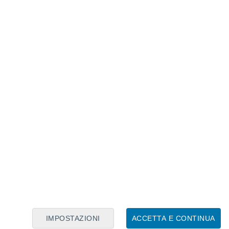
 di sopravvivenza, ma in altri tempi lo acquisivamo
riva la sopravvivenza, può rivelarsi
IMPOSTAZIONI
ACCETTA E CONTINUA
nti ricchi di zucchero sono abbondanti e