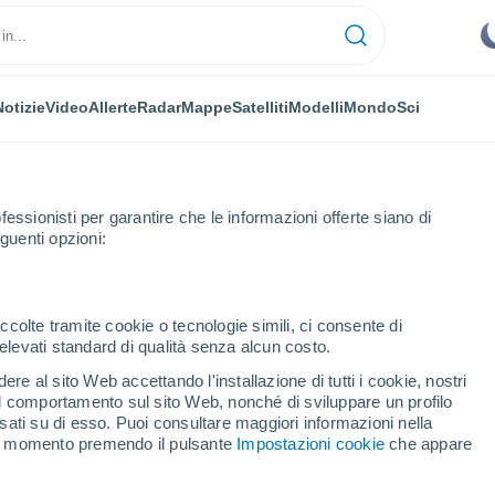
Notizie
Video
Allerte
Radar
Mappe
Satelliti
Modelli
Mondo
Sci
NOMIA
PIANTE
TEMPO LIBERO
fessionisti per garantire che le informazioni offerte siano di
guenti opzioni:
ccolte tramite cookie o tecnologie simili, ci consente di
n elevati standard di qualità senza alcun costo.
 Institute spiegano l'irresistibile desiderio di dolce: perché non possiam
re al sito Web accettando l'installazione di tutti i cookie, nostri
 il comportamento sul sito Web, nonché di sviluppare un profilo
asati su di esso. Puoi consultare maggiori informazioni nella
nck Institute spiegano
si momento premendo il pulsante
Impostazioni cookie
che appare
io di dolce: perché non