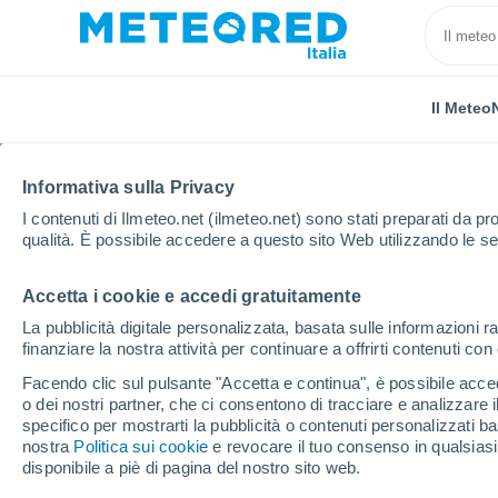
Il Meteo
TUTTE
ATTUALITÀ
SCIENZA
PREVISIONI
ASTRO
Informativa sulla Privacy
I contenuti di Ilmeteo.net (ilmeteo.net) sono stati preparati da pro
qualità. È possibile accedere a questo sito Web utilizzando le se
Accetta i cookie e accedi gratuitamente
La pubblicità digitale personalizzata, basata sulle informazioni ra
finanziare la nostra attività per continuare a offrirti contenuti co
Home
Notizie
Attualità
Scienziati del Max Planck
Facendo clic sul pulsante "Accetta e continua", è possibile accede
o dei nostri partner, che ci consentono di tracciare e analizzare
specifico per mostrarti la pubblicità o contenuti personalizzati b
Scienziati del Max Pla
nostra
Politica sui cookie
e revocare il tuo consenso in qualsia
disponibile a piè di pagina del nostro sito web.
l'irresistibile desider