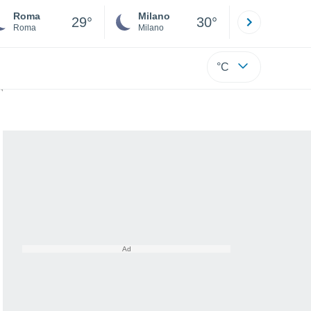
Roma
Milano
Bergamo
29°
30°
Roma
Milano
Bergamo
°C
o dire di no?