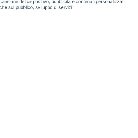
cansione del dispositivo, pubblicità e contenuti personalizzati,
che sul pubblico, sviluppo di servizi.
he se hai già mangiato in abbondanza, è colpa del tuo cervello.
/03/2025 10:00
6 min
o come
"stomaco da dessert",
è stato
 dei ricercatori del Max Planck Institute for
 rivelano che questo desiderio di dolci ha