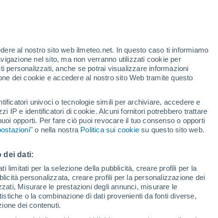
to la cintura, ma arriva il dessert e "c'è
ti hanno dimostrato che questo spazio
edere al nostro sito web ilmeteo.net. In questo caso ti informiamo
avigazione nel sito, ma non verranno utilizzati cookie per
o stomaco.
i personalizzati, anche se potrai visualizzare informazioni
azione dei cookie e accedere al nostro sito Web tramite questo
tificatori univoci o tecnologie simili per archiviare, accedere e
zzi IP e identificatori di cookie. Alcuni fornitori potrebbero trattare
 puoi opporti. Per fare ciò puoi revocare il tuo consenso o opporti
ostazioni
" o nella nostra
Politica sui cookie
su questo sito web.
 dei dati:
 limitati per la selezione della pubblicità, creare profili per la
bblicità personalizzata, creare profili per la personalizzazione dei
izzati, Misurare le prestazioni degli annunci, misurare le
istiche o la combinazione di dati provenienti da fonti diverse,
ezione dei contenuti.