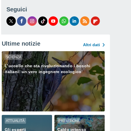
Seguici
Ultime notizie
Altri dati
SCIENZA
L’uccello che sta rivoluzionando i boschi
italiani: un vero ingegnere ecologico
ATTUALITÀ
PREVISIONI
Gli esperti
Caldo intenso