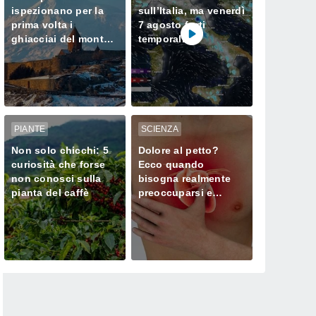
ispezionano per la
sull’Italia, ma venerdì
prima volta i
7 agosto forti
ghiacciai del monte
temporali
Ararat, dove Noè
minacciano il Nord
approdò dopo il
Diluvio Universale
PIANTE
SCIENZA
Non solo chicchi: 5
Dolore al petto?
curiosità che forse
Ecco quando
non conosci sulla
bisogna realmente
pianta del caffè
preoccuparsi e
chiamare subito il
medico