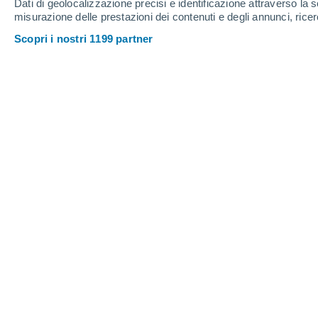
Dati di geolocalizzazione precisi e identificazione attraverso la s
misurazione delle prestazioni dei contenuti e degli annunci, ricer
Scopri i nostri 1199 partner
Se mentre lo guardi hai voglia di mangiarne un pezzo anc
Gemma Del Caño
02
Meteored Spagna
Questo fenomeno, comunemente not
recentemente oggetto di studio da parte
Metabolism Research. Le loro scoperte
radici profonde nel nostro cervello.