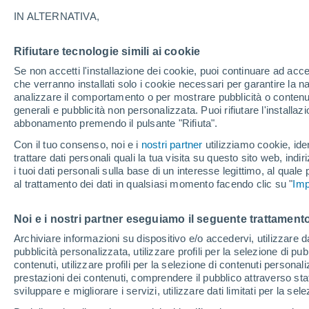
possiamo dire di no?
IN ALTERNATIVA,
Non riesci più a mangiare, ti sei slaccia
Rifiutare tecnologie simili ai cookie
sempre posto per quello". Gli scienzia
Se non accetti l'installazione dei cookie, puoi continuare ad acc
che verranno installati solo i cookie necessari per garantire la n
disponibile era nel cervello e non nell
analizzare il comportamento o per mostrare pubblicità o contenut
generali e pubblicità non personalizzata. Puoi rifiutare l'install
abbonamento premendo il pulsante "Rifiuta".
Con il tuo consenso, noi e i
nostri partner
utilizziamo cookie, iden
trattare dati personali quali la tua visita su questo sito web, indiri
i tuoi dati personali sulla base di un interesse legittimo, al quale
al trattamento dei dati in qualsiasi momento facendo clic su "
Imp
Noi e i nostri partner eseguiamo il seguente trattamento
Archiviare informazioni su dispositivo e/o accedervi, utilizzare dati
pubblicità personalizzata, utilizzare profili per la selezione di pu
contenuti, utilizzare profili per la selezione di contenuti personal
prestazioni dei contenuti, comprendere il pubblico attraverso stat
sviluppare e migliorare i servizi, utilizzare dati limitati per la sel