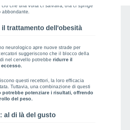
, ciò che una volta ci salvava, ora ci spinge
o abbondante.
 il trattamento dell'obesità
o neurologico apre nuove strade per
icercatori suggeriscono che il blocco della
idi nel cervello potrebbe
ridurre il
 eccesso.
cono questi recettori, la loro efficacia
mitata. Tuttavia, una combinazione di questi
 potrebbe potenziare i risultati, offrendo
rollo del peso.
al di là del gusto