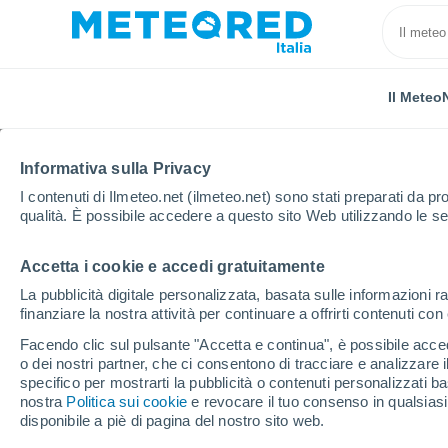
Il Meteo
CHI SIAMO
PRODOTTI
SOCIETÀ
TEAM
MEDIA
Informativa sulla Privacy
I contenuti di Ilmeteo.net (ilmeteo.net) sono stati preparati da pro
Home
Chi siamo
Team
Gemma Del Caño
qualità. È possibile accedere a questo sito Web utilizzando le se
Accetta i cookie e accedi gratuitamente
Gemma Del Cañ
La pubblicità digitale personalizzata, basata sulle informazioni ra
finanziare la nostra attività per continuare a offrirti contenuti co
Farmaceutica -
24 articoli
Facendo clic sul pulsante "Accetta e continua", è possibile accede
o dei nostri partner, che ci consentono di tracciare e analizzare
specifico per mostrarti la pubblicità o contenuti personalizzati b
nostra
Politica sui cookie
e revocare il tuo consenso in qualsia
Laureata in Farmacia con specializzazione in 
disponibile a piè di pagina del nostro sito web.
nell’industria alimentare, nel dipartimento qua
ambientale in BRC, IFS, ISO 22000 e ISO 90