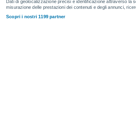
Dati di geolocalizzazione precisi e identificazione attraverso la s
misurazione delle prestazioni dei contenuti e degli annunci, ricer
Scopri i nostri 1199 partner
SCIENZA
La scienza
Sembra idi
una buona
SCIENZA
Un'esperta
Questi ali
la loro pro
SCIENZA