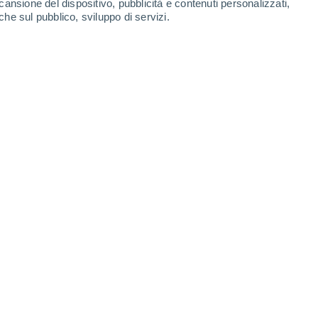
cansione del dispositivo, pubblicità e contenuti personalizzati,
che sul pubblico, sviluppo di servizi.
 chiarisce perché dormire sotto un albero non è una buona idea
lliaco e molto romantico. Ma... torniamo con i piedi per terra. Vi spie
 idea.
 spiega quali sono i 5 alimenti di tendenza che consumano più acqua e 
menti di tendenza che associamo alla salute nascondono un elevato co
duzione si scontra con la realtà climatica dei nostri territori.