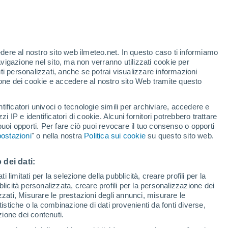
 Nutrizione e Dietetica presso la
Universidad Europea Miguel de Cerva
ster in Biotecnologie, Innovazione e Sicurezza Alimentare e del Corso 
edere al nostro sito web ilmeteo.net. In questo caso ti informiamo
 la collaborazione con la piattaforma di divulgazione scientifica:
Naukas
avigazione nel sito, ma non verranno utilizzati cookie per
i personalizzati, anche se potrai visualizzare informazioni
itti come
Atresmedia
e Revista Mía. Radio con una sezione su cibo e si
azione dei cookie e accedere al nostro sito Web tramite questo
levisione su TV CyL 8 nel programma
“Vamos a ver”
.
 menos mal" di Ed. Paidós.
tificatori univoci o tecnologie simili per archiviare, accedere e
zzi IP e identificatori di cookie. Alcuni fornitori potrebbero trattare
 puoi opporti. Per fare ciò puoi revocare il tuo consenso o opporti
ostazioni
" o nella nostra
Politica sui cookie
su questo sito web.
 dei dati:
 limitati per la selezione della pubblicità, creare profili per la
de al tuo corpo quando avverti un "congelamento cerebrale" dopo aver
bblicità personalizzata, creare profili per la personalizzazione dei
izzati, Misurare le prestazioni degli annunci, misurare le
 caldo, il gelato sembra molto invitante, ed è normale metterne un cu
istiche o la combinazione di dati provenienti da fonti diverse,
 si viene colti di sorpresa: un dolore acuto, pungente e persistente vi 
ezione dei contenuti.
o.