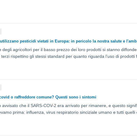
: ecco tutti gli argomenti necessari.
À
 utilizzano pesticidi vietati in Europa: in pericolo la nostra salute e l'amb
 degli agricoltori per il basso prezzo dei loro prodotti si stanno diffond
 terzi rispettino gli stessi standard per quanto riguarda l’uso di prodotti 
À
 covid o raffreddore comune? Questi sono i sintomi
 avvisato che il SARS-COV-2 era arrivato per rimanere, e questo signific
vamo prima: influenza, virus respiratorio sinciziale umano e tutti quelli