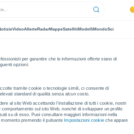
Notizie
Video
Allerte
Radar
Mappe
Satelliti
Modelli
Mondo
Sci
LAVORA CON NOI
fessionisti per garantire che le informazioni offerte siano di
guenti opzioni:
o
ccolte tramite cookie o tecnologie simili, ci consente di
n elevati standard di qualità senza alcun costo.
re al sito Web accettando l'installazione di tutti i cookie, nostri
 il comportamento sul sito Web, nonché di sviluppare un profilo
asati su di esso. Puoi consultare maggiori informazioni nella
si momento premendo il pulsante
Impostazioni cookie
che appare
r&S e Industria, e con un master in biotecnologie, innovazione e sicur
lità, come direttrice di ricerca e sviluppo, ed attualmente è direttore t
01.