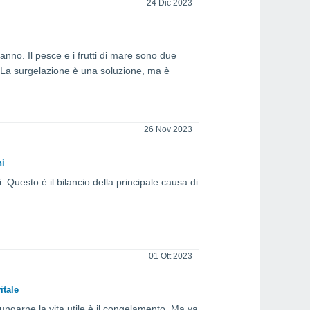
24 Dic 2023
anno. Il pesce e i frutti di mare sono due
. La surgelazione è una soluzione, ma è
26 Nov 2023
ni
i. Questo è il bilancio della principale causa di
01 Ott 2023
itale
olungarne la vita utile è il congelamento. Ma va