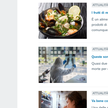
ATTUALIT
I frutti di
È un alimen
prodotti d
comunque u
ATTUALIT
Queste son
Quasi due m
morte per 
ATTUALIT
Va bene co
Una delle m