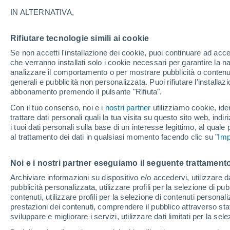
IN ALTERNATIVA,
È professore associato nel Corso di Laurea in
Policy e componente del corpo docente del Ma
Rifiutare tecnologie simili ai cookie
Industriale.
Se non accetti l'installazione dei cookie, puoi continuare ad acc
Tra le sue attività di divulgazione si menziona
che verranno installati solo i cookie necessari per garantire la n
analizzare il comportamento o per mostrare pubblicità o contenut
nonché in diversi mezzi di comunicazione scr
generali e pubblicità non personalizzata. Puoi rifiutare l'install
España nel programma
Gente Despierta
e te
abbonamento premendo il pulsante "Rifiuta".
Autrice del libro "No comemos como antes, y
Con il tuo consenso, noi e i
nostri partner
utilizziamo cookie, iden
trattare dati personali quali la tua visita su questo sito web, indiri
i tuoi dati personali sulla base di un interesse legittimo, al quale
al trattamento dei dati in qualsiasi momento facendo clic su "
Imp
Articoli di Gemma Del Caño
Noi e i nostri partner eseguiamo il seguente trattamento
SCIENZA
Archiviare informazioni su dispositivo e/o accedervi, utilizzare dati
Cosa succe
pubblicità personalizzata, utilizzare profili per la selezione di pu
contenuti, utilizzare profili per la selezione di contenuti personal
Con questo
prestazioni dei contenuti, comprendere il pubblico attraverso stat
dopo, però,
sviluppare e migliorare i servizi, utilizzare dati limitati per la sel
succedend