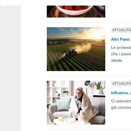
conoscenza
ATTUALIT
Altri Paesi
Le proteste
che i paesi
sleale.
ATTUALIT
Influenza,
Ci avevano
già convive