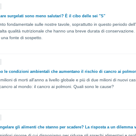
À
 mare surgelati sono meno salutari? È il cibo delle sei "S"
to fondamentale sulle nostre tavole, soprattutto in questo periodo dell'
i alta qualità nutrizionale che hanno una breve durata di conservazione
na fonte di sospetto.
À
o le condizioni ambientali che aumentano il rischio di cancro ai polmo
ilioni di morti all'anno a livello globale e più di due milioni di nuovi cas
cancro al mondo: il cancro ai polmoni. Quali sono le cause?
À
ngelare gli alimenti che stanno per scadere? La risposta a un dilemma v
igliori risorse di cui disponiamo per ridurre gli sprechi alimentari e pr