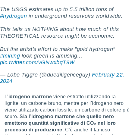
ioni
" o
The USGS estimates up to 5.5 trillion tons of
tra
sui cookie
#hydrogen
in underground reservoirs worldwide.
o sito
This tells us NOTHING about how much of this
THEORETICAL resource might be economic.
nostri
But the artist's effort to make "gold hydrogen"
mo il
#mining
look green is amusing...
te
ento dei
pic.twitter.com/vGNwxbqT9W
— Lobo Tiggre (@duediligenceguy)
February 22,
re
2024
ioni su
vo e/o
i,
L'
idrogeno marrone
viene estratto utilizzando la
 dati
lignite, un carbone bruno, mentre per l'idrogeno nero
er la
 della
viene utilizzato carbon fossile, un carbone di colore più
à, creare
scuro.
Sia l’idrogeno marrone che quello nero
r la
emettono quantità significative di CO₂ nel loro
à
processo di produzione.
C’è anche il famoso
izzata,