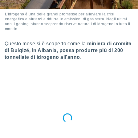
ioni
e
à non
L’idrogeno è una delle grandi promesse per alleviare la crisi
izzata.
energetica e aiutarci a ridurre le emissioni di gas serra. Negli ultimi
utare
anni i geologi stanno scoprendo riserve naturali di idrogeno in tutto il
mondo.
zione dei
 al
Questo mese si è scoperto come la
miniera di cromite
ito Web
di Bulqizë, in Albania, possa produrre più di 200
questo
tonnellate di idrogeno all’anno
.
ento
 il
o
, noi e i
rtner
mo
tori
o
e simili
viare,