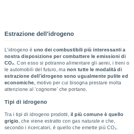
 e
ati
 quali la
a su
ito web,
IP e
Estrazione dell'idrogeno
tori di
Alcuni
L’idrogeno è
uno dei combustibili più interessanti a
ro
nostra disposizione per combattere le emissioni di
 tuoi dati
CO₂
. Con esso si potranno alimentare gli aerei, i treni o
 sulla
un
le automobili del futuro, ma
non tutte le modalità di
e
estrazione dell’idrogeno sono ugualmente pulite ed
, al quale
economiche,
motivo per cui bisogna prestare molta
rti. Per
attenzione al 'cognome' che portano.
puoi
il tuo
Tipi di idrogeno
o o
l
Tra i tipi di idrogeno prodotti,
il più comune è quello
nto dei
ualsiasi
grigio
, che viene estratto con gas naturale e che,
 facendo
secondo i ricercatori, è quello che emette più CO₂.