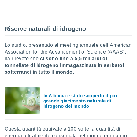
sui cookie
e il tuo
 in
Riserve naturali di idrogeno
o
 il
Lo studio, presentato al meeting annuale dell’American
azioni
Association for the Advancement of Science (AAAS),
kie
ha rilevato che
ci sono fino a 5,5 miliardi di
re
tonnellate di idrogeno immagazzinate in serbatoi
le a piè
sotterranei in tutto il mondo.
 del
to web.
In Albania è stato scoperto il più
ATIVA,
grande giacimento naturale di
idrogeno del mondo
e
gie
i cookie
Questa quantità equivale a 100 volte la quantità di
ccetti
zione dei
energia attualmente consumata nel mondo ogni anno.