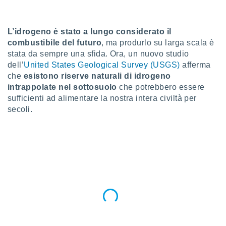
a", è
al sito
L’idrogeno è stato a lungo considerato il
ettando
zione di
combustibile del futuro
, ma produrlo su larga scala è
okie,
stata da sempre una sfida. Ora, un nuovo studio
dei nostri
dell’
United States Geological Survey (USGS)
afferma
che ci
che
esistono riserve naturali di idrogeno
no di
intrappolate nel sottosuolo
che potrebbero essere
 e
sufficienti ad alimentare la nostra intera civiltà per
e il
amento
secoli.
 Web,
i
re un
pecifico
arti la
à o
i
zzati
 di esso.
sultare
oni nella