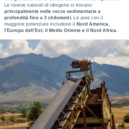
puoi
Le riserve naturali di idrogeno si trovano
re ad
principalmente nelle rocce sedimentarie a
 al
profondità fino a 3 chilometri.
Le aree con il
ito web
maggiore potenziale includono il
Nord America,
et. In
l’Europa dell’Est, il Medio Oriente e il Nord Africa.
aso ti
mo che
installati
okie
i per
 la
one nel
 non
utilizzati
er
e il
amento o
rare
à o
i
zzati,
 potrai
are