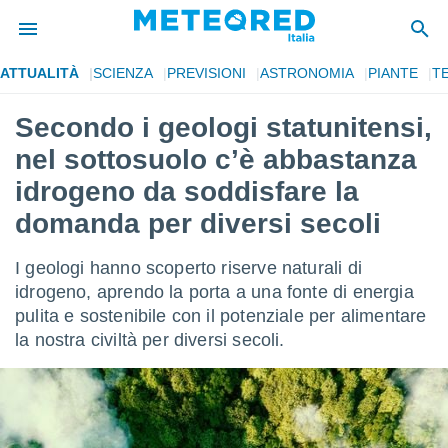
ATTUALITÀ
SCIENZA
PREVISIONI
ASTRONOMIA
PIANTE
T
tiva
rivacy
Secondo i geologi statunitensi,
ti di
nel sottosuolo c’è abbastanza
net
net)
idrogeno da soddisfare la
i
domanda per diversi secoli
 da
nisti per
 che le
I geologi hanno scoperto riserve naturali di
ioni
idrogeno, aprendo la porta a una fonte di energia
iano di
È
pulita e sostenibile con il potenziale per alimentare
la nostra civiltà per diversi secoli.
 a
ito Web
do le
opzioni:
 i