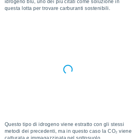
idrogeno blu, uno dei più citati come soluzione in
 profili
questa lotta per trovare carburanti sostenibili.
lezione
cità
izzata,
fili per
izzazione
nuti,
 profili
lezione
uti
zzati,
 le
ni degli
 misurare
zioni dei
,
ere il
so
he o la
Questo tipo di idrogeno viene estratto con gli stessi
ione di
metodi dei precedenti, ma in questo caso la CO₂ viene
enienti
catturata e immagazzinata nel sottosuolo.
diverse,