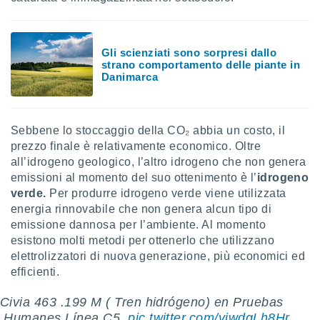
re e
e i
tilizzare
Gli scienziati sono sorpresi dallo
ati per la
strano comportamento delle piante in
e dei
Danimarca
.
izzazione
Sebbene lo stoccaggio della CO₂ abbia un costo, il
azione
prezzo finale è relativamente economico. Oltre
o la
all’idrogeno geologico, l’altro idrogeno che non genera
e del
emissioni al momento del suo ottenimento è l’
idrogeno
vo,
verde.
Per produrre idrogeno verde viene utilizzata
à e
energia rinnovabile che non genera alcun tipo di
i
emissione dannosa per l’ambiente. Al momento
zzati,
one delle
esistono molti metodi per ottenerlo che utilizzano
ni dei
elettrolizzatori di nuova generazione, più economici ed
 e degli
efficienti.
 ricerche
ico,
Civia 463 .199 M ( Tren hidrógeno) en Pruebas
di
,Humanes Línea C5.
pic.twitter.com/vjwdqLh8Hr