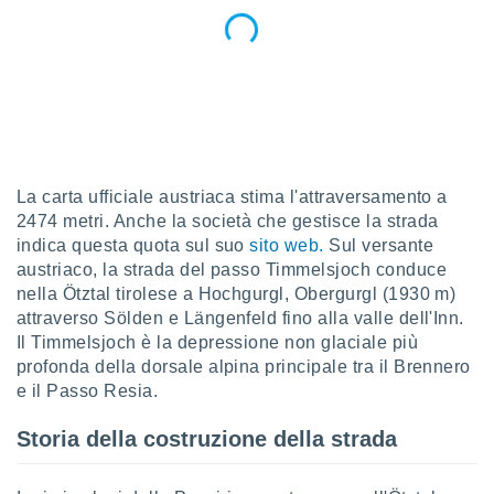
sui cookie
e il tuo
 in
o
 il
azioni
La carta ufficiale austriaca stima l'attraversamento a
kie
2474 metri. Anche la società che gestisce la strada
re
indica questa quota sul suo
sito web
.
Sul versante
le a piè
 del
austriaco, la strada del passo Timmelsjoch conduce
to web.
nella Ötztal tirolese a Hochgurgl, Obergurgl (1930 m)
attraverso Sölden e Längenfeld fino alla valle dell'Inn.
Il Timmelsjoch è la depressione non glaciale più
ATIVA,
profonda della dorsale alpina principale tra il Brennero
e il Passo Resia.
e
gie
Storia della costruzione della strada
i cookie
ccetti
zione dei