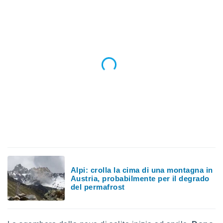
 profili
lezione
cità
izzata,
fili per
izzazione
nuti,
 profili
lezione
uti
zzati,
 le
ni degli
 misurare
zioni dei
,
ere il
Alpi: crolla la cima di una montagna in
Austria, probabilmente per il degrado
so
del permafrost
he o la
ione di
enienti
diverse,