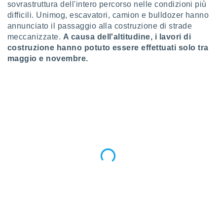
ioni
sovrastruttura dell'intero percorso nelle condizioni più
e
difficili. Unimog, escavatori, camion e bulldozer hanno
à non
annunciato il passaggio alla costruzione di strade
izzata.
meccanizzate.
A causa dell'altitudine, i lavori di
utare
costruzione hanno potuto essere effettuati solo tra
zione dei
maggio e novembre.
 al
ito Web
questo
ento
 il
o
, noi e i
rtner
mo
tori
o
e simili
viare,