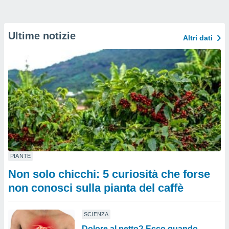
Ultime notizie
Altri dati
PIANTE
Non solo chicchi: 5 curiosità che forse
non conosci sulla pianta del caffè
SCIENZA
Dolore al petto? Ecco quando