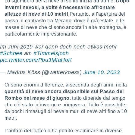
Lo sgombero della neve di solito inizia ad aprile.
Dopo
re e
inverni nevosi, a volte è necessario affrontare
e i
altezze di neve di 10 metri!
Pertanto, all'apertura del
tilizzare
passo, il contrasto tra Merano, dove è già estate, e le
ati per la
masse di neve che ci sono ancora in alta montagna, è
e dei
particolarmente impressionante.
.
Im Juni 2019 war dann doch noch etwas mehr
izzazione
#Schnee
am
#Timmelsjoch
pic.twitter.com/Pbu3MIaHoK
azione
o la
— Markus Köss (@wetterkoess)
June 10, 2023
e del
vo,
à e
Ci sono enormi differenze, a seconda degli anni, nella
i
quantità di neve ancora disponibile sul Passo del
zzati,
Rombo nel mese di giugno
, tutto dipende dal tempo
one delle
che c'è stato in inverno e primavera. Tutto è possibile,
ni dei
da pochi rimasugli di neve a muri di neve alti fino a 10
 e degli
 ricerche
metri.
ico,
di
L'autore dell'articolo ha potuto esaminare in diverse