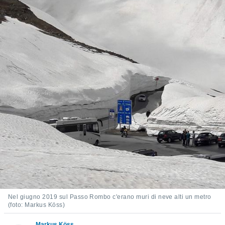
e
amente
cità
izzata,
ACCETTA
ulle
E
ioni
CONTINUA
tramite
e simili,
IMPOSTAZIONI
nte di
e la
tività per
re a
ontenuti
ti
 di
senza
sto.
Nel giugno 2019 sul Passo Rombo c'erano muri di neve alti un metro
(foto: Markus Köss)
clic sul
 "Accetta
Markus Köss