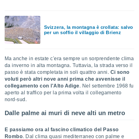
 e
ati
 quali la
a su
ito web,
Svizzera, la montagna è crollata: salvo
IP e
per un soffio il villaggio di Brienz
tori di
Alcuni
ro
Ma anche in estate c'era sempre un sorprendente clima
 tuoi dati
da inverno in alta montagna. Tuttavia, la strada verso il
 sulla
un
passo è stata completata in soli quattro anni.
Ci sono
e
voluti però altri nove anni prima che avvenisse il
, al quale
collegamento con l'Alto Adige
. Nel settembre 1968 fu
rti. Per
aperto al traffico per la prima volta il collegamento
puoi
nord-sud.
il tuo
o o
Dalle palme ai muri di neve alti un metro
l
nto dei
ualsiasi
E passiamo ora al fascino climatico del Passo
 facendo
Rombo
. Dal clima quasi mediterraneo con palme e