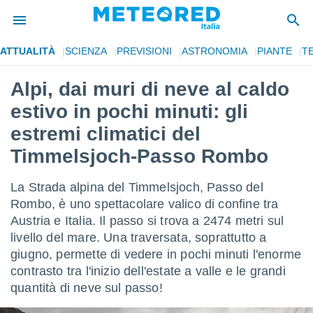
ATTUALITÀ
SCIENZA
PREVISIONI
ASTRONOMIA
PIANTE
T
tiva
rivacy
Alpi, dai muri di neve al caldo
ti di
estivo in pochi minuti: gli
net
net)
estremi climatici del
i
Timmelsjoch-Passo Rombo
 da
nisti per
 che le
La Strada alpina del Timmelsjoch, Passo del
ioni
Rombo, è uno spettacolare valico di confine tra
iano di
È
Austria e Italia. Il passo si trova a 2474 metri sul
livello del mare. Una traversata, soprattutto a
 a
giugno, permette di vedere in pochi minuti l'enorme
ito Web
contrasto tra l'inizio dell'estate a valle e le grandi
do le
opzioni:
quantità di neve sul passo!
 i