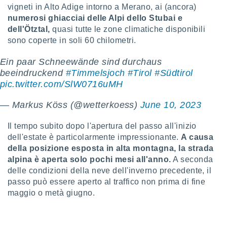
ioni
" o
vigneti in Alto Adige intorno a Merano, ai (ancora)
tra
numerosi ghiacciai delle Alpi dello Stubai e
sui cookie
dell'Ötztal,
quasi tutte le zone climatiche disponibili
o sito
sono coperte in soli 60 chilometri.
Ein paar Schneewände sind durchaus
nostri
beeindruckend
#Timmelsjoch
#Tirol
#Südtirol
pic.twitter.com/SlW0716uMH
mo il
te
ento dei
— Markus Köss (@wetterkoess)
June 10, 2023
Il tempo subito dopo l'apertura del passo all'inizio
re
ioni su
dell'estate è particolarmente impressionante.
A causa
vo e/o
della posizione esposta in alta montagna, la strada
i,
alpina è aperta solo pochi mesi all'anno.
A seconda
 dati
delle condizioni della neve dell'inverno precedente, il
er la
passo può essere aperto al traffico non prima di fine
 della
maggio o metà giugno.
à, creare
r la
à
izzata,