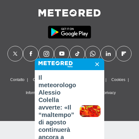
Il
Contatto
Chi siamo
FAQ
Termini di utilizzo
Cookies
meteorologo
Alessio
Informativa sulla privacy
Impostazioni sulla privacy
Colella
© 2026 Meteored. Tutti i diritti riservati
avverte: «Il
“maltempo”
di agosto
continuerà
ancora a