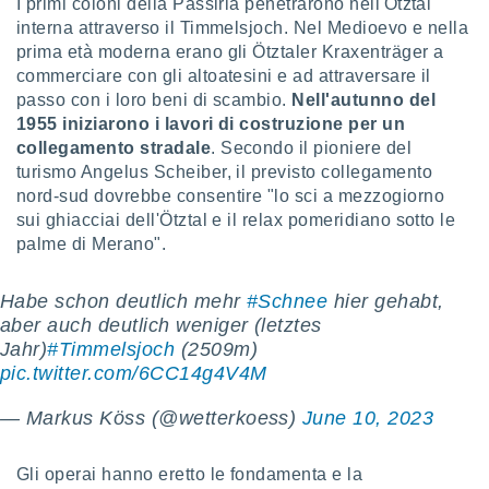
I primi coloni della Passiria penetrarono nell'Ötztal
puoi
interna attraverso il Timmelsjoch. Nel Medioevo e nella
re ad
prima età moderna erano gli Ötztaler Kraxenträger a
 al
commerciare con gli altoatesini e ad attraversare il
ito web
et. In
passo con i loro beni di scambio.
Nell'autunno del
aso ti
1955 iniziarono i lavori di costruzione per un
mo che
collegamento stradale
. Secondo il pioniere del
installati
turismo Angelus Scheiber, il previsto collegamento
okie
nord-sud dovrebbe consentire "lo sci a mezzogiorno
i per
sui ghiacciai dell'Ötztal e il relax pomeridiano sotto le
 la
one nel
palme di Merano".
 non
utilizzati
Habe schon deutlich mehr
#Schnee
hier gehabt,
er
aber auch deutlich weniger (letztes
e il
amento o
Jahr)
#Timmelsjoch
(2509m)
rare
pic.twitter.com/6CC14g4V4M
à o
i
— Markus Köss (@wetterkoess)
June 10, 2023
zzati,
 potrai
are
Gli operai hanno eretto le fondamenta e la