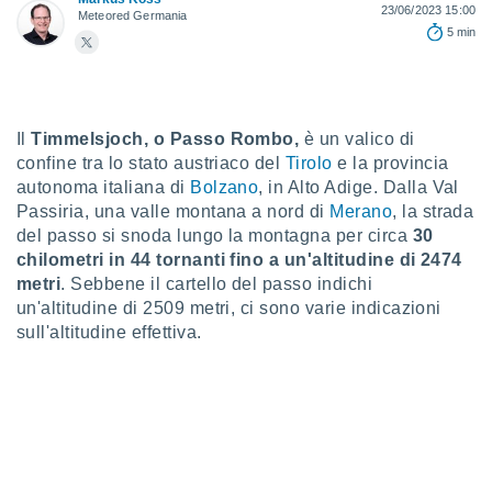
a", è
23/06/2023 15:00
Meteored Germania
5 min
al sito
ettando
zione di
okie,
dei nostri
Il
Timmelsjoch, o Passo Rombo,
è un valico di
che ci
confine tra lo stato austriaco del
Tirolo
e la provincia
no di
autonoma italiana di
Bolzano
, in Alto Adige. Dalla Val
 e
Passiria, una valle montana a nord di
Merano
, la strada
e il
del passo si snoda lungo la montagna per circa
30
amento
 Web,
chilometri in 44 tornanti fino a un'altitudine di 2474
i
metri
. Sebbene il cartello del passo indichi
re un
un'altitudine di 2509 metri, ci sono varie indicazioni
pecifico
sull'altitudine effettiva.
arti la
à o
i
zzati
 di esso.
sultare
oni nella