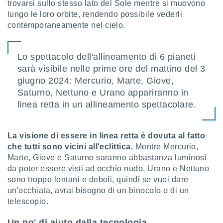
trovarsi sullo stesso lato del Sole mentre si muovono
ioni
" o
lungo le loro orbite, rendendo possibile vederli
tra
sui cookie
contemporaneamente nel cielo.
o sito
Lo spettacolo dell'allineamento di 6 pianeti
nostri
sarà visibile nelle prime ore del mattino del 3
giugno 2024: Mercurio, Marte, Giove,
mo il
te
Saturno, Nettuno e Urano appariranno in
ento dei
linea retta in un allineamento spettacolare.
re
ioni su
La visione di essere in linea retta è dovuta al fatto
vo e/o
che tutti sono vicini all'eclittica.
Mentre Mercurio,
i,
Marte, Giove e Saturno saranno abbastanza luminosi
 dati
da poter essere visti ad occhio nudo, Urano e Nettuno
er la
sono troppo lontani e deboli, quindi se vuoi dare
 della
à, creare
un'occhiata, avrai bisogno di un binocolo o di un
r la
telescopio.
à
izzata,
Un po' di aiuto dalla tecnologia