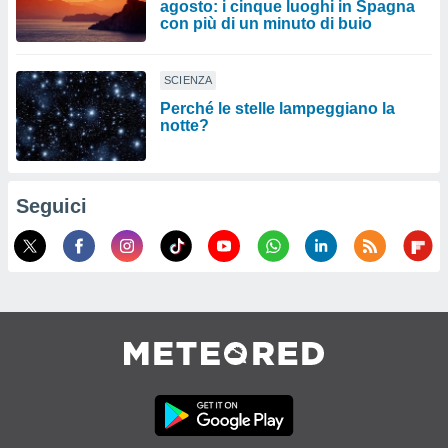
agosto: i cinque luoghi in Spagna
con più di un minuto di buio
SCIENZA
Perché le stelle lampeggiano la
notte?
Seguici