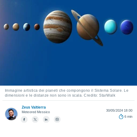
e
amente
cità
izzata,
ACCETTA
ulle
E
ioni
CONTINUA
tramite
e simili,
IMPOSTAZIONI
nte di
e la
tività per
re a
Immagine artistica dei pianeti che compongono il Sistema Solare. Le
ontenuti
dimensioni e le distanze non sono in scala. Credito: StarWalk
ti
 di
Zeus Valtierra
30/05/2024 18:00
senza
Meteored Messico
6 min
sto.
clic sul
 "Accetta