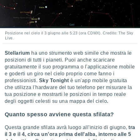
i nostri
artner
Posizione nel cielo il 3 giugno alle 5:23 (ora CDMX). Credito: The Sky
Live.
Stellarium
ha uno strumento web simile che mostra le
posizioni di tutti i pianeti. Puoi anche scaricare
gratuitamente il suo programma o l'applicazione mobile
e goderti un giro nel cielo proprio come fanno i
professionisti.
Sky Tonight
è un'app mobile gratuita
che utilizza l'hardware del tuo telefono per misurare la
tua posizione e mostrarti le posizioni in tempo reale
degli oggetti celesti su una mappa del cielo
.
Quanto spesso avviene questa sfilata?
Questa grande sfilata avrà luogo all'inizio di giugno,
tra
il 3 e il 4, circa un'ora prima dell'alba, intorno alle 5