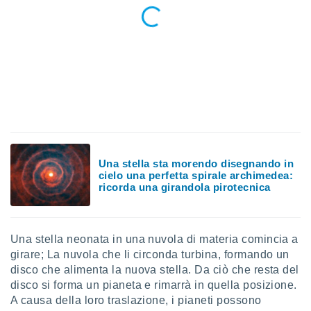
 e
ati
 quali la
a su
ito web,
IP e
tori di
Alcuni
ro
 tuoi dati
 sulla
un
Una stella sta morendo disegnando in
e
cielo una perfetta spirale archimedea:
ricorda una girandola pirotecnica
, al quale
rti. Per
puoi
il tuo
Una stella neonata in una nuvola di materia comincia a
o o
l
girare; La nuvola che li circonda turbina, formando un
nto dei
disco che alimenta la nuova stella. Da ciò che resta del
ualsiasi
disco si forma un pianeta e rimarrà in quella posizione.
 facendo
A causa della loro traslazione, i pianeti possono