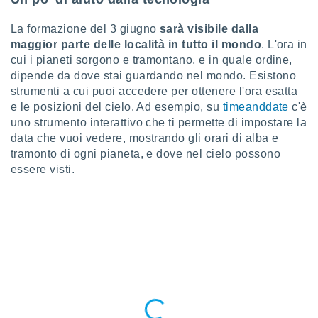
 profili
lezione
La formazione del 3 giugno
sarà visibile dalla
cità
maggior parte delle località in tutto il mondo
. L'ora in
izzata,
cui i pianeti sorgono e tramontano, e in quale ordine,
fili per
dipende da dove stai guardando nel mondo. Esistono
izzazione
strumenti a cui puoi accedere per ottenere l'ora esatta
nuti,
e le posizioni del cielo. Ad esempio, su
timeanddate
c'è
 profili
uno strumento interattivo che ti permette di impostare la
lezione
data che vuoi vedere, mostrando gli orari di alba e
uti
tramonto di ogni pianeta, e dove nel cielo possono
zzati,
 le
essere visti.
ni degli
 misurare
zioni dei
,
ere il
so
he o la
ione di
enienti
diverse,