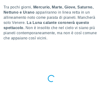
a", è
Tra pochi giorni,
Mercurio, Marte, Giove, Saturno,
al sito
Nettuno e Urano
appariranno in linea retta in un
ettando
allineamento noto come parata di pianeti. Mancherà
zione di
solo Venere.
La Luna calante coronerà questo
okie,
spettacolo.
Non è insolito che nel cielo vi siano più
dei nostri
che ci
pianeti contemporaneamente, ma non è così comune
no di
che appaiano così vicini.
 e
e il
amento
 Web,
i
re un
pecifico
arti la
à o
i
zzati
 di esso.
sultare
oni nella