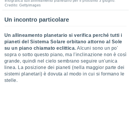
ioni
Infografica sull'allineamento planetario per il prossimo 3 giugno.
Credito: Gettyimages
e
à non
izzata.
Un incontro particolare
utare
zione dei
Un allineamento planetario si verifica perché tutti i
 al
pianeti del Sistema Solare orbitano attorno al Sole
ito Web
su un piano chiamato eclittica.
Alcuni sono un po'
questo
sopra o sotto questo piano, ma l'inclinazione non è così
ento
grande, quindi nel cielo sembrano seguire un'unica
 il
linea. La posizione dei pianeti (nella maggior parte dei
sistemi planetari) è dovuta al modo in cui si formano le
stelle.
o
, noi e i
rtner
mo
tori
o
e simili
viare,