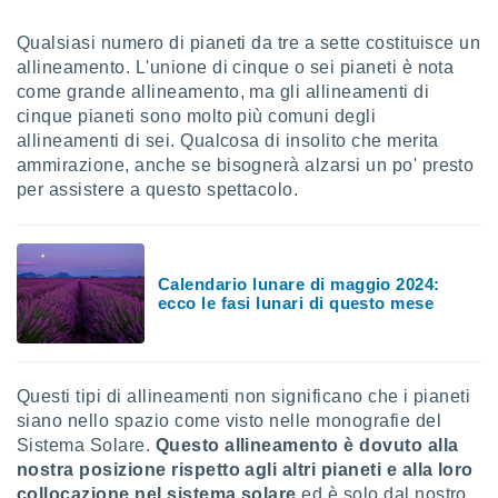
sui cookie
Qualsiasi numero di pianeti da tre a sette costituisce un
e il tuo
allineamento. L'unione di cinque o sei pianeti è nota
 in
come grande allineamento, ma gli allineamenti di
cinque pianeti sono molto più comuni degli
o
allineamenti di sei. Qualcosa di insolito che merita
 il
ammirazione, anche se bisognerà alzarsi un po' presto
azioni
per assistere a questo spettacolo.
kie
re
le a piè
 del
Calendario lunare di maggio 2024:
to web.
ecco le fasi lunari di questo mese
ATIVA,
Questi tipi di allineamenti non significano che i pianeti
e
gie
siano nello spazio come visto nelle monografie del
i cookie
Sistema Solare.
Questo allineamento è dovuto alla
nostra posizione rispetto agli altri pianeti e alla loro
ccetti
zione dei
collocazione nel sistema solare
ed è solo dal nostro