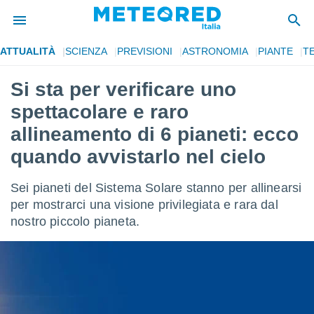
ATTUALITÀ
SCIENZA
PREVISIONI
ASTRONOMIA
PIANTE
T
tiva
rivacy
Si sta per verificare uno
ti di
spettacolare e raro
net
net)
allineamento di 6 pianeti: ecco
i
quando avvistarlo nel cielo
 da
nisti per
 che le
Sei pianeti del Sistema Solare stanno per allinearsi
ioni
per mostrarci una visione privilegiata e rara dal
iano di
È
nostro piccolo pianeta.
 a
ito Web
do le
opzioni:
 i