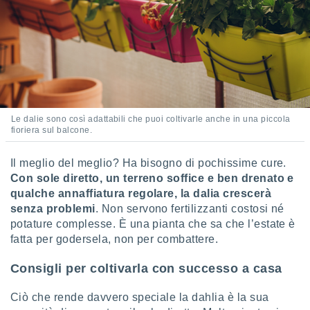
 profili
lezione
cità
izzata,
fili per
izzazione
nuti,
 profili
Le dalie sono così adattabili che puoi coltivarle anche in una piccola
lezione
fioriera sul balcone.
uti
zzati,
Il meglio del meglio? Ha bisogno di pochissime cure.
 le
ni degli
Con sole diretto, un terreno soffice e ben drenato e
 misurare
qualche annaffiatura regolare, la dalia crescerà
zioni dei
senza problemi
. Non servono fertilizzanti costosi né
,
potature complesse. È una pianta che sa che l’estate è
ere il
fatta per godersela, non per combattere.
so
Consigli per coltivarla con successo a casa
he o la
ione di
enienti
Ciò che rende davvero speciale la dahlia è la sua
diverse,