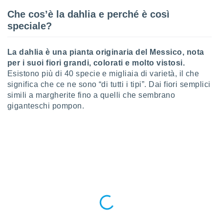
ioni
e
Che cos’è la dahlia e perché è così
à non
speciale?
izzata.
utare
zione dei
La dahlia è una pianta originaria del Messico, nota
per i suoi fiori grandi, colorati e molto vistosi.
 al
Esistono più di 40 specie e migliaia di varietà, il che
ito Web
significa che ce ne sono “di tutti i tipi”. Dai fiori semplici
questo
ento
simili a margherite fino a quelli che sembrano
 il
giganteschi pompon.
o
, noi e i
rtner
mo
tori
o
e simili
viare,