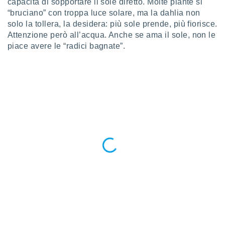
capacità di sopportare il sole diretto. Molte piante si
re e
“bruciano” con troppa luce solare, ma la dahlia non
e i
solo la tollera, la desidera: più sole prende, più fiorisce.
tilizzare
Attenzione però all’acqua. Anche se ama il sole, non le
ati per la
piace avere le “radici bagnate”.
e dei
.
izzazione
azione
o la
e del
vo,
à e
i
zzati,
one delle
ni dei
 e degli
 ricerche
ico,
di