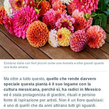
puoi
re ad
 al
ito web
et. In
aso ti
mo che
installati
okie
i per
 la
one nel
 non
utilizzati
Esistono dalie con fiori piccoli come una moneta e altre grandi quanto
una testa umana.
er
e il
amento o
Ma oltre a tutto questo,
quello che rende davvero
rare
speciale questa pianta è il suo legame con la
à o
cultura messicana, perché sì, ha radici in Messico
i
ed è stata protagonista di giardini, rituali e persino
zzati,
fonte di ispirazione per artisti. Non è un fiore qualsiasi:
 potrai
are
è uno di quelli che da anni attirano tutti gli sguardi.