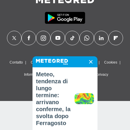
Contatto
Chi siamo
FAQ
Termini di utilizzo
Cookies
Meteo,
Informativa sulla privacy
Impostazioni sulla privacy
tendenza di
© 2026 Meteored. Tutti i diritti riservati
lungo
termine:
arrivano
conferme, la
svolta dopo
Ferragosto