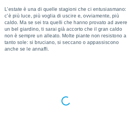
a", è
L’estate è una di quelle stagioni che ci entusiasmano:
al sito
c’è più luce, più voglia di uscire e, ovviamente, più
ettando
caldo. Ma se sei tra quelli che hanno provato ad avere
zione di
un bel giardino, ti sarai già accorto che il gran caldo
okie,
non è sempre un alleato. Molte piante non resistono a
dei nostri
che ci
tanto sole: si bruciano, si seccano o appassiscono
no di
anche se le annaffi.
 e
e il
amento
 Web,
i
re un
pecifico
arti la
à o
i
zzati
 di esso.
sultare
oni nella