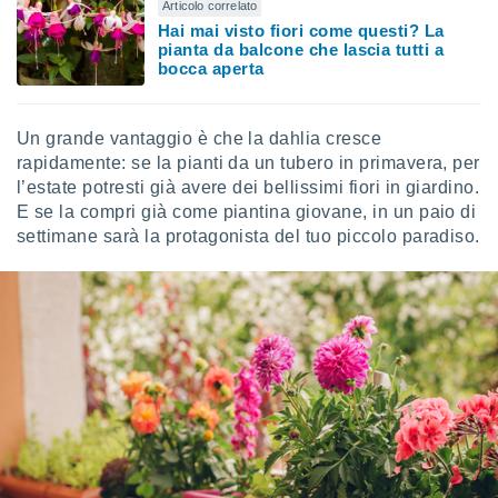
Articolo correlato
ioni
" o
Hai mai visto fiori come questi? La
tra
pianta da balcone che lascia tutti a
sui cookie
bocca aperta
o sito
Un grande vantaggio è che la dahlia cresce
nostri
rapidamente: se la pianti da un tubero in primavera, per
mo il
l’estate potresti già avere dei bellissimi fiori in giardino.
te
E se la compri già come piantina giovane, in un paio di
ento dei
settimane sarà la protagonista del tuo piccolo paradiso.
re
ioni su
vo e/o
i,
 dati
er la
 della
à, creare
r la
à
izzata,