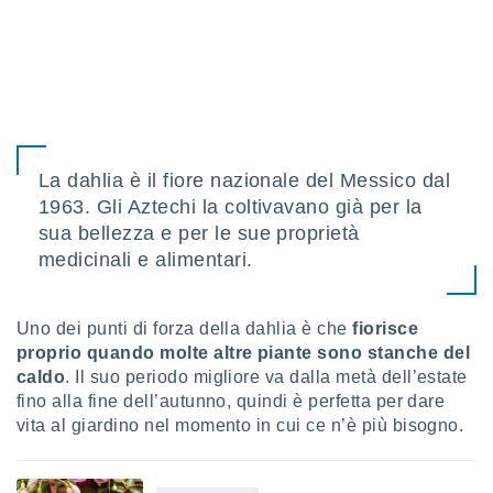
 e
ati
 quali la
a su
ito web,
IP e
tori di
Alcuni
La dahlia è il fiore nazionale del Messico dal
ro
1963. Gli Aztechi la coltivavano già per la
 tuoi dati
sua bellezza e per le sue proprietà
 sulla
un
medicinali e alimentari.
e
, al quale
rti. Per
Uno dei punti di forza della dahlia è che
fiorisce
puoi
proprio quando molte altre piante sono stanche del
il tuo
caldo
. Il suo periodo migliore va dalla metà dell’estate
o o
fino alla fine dell’autunno, quindi è perfetta per dare
l
nto dei
vita al giardino nel momento in cui ce n’è più bisogno.
ualsiasi
 facendo