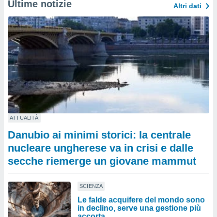
Ultime notizie
Altri dati
ATTUALITÀ
Danubio ai minimi storici: la centrale
nucleare ungherese va in crisi e dalle
secche riemerge un giovane mammut
SCIENZA
Le falde acquifere del mondo sono
in declino, serve una gestione più
accorta