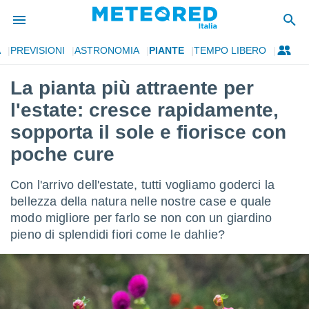
A
PREVISIONI
ASTRONOMIA
PIANTE
TEMPO LIBERO
tiva
rivacy
La pianta più attraente per
ti di
l'estate: cresce rapidamente,
net
net)
sopporta il sole e fiorisce con
i
poche cure
 da
nisti per
 che le
Con l'arrivo dell'estate, tutti vogliamo goderci la
ioni
bellezza della natura nelle nostre case e quale
iano di
È
modo migliore per farlo se non con un giardino
pieno di splendidi fiori come le dahlie?
 a
ito Web
do le
opzioni:
 i