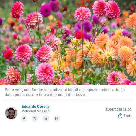
e
amente
cità
izzata,
ACCETTA
ulle
E
ioni
CONTINUA
tramite
e simili,
IMPOSTAZIONI
nte di
e la
tività per
re a
Se le vengono fornite le condizioni ideali e lo spazio necessario, la
ontenuti
dalia può crescere fino a due metri di altezza.
ti
 di
Eduardo Corella
21/06/2025 16:00
senza
Meteored Messico
7 min
sto.
clic sul
 "Accetta