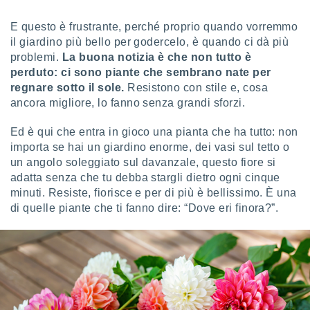
sui cookie
E questo è frustrante, perché proprio quando vorremmo
e il tuo
il giardino più bello per godercelo, è quando ci dà più
 in
problemi.
La buona notizia è che non tutto è
perduto: ci sono piante che sembrano nate per
o
regnare sotto il sole.
Resistono con stile e, cosa
 il
ancora migliore, lo fanno senza grandi sforzi.
azioni
kie
Ed è qui che entra in gioco una pianta che ha tutto: non
re
importa se hai un giardino enorme, dei vasi sul tetto o
le a piè
un angolo soleggiato sul davanzale, questo fiore si
 del
adatta senza che tu debba stargli dietro ogni cinque
to web.
minuti. Resiste, fiorisce e per di più è bellissimo. È una
di quelle piante che ti fanno dire: “Dove eri finora?”.
ATIVA,
e
gie
i cookie
ccetti
zione dei