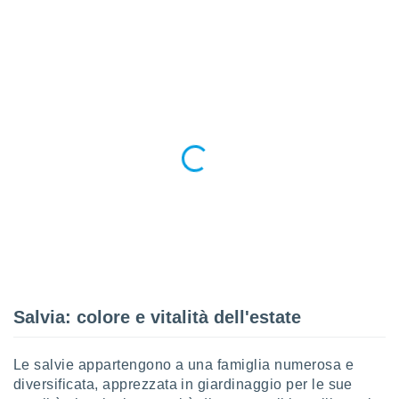
re e
e i
tilizzare
ati per la
e dei
.
izzazione
azione
o la
e del
vo,
à e
i
zzati,
one delle
ni dei
Salvia: colore e vitalità dell'estate
 e degli
 ricerche
Le salvie appartengono a una famiglia numerosa e
ico,
di
diversificata, apprezzata in giardinaggio per le sue