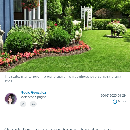
e
amente
cità
izzata,
ACCETTA
ulle
E
ioni
CONTINUA
tramite
e simili,
IMPOSTAZIONI
nte di
e la
In estate, mantenere il proprio giardino rigoglioso può sembrare una
tività per
sfida.
re a
ontenuti
Rocio González
ti
16/07/2025 08:29
Meteored Spagna
 di
5 min
senza
sto.
clic sul
 "Accetta
Quando l'estate arriva con temperature elevate e