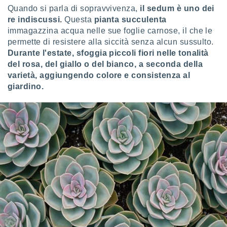
puoi
Quando si parla di sopravvivenza,
il sedum è uno dei
re ad
re indiscussi.
Questa
pianta succulenta
 al
immagazzina acqua nelle sue foglie carnose, il che le
ito web
permette di resistere alla siccità senza alcun sussulto.
et. In
Durante l'estate, sfoggia piccoli fiori nelle tonalità
aso ti
del rosa, del giallo o del bianco, a seconda della
mo che
installati
varietà, aggiungendo colore e consistenza al
okie
giardino.
i per
 la
one nel
 non
utilizzati
er
e il
amento o
rare
à o
i
zzati,
 potrai
are