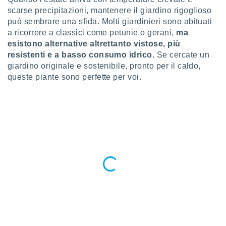
a", è
scarse precipitazioni, mantenere il giardino rigoglioso
può sembrare una sfida. Molti giardinieri sono abituati
al sito
ettando
a ricorrere a classici come petunie o gerani,
ma
zione di
esistono alternative altrettanto vistose, più
okie,
resistenti e a basso consumo idrico.
Se cercate un
dei nostri
giardino originale e sostenibile, pronto per il caldo,
che ci
queste piante sono perfette per voi.
no di
 e
e il
amento
 Web,
i
re un
pecifico
arti la
à o
i
zzati
 di esso.
sultare
oni nella