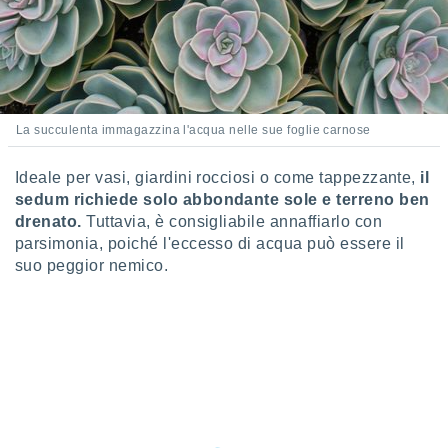
ioni
e
à non
izzata.
utare
zione dei
La succulenta immagazzina l'acqua nelle sue foglie carnose
 al
ito Web
questo
Ideale per vasi, giardini rocciosi o come tappezzante,
il
ento
sedum richiede solo abbondante sole e terreno ben
 il
drenato.
Tuttavia, è consigliabile annaffiarlo con
parsimonia, poiché l'eccesso di acqua può essere il
suo peggior nemico.
o
, noi e i
rtner
mo
tori
o
e simili
viare,