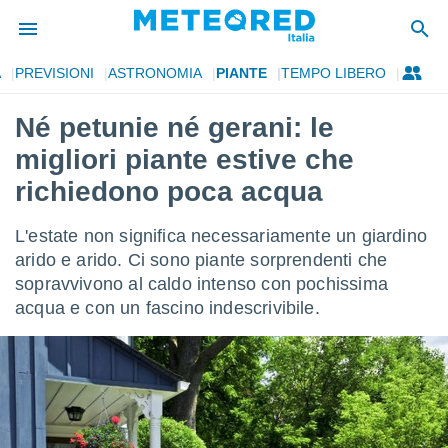
A
PREVISIONI
ASTRONOMIA
PIANTE
TEMPO LIBERO
tiva
rivacy
Né petunie né gerani: le
ti di
migliori piante estive che
net
net)
richiedono poca acqua
i
 da
L'estate non significa necessariamente un giardino
nisti per
 che le
arido e arido. Ci sono piante sorprendenti che
ioni
sopravvivono al caldo intenso con pochissima
iano di
acqua e con un fascino indescrivibile.
È
 a
ito Web
do le
opzioni:
 i