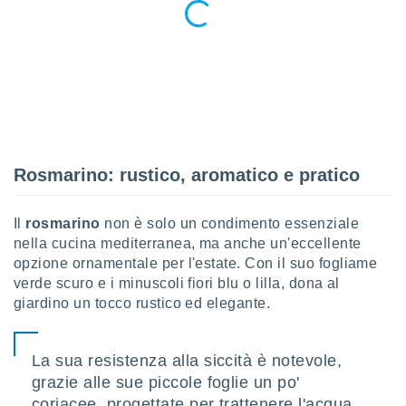
 e
ati
 quali la
a su
ito web,
IP e
tori di
Alcuni
ro
Rosmarino: rustico, aromatico e pratico
 tuoi dati
 sulla
un
Il
rosmarino
non è solo un condimento essenziale
e
nella cucina mediterranea, ma anche un'eccellente
, al quale
rti. Per
opzione ornamentale per l'estate. Con il suo fogliame
puoi
verde scuro e i minuscoli fiori blu o lilla, dona al
il tuo
giardino un tocco rustico ed elegante.
o o
l
nto dei
La sua resistenza alla siccità è notevole,
ualsiasi
grazie alle sue piccole foglie un po'
 facendo
coriacee, progettate per trattenere l'acqua.