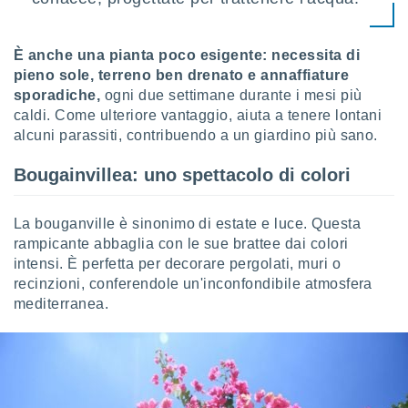
ioni
" o
tra
sui cookie
È anche una pianta poco esigente: necessita di
o sito
pieno sole, terreno ben drenato e annaffiature
sporadiche,
ogni due settimane durante i mesi più
caldi. Come ulteriore vantaggio, aiuta a tenere lontani
nostri
alcuni parassiti, contribuendo a un giardino più sano.
mo il
te
Bougainvillea: uno spettacolo di colori
ento dei
La bouganville è sinonimo di estate e luce. Questa
re
rampicante abbaglia con le sue brattee dai colori
ioni su
vo e/o
intensi. È perfetta per decorare pergolati, muri o
i,
recinzioni, conferendole un'inconfondibile atmosfera
 dati
mediterranea.
er la
 della
à, creare
r la
à
izzata,