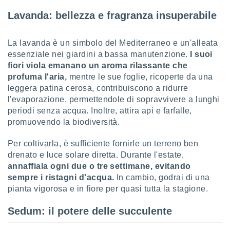
Lavanda: bellezza e fragranza insuperabile
sui cookie
e il tuo
 in
La lavanda è un simbolo del Mediterraneo e un'alleata
essenziale nei giardini a bassa manutenzione.
I suoi
o
fiori viola emanano un aroma rilassante che
 il
profuma l'aria,
mentre le sue foglie, ricoperte da una
azioni
leggera patina cerosa, contribuiscono a ridurre
kie
l'evaporazione, permettendole di sopravvivere a lunghi
re
periodi senza acqua. Inoltre, attira api e farfalle,
le a piè
promuovendo la biodiversità.
 del
to web.
Per coltivarla, è sufficiente fornirle un terreno ben
drenato e luce solare diretta. Durante l'estate,
ATIVA,
annaffiala ogni due o tre settimane, evitando
sempre i ristagni d'acqua.
In cambio, godrai di una
e
pianta vigorosa e in fiore per quasi tutta la stagione.
gie
i cookie
Sedum: il potere delle succulente
ccetti
zione dei