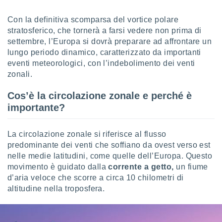
sui cookie
Con la definitiva scomparsa del vortice polare
e il tuo
stratosferico, che tornerà a farsi vedere non prima di
 in
settembre, l’Europa si dovrà preparare ad affrontare un
lungo periodo dinamico, caratterizzato da importanti
o
eventi meteorologici, con l’indebolimento dei venti
 il
zonali.
azioni
kie
Cos’è la circolazione zonale e perché è
re
importante?
le a piè
 del
to web.
La circolazione zonale si riferisce al flusso
predominante dei venti che soffiano da ovest verso est
nelle medie latitudini, come quelle dell’Europa. Questo
ATIVA,
movimento è guidato dalla
corrente a getto,
un fiume
d’aria veloce che scorre a circa 10 chilometri di
e
gie
altitudine nella troposfera.
i cookie
ccetti
zione dei