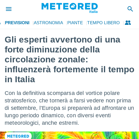
A
PREVISIONI
ASTRONOMIA
PIANTE
TEMPO LIBERO
tiva
rivacy
Gli esperti avvertono di una
ti di
forte diminuzione della
net
net)
circolazione zonale:
i
influenzerà fortemente il tempo
 da
nisti per
in Italia
 che le
ioni
iano di
Con la definitiva scomparsa del vortice polare
È
stratosferico, che tornerà a farsi vedere non prima
di settembre, l’Europa si preparerà ad affrontare un
 a
ito Web
lungo periodo dinamico, con diversi eventi
do le
meteorologici, anche estremi.
opzioni:
 i