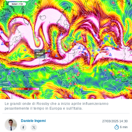
e
amente
cità
izzata,
ACCETTA
ulle
E
ioni
CONTINUA
tramite
e simili,
IMPOSTAZIONI
nte di
e la
tività per
re a
ontenuti
ti
 di
Le grandi onde di Rossby che a inizio aprile influenzeranno
senza
pesantemente il tempo in Europa e sull'Italia.
sto.
Daniele Ingemi
27/03/2025 14:30
clic sul
6 min
 "Accetta