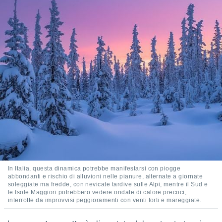
puoi
re ad
 al
ito web
et. In
aso ti
mo che
installati
okie
i per
 la
one nel
 non
utilizzati
er
e il
amento o
rare
In Italia, questa dinamica potrebbe manifestarsi con piogge
à o
abbondanti e rischio di alluvioni nelle pianure, alternate a giornate
soleggiate ma fredde, con nevicate tardive sulle Alpi, mentre il Sud e
i
le Isole Maggiori potrebbero vedere ondate di calore precoci,
zzati,
interrotte da improvvisi peggioramenti con venti forti e mareggiate.
 potrai
are