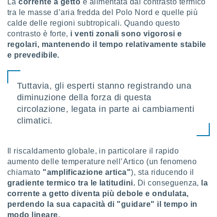
ioni
La
corrente a getto
è alimentata dal contrasto termico
e
tra le masse d’aria fredda del Polo Nord e quelle più
à non
calde delle regioni subtropicali. Quando questo
izzata.
contrasto è forte,
i venti zonali sono vigorosi e
utare
regolari, mantenendo il tempo relativamente stabile
zione dei
e prevedibile.
 al
ito Web
questo
Tuttavia, gli esperti stanno registrando una
ento
diminuzione della forza di questa
 il
circolazione, legata in parte ai cambiamenti
climatici.
o
, noi e i
Il riscaldamento globale, in particolare il rapido
rtner
aumento delle temperature nell’Artico (un fenomeno
mo
chiamato
"amplificazione artica"
), sta riducendo il
tori
gradiente termico tra le latitudini.
Di conseguenza,
la
o
corrente a getto diventa più debole e ondulata,
e simili
perdendo la sua capacità di "guidare" il tempo in
viare,
modo lineare.