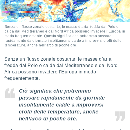
 profili
lezione
cità
izzata,
fili per
Senza un flusso zonale costante, le masse d’aria fredda dal Polo o
calda dal Mediterraneo e dal Nord Africa possono invadere l’Europa in
izzazione
modo frequentemente. Questo significa che potremmo passare
rapidamente da giornate insolitamente calde a improvvisi crolli delle
nuti,
temperature, anche nell’arco di poche ore.
 profili
lezione
uti
Senza un flusso zonale costante, le masse d’aria
zzati,
fredda dal Polo o calda dal Mediterraneo e dal Nord
 le
Africa possono invadere l’Europa in modo
ni degli
frequentemente.
 misurare
zioni dei
Ciò significa che potremmo
,
ere il
passare rapidamente da giornate
insolitamente calde a improvvisi
so
crolli delle temperature, anche
he o la
nell’arco di poche ore.
ione di
enienti
diverse,