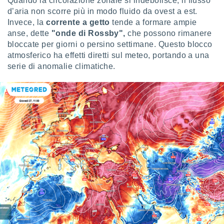
Quando la circolazione zonale si indebolisce, il flusso
ioni
" o
d’aria non scorre più in modo fluido da ovest a est.
tra
Invece, la
corrente a getto
tende a formare ampie
sui cookie
anse, dette
"onde di Rossby",
che possono rimanere
o sito
bloccate per giorni o persino settimane. Questo blocco
atmosferico ha effetti diretti sul meteo, portando a una
nostri
serie di anomalie climatiche.
mo il
te
ento dei
re
ioni su
vo e/o
i,
 dati
er la
 della
à, creare
r la
à
izzata,