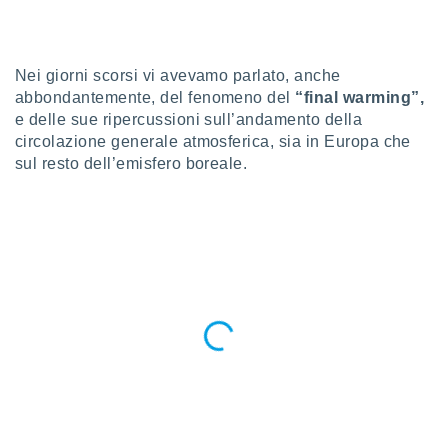
a", è
al sito
ettando
Nei giorni scorsi vi avevamo parlato, anche
zione di
abbondantemente, del fenomeno del
“final warming”,
okie,
e delle sue ripercussioni sull’andamento della
dei nostri
che ci
circolazione generale atmosferica, sia in Europa che
no di
sul resto dell’emisfero boreale.
 e
e il
amento
 Web,
i
re un
pecifico
arti la
à o
i
zzati
 di esso.
sultare
oni nella