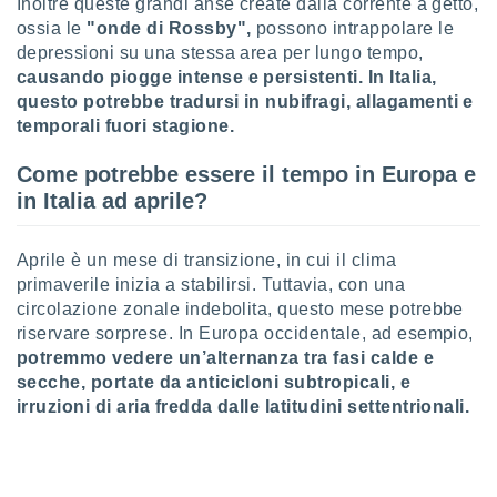
Inoltre queste grandi anse create dalla corrente a getto,
re e
ossia le
"onde di Rossby",
possono intrappolare le
e i
depressioni su una stessa area per lungo tempo,
tilizzare
causando piogge intense e persistenti. In Italia,
ati per la
questo potrebbe tradursi in nubifragi, allagamenti e
e dei
.
temporali fuori stagione.
Come potrebbe essere il tempo in Europa e
izzazione
in Italia ad aprile?
azione
o la
Aprile è un mese di transizione, in cui il clima
e del
primaverile inizia a stabilirsi. Tuttavia, con una
vo,
à e
circolazione zonale indebolita, questo mese potrebbe
i
riservare sorprese. In Europa occidentale, ad esempio,
zzati,
potremmo vedere un’alternanza tra fasi calde e
one delle
secche, portate da anticicloni subtropicali, e
ni dei
irruzioni di aria fredda dalle latitudini settentrionali.
 e degli
 ricerche
ico,
di