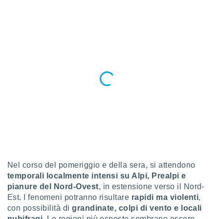
i nostri
artner
Nel corso del pomeriggio e della sera, si attendono
temporali localmente intensi su Alpi, Prealpi e
pianure del Nord-Ovest
, in estensione verso il Nord-
Est. I fenomeni potranno risultare
rapidi ma violenti
,
con possibilità di
grandinate, colpi di vento e locali
nubifragi
. Le regioni più esposte sembrano essere