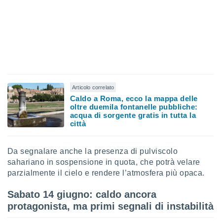
 e
ati
 quali la
a su
ito web,
IP e
tori di
Alcuni
ro
Articolo correlato
 tuoi dati
Caldo a Roma, ecco la mappa delle
 sulla
oltre duemila fontanelle pubbliche:
un
acqua di sorgente gratis in tutta la
città
e
, al quale
rti. Per
Da segnalare anche la presenza di pulviscolo
puoi
il tuo
sahariano in sospensione in quota, che potrà velare
o o
parzialmente il cielo e rendere l’atmosfera più opaca.
l
nto dei
Sabato 14 giugno: caldo ancora
ualsiasi
protagonista, ma primi segnali di instabilità
 facendo