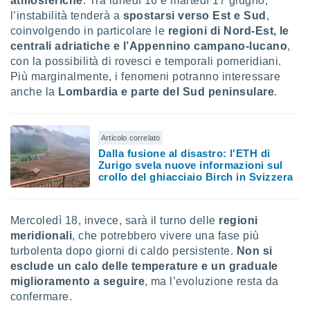
atmosferiche
. Tra lunedì 16 e martedì 17 giugno,
l’instabilità tenderà a
spostarsi verso Est e Sud
,
coinvolgendo in particolare le
regioni di Nord-Est, le
centrali adriatiche e l’Appennino campano-lucano
,
con la possibilità di rovesci e temporali pomeridiani.
Più marginalmente, i fenomeni potranno interessare
anche la
Lombardia e parte del Sud peninsulare
.
Articolo correlato
Dalla fusione al disastro: l'ETH di
Zurigo svela nuove informazioni sul
crollo del ghiacciaio Birch in Svizzera
Mercoledì 18, invece, sarà il turno delle
regioni
meridionali
, che potrebbero vivere una fase più
turbolenta dopo giorni di caldo persistente.
Non si
esclude un calo delle temperature e un graduale
miglioramento a seguire
, ma l’evoluzione resta da
confermare.