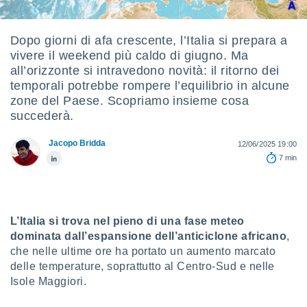
e
amente
Dopo giorni di afa crescente, l’Italia si prepara a
vivere il weekend più caldo di giugno. Ma
cità
all’orizzonte si intravedono novità: il ritorno dei
izzata,
temporali potrebbe rompere l’equilibrio in alcune
ACCETTA
ulle
zone del Paese. Scopriamo insieme cosa
E
ioni
succederà.
CONTINUA
tramite
Jacopo Bridda
12/06/2025 19:00
e simili,
IMPOSTAZIONI
7 min
nte di
e la
tività per
re a
ontenuti
L’Italia si trova nel pieno di una fase meteo
ti
dominata dall’espansione dell’anticiclone africano
,
 di
che nelle ultime ore ha portato un aumento marcato
senza
sto.
delle temperature, soprattutto al Centro-Sud e nelle
Isole Maggiori.
clic sul
 "Accetta