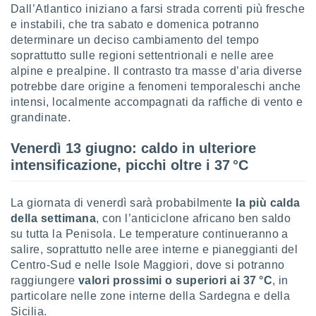
Dall’Atlantico iniziano a farsi strada correnti più fresche
sui cookie
e instabili, che tra sabato e domenica potranno
e il tuo
determinare un deciso cambiamento del tempo
 in
soprattutto sulle regioni settentrionali e nelle aree
alpine e prealpine. Il contrasto tra masse d’aria diverse
o
potrebbe dare origine a fenomeni temporaleschi anche
 il
intensi, localmente accompagnati da raffiche di vento e
grandinate.
azioni
kie
re
Venerdì 13 giugno: caldo in ulteriore
le a piè
intensificazione, picchi oltre i 37 °C
 del
to web.
La giornata di venerdì sarà probabilmente
la più calda
della settimana
, con l’anticiclone africano ben saldo
ATIVA,
su tutta la Penisola. Le temperature continueranno a
salire, soprattutto nelle aree interne e pianeggianti del
e
Centro-Sud e nelle Isole Maggiori, dove si potranno
gie
i cookie
raggiungere
valori prossimi o superiori ai 37 °C
, in
particolare nelle zone interne della Sardegna e della
ccetti
Sicilia.
zione dei