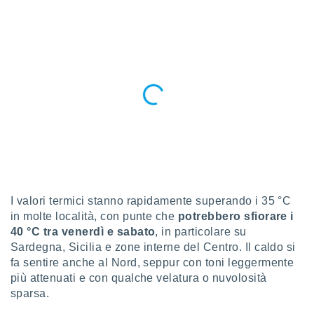
a", è
al sito
ettando
zione di
okie,
dei nostri
che ci
no di
 e
e il
amento
 Web,
i
re un
I valori termici stanno rapidamente superando i 35 °C
pecifico
in molte località, con punte che
potrebbero sfiorare i
arti la
à o
40 °C tra venerdì e sabato
, in particolare su
i
Sardegna, Sicilia e zone interne del Centro. Il caldo si
zzati
fa sentire anche al Nord, seppur con toni leggermente
 di esso.
più attenuati e con qualche velatura o nuvolosità
sultare
sparsa.
oni nella