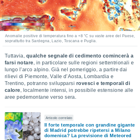
 profili
lezione
cità
izzata,
fili per
Anomalie positive di temperatura fino a +8 °C su vaste aree del Paese,
izzazione
soprattutto tra Sardegna, Lazio, Toscana e Puglia.
nuti,
 profili
Tuttavia,
qualche segnale di cedimento comincerà a
lezione
uti
farsi notare
, in particolare sulle regioni settentrionali e
zzati,
lungo l’arco alpino. Già nel pomeriggio, a partire dai
 le
rilievi di Piemonte, Valle d’Aosta, Lombardia e
ni degli
Trentino, potranno svilupparsi
rovesci e temporali di
 misurare
calore
, localmente intensi, in possibile estensione alle
zioni dei
aree pedemontane verso sera.
,
ere il
so
Articolo correlato
he o la
Il forte temporale con grandine gigante
ione di
di Madrid potrebbe ripetersi a Milano
enienti
domenica? La previsione di Meteored
diverse,