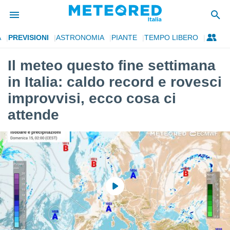
A
PREVISIONI
ASTRONOMIA
PIANTE
TEMPO LIBERO
tiva
rivacy
Il meteo questo fine settimana
ti di
in Italia: caldo record e rovesci
net
net)
improvvisi, ecco cosa ci
i
attende
 da
nisti per
 che le
ioni
iano di
È
 a
ito Web
do le
opzioni:
 i