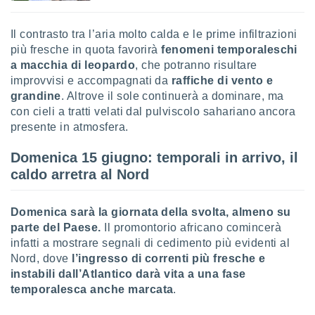
re e
e i
Il contrasto tra l’aria molto calda e le prime infiltrazioni
tilizzare
più fresche in quota favorirà
fenomeni te
mporaleschi
ati per la
a macchia di leopardo
, che potranno risultare
e dei
.
improvvisi e accompagnati da
raffiche di vento e
grandine
. Altrove il sole continuerà a dominare, ma
con cieli a tratti velati dal pulviscolo sahariano ancora
izzazione
presente in atmosfera.
azione
o la
Domenica 15 giugno: temporali in arrivo, il
e del
caldo arretra al Nord
vo,
à e
i
Domenica sarà la giornata della svolta, almeno su
zzati,
parte del Paese.
Il promontorio africano comincerà
one delle
infatti a mostrare segnali di cedimento più evidenti al
ni dei
Nord, dove
l’ingresso di correnti più fresche e
 e degli
instabili dall’Atlantico darà vita a una fase
 ricerche
ico,
temporalesca anche marcata
.
di