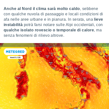
puoi
re ad
Anche al Nord il clima sarà molto caldo
, sebbene
 al
con qualche nuvola di passaggio e locali condizioni di
ito web
afa nelle aree urbane e in pianura. In serata, una
lieve
et. In
instabilità
potrà farsi notare sulle Alpi occidentali, con
aso ti
qualche isolato rovescio o temporale di calore
, ma
mo che
senza fenomeni di rilievo altrove.
installati
okie
i per
 la
one nel
 non
utilizzati
er
e il
amento o
rare
à o
i
zzati,
 potrai
are