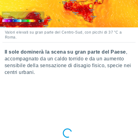
ioni
e
à non
izzata.
utare
zione dei
Valori elevati su gran parte del Centro-Sud, con picchi di 37 °C a
Roma.
 al
ito Web
Il sole dominerà la scena su gran parte del Paese
,
questo
accompagnato da un caldo torrido e da un aumento
ento
 il
sensibile della sensazione di disagio fisico, specie nei
centri urbani.
o
, noi e i
rtner
mo
tori
o
e simili
viare,