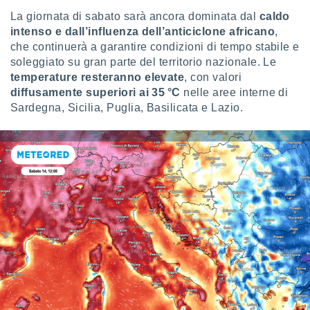
ioni
" o
La giornata di sabato sarà ancora dominata dal
caldo
tra
intenso e dall’influenza dell’anticiclone africano
,
sui cookie
che continuerà a garantire condizioni di tempo stabile e
o sito
soleggiato su gran parte del territorio nazionale. Le
temperature resteranno elevate
, con valori
nostri
diffusamente superiori ai 35 °C
nelle aree interne di
Sardegna, Sicilia, Puglia, Basilicata e Lazio.
mo il
te
ento dei
re
ioni su
vo e/o
i,
 dati
er la
 della
à, creare
r la
à
izzata,