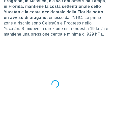
Progreso, in Messico, e a 880 chilometri da Tampa,
 e
ati
in Florida, mantiene la costa settentrionale dello
 quali la
Yucatan e la costa occidentale della Florida sotto
a su
un avviso di uragano
, emesso dall'NHC. Le prime
ito web,
zone a rischio sono Celestún e Progreso nello
IP e
Yucatán. Si muove in direzione est-nordest a 19 km/h e
tori di
mantiene una pressione centrale minima di 929 hPa.
Alcuni
ro
 tuoi dati
 sulla
un
e
, al quale
rti. Per
puoi
il tuo
o o
l
nto dei
ualsiasi
 facendo