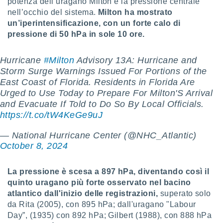
potenza dell’uragano Milton è la pressione centrale
nell’occhio del sistema.
Milton ha mostrato
un’iperintensificazione, con un forte calo di
pressione di 50 hPa in sole 10 ore.
Hurricane
#Milton
Advisory 13A: Hurricane and
Storm Surge Warnings Issued For Portions of the
East Coast of Florida. Residents in Florida Are
Urged to Use Today to Prepare For Milton'S Arrival
and Evacuate If Told to Do So By Local Officials.
https://t.co/tW4KeGe9uJ
— National Hurricane Center (@NHC_Atlantic)
October 8, 2024
La pressione è scesa a 897 hPa, diventando così il
quinto uragano più forte osservato nel bacino
atlantico dall'inizio delle registrazioni,
superato solo
da Rita (2005), con 895 hPa; dall'uragano "Labour
Day”, (1935) con 892 hPa; Gilbert (1988), con 888 hPa