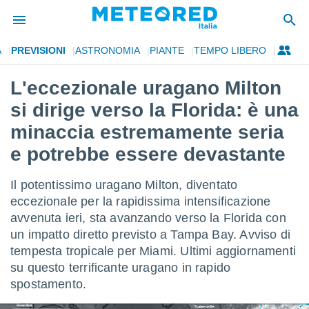
A
PREVISIONI
ASTRONOMIA
PIANTE
TEMPO LIBERO
tiva
rivacy
L'eccezionale uragano Milton
ti di
si dirige verso la Florida: è una
net
net)
minaccia estremamente seria
i
e potrebbe essere devastante
 da
nisti per
 che le
Il potentissimo uragano Milton, diventato
ioni
eccezionale per la rapidissima intensificazione
iano di
È
avvenuta ieri, sta avanzando verso la Florida con
un impatto diretto previsto a Tampa Bay. Avviso di
 a
tempesta tropicale per Miami. Ultimi aggiornamenti
ito Web
su questo terrificante uragano in rapido
do le
opzioni:
spostamento.
 i