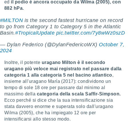
ed
il podio è ancora occupato da Wilma (2005), con
882 hPa.
#MILTON
is the second fastest hurricane on record
to go from Category 1 to Category 5 in the Atlantic
Basin.
#TropicalUpdate
pic.twitter.com/7y8wWz0szD
— Dylan Federico (@DylanFedericoWX)
October 7,
2024
Inoltre, il potente
uragano Milton è il secondo
uragano più veloce mai registrato nel passare dalla
categoria 1 alla categoria 5 nel bacino atlantico
,
insieme all'uragano María (2017): condividono un
tempo di sole 18 ore per passare dal minimo al
massimo della
categoria della scala Saffir-Simpson.
Ecco perché si dice che la sua intensificazione sia
stata davvero enorme e superata solo dall'uragano
Wilma (2005), che ha impiegato 12 ore per
intensificarsi allo stesso modo.