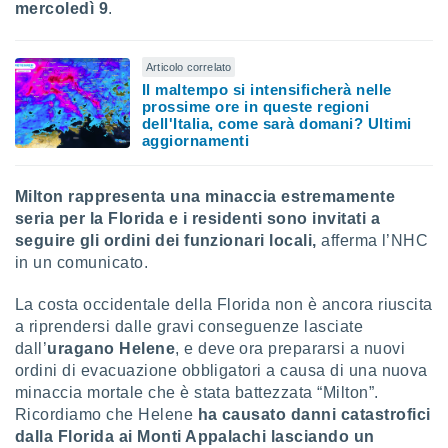
mercoledì 9
.
puoi
re ad
 al
Articolo correlato
ito web
Il maltempo si intensificherà nelle
et. In
prossime ore in queste regioni
aso ti
dell'Italia, come sarà domani? Ultimi
mo che
aggiornamenti
installati
okie
i per
Milton rappresenta una minaccia estremamente
 la
seria per la Florida e i residenti sono invitati a
one nel
seguire gli ordini dei funzionari locali,
afferma l’NHC
 non
utilizzati
in un comunicato.
er
e il
La costa occidentale della Florida non è ancora riuscita
amento o
a riprendersi dalle gravi conseguenze lasciate
rare
dall’
uragano Helene
, e deve ora prepararsi a nuovi
à o
ordini di evacuazione obbligatori a causa di una nuova
i
minaccia mortale che è stata battezzata “Milton”.
zzati,
 potrai
Ricordiamo che Helene
ha causato danni catastrofici
are
dalla Florida ai Monti Appalachi lasciando un