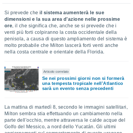
 profili
lezione
Si prevede che
il sistema aumenterà le sue
cità
dimensioni e la sua area d'azione nelle prossime
izzata,
fili per
ore
, il che significa che, anche se si prevede che i
venti più forti colpiranno la costa occidentale della
izzazione
penisola, a causa di questo ampliamento del sistema è
nuti,
molto probabile che Milton lascerà forti venti anche
 profili
nella costa centrale e orientale della Florida.
lezione
uti
zzati,
 le
Articolo correlato
ni degli
Se nei prossimi giorni non si formerà
 misurare
una tempesta tropicale nell’Atlantico
zioni dei
sarà un evento senza precedenti
,
ere il
La mattina di martedì 8, secondo le immagini satellitari,
so
Milton sembra stia effettuando un cambiamento nella
he o la
parte dell'occhio, mentre attraversa le calde acque del
ione di
Golfo del Messico, a nord dello Yucatán. Gli ultimi
enienti
diverse,