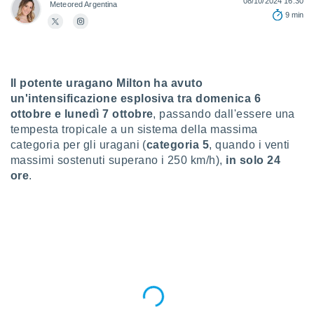
08/10/2024 16:30
a", è
Meteored Argentina
9 min
al sito
ettando
zione di
okie,
Il potente uragano Milton ha avuto
dei nostri
che ci
un'intensificazione esplosiva tra domenica 6
no di
ottobre e lunedì 7 ottobre
, passando dall'essere una
 e
tempesta tropicale a un sistema della massima
e il
categoria per gli uragani (
categoria 5
, quando i venti
amento
massimi sostenuti superano i 250 km/h),
in solo 24
 Web,
ore
.
i
re un
pecifico
arti la
à o
i
zzati
 di esso.
sultare
oni nella