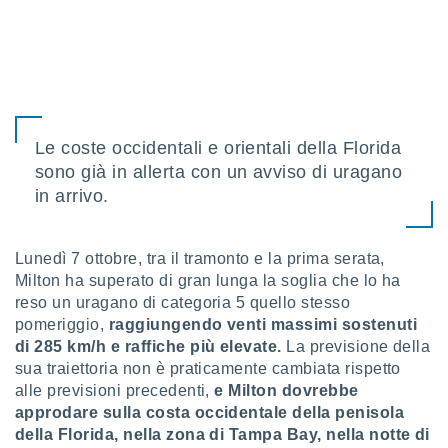
sui cookie
e il tuo
 in
o
 il
Le coste occidentali e orientali della Florida
azioni
sono già in allerta con un avviso di uragano
kie
in arrivo.
re
le a piè
 del
Lunedì 7 ottobre, tra il tramonto e la prima serata,
to web.
Milton ha superato di gran lunga la soglia che lo ha
reso un uragano di categoria 5 quello stesso
ATIVA,
pomeriggio,
raggiungendo venti massimi sostenuti
di 285 km/h e raffiche più elevate.
La previsione della
e
sua traiettoria non è praticamente cambiata rispetto
gie
alle previsioni precedenti,
e Milton dovrebbe
i cookie
approdare sulla costa occidentale della penisola
ccetti
della Florida, nella zona di Tampa Bay, nella notte di
zione dei