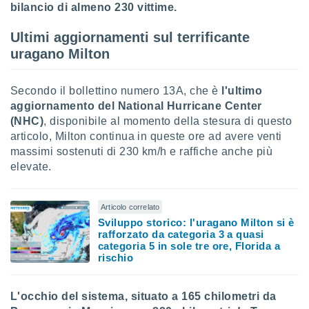
ioni
bilancio di almeno 230 vittime.
e
à non
Ultimi aggiornamenti sul terrificante
izzata.
uragano Milton
utare
zione dei
Secondo il bollettino numero 13A, che è
l'ultimo
 al
aggiornamento del National Hurricane Center
ito Web
questo
(NHC)
, disponibile al momento della stesura di questo
ento
articolo, Milton continua in queste ore ad avere venti
 il
massimi sostenuti di 230 km/h e raffiche anche più
elevate.
o
, noi e i
Articolo correlato
rtner
Sviluppo storico: l'uragano Milton si è
mo
rafforzato da categoria 3 a quasi
categoria 5 in sole tre ore, Florida a
rischio
tori
o
e simili
L'occhio del sistema, situato a 165 chilometri da
viare,