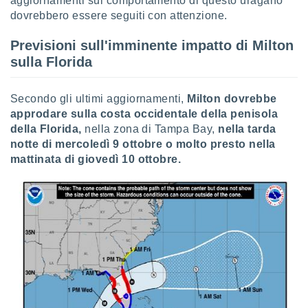
aggiornamenti sul comportamento di questo uragano
re e
dovrebbero essere seguiti con attenzione.
e i
tilizzare
Previsioni sull'imminente impatto di Milton
ati per la
sulla Florida
e dei
.
Secondo gli ultimi aggiornamenti,
Milton dovrebbe
izzazione
approdare sulla costa occidentale della penisola
della Florida,
nella zona di Tampa Bay,
nella tarda
azione
notte di mercoledì 9 ottobre o molto presto nella
o la
mattinata di giovedì 10 ottobre.
e del
vo,
à e
i
zzati,
one delle
ni dei
 e degli
 ricerche
ico,
di