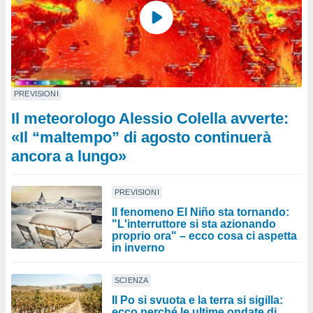
PREVISIONI
Il meteorologo Alessio Colella avverte:
«Il “maltempo” di agosto continuerà
ancora a lungo»
PREVISIONI
Il fenomeno El Niño sta tornando:
"L'interruttore si sta azionando
proprio ora" – ecco cosa ci aspetta
in inverno
SCIENZA
Il Po si svuota e la terra si sigilla:
ecco perché le ultime ondate di