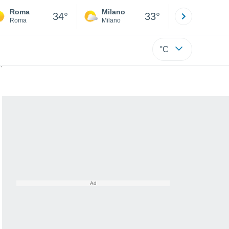
Roma
Milano
Bergamo
34°
33°
Roma
Milano
Bergamo
°C
erature oltre i +30°C?