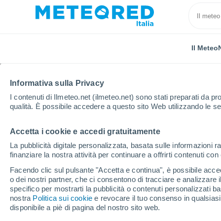
Il Meteo
TUTTE
ATTUALITÀ
SCIENZA
PREVISIONI
ASTRON
Informativa sulla Privacy
I contenuti di Ilmeteo.net (ilmeteo.net) sono stati preparati da pro
qualità. È possibile accedere a questo sito Web utilizzando le se
Accetta i cookie e accedi gratuitamente
La pubblicità digitale personalizzata, basata sulle informazioni ra
finanziare la nostra attività per continuare a offrirti contenuti co
Home
Notizie
Previsioni
Meteo, Festa della Rep
Facendo clic sul pulsante "Accetta e continua", è possibile accede
o dei nostri partner, che ci consentono di tracciare e analizzare
specifico per mostrarti la pubblicità o contenuti personalizzati b
Meteo, Festa della Re
nostra
Politica sui cookie
e revocare il tuo consenso in qualsia
disponibile a piè di pagina del nostro sito web.
maltempo il 2 giugno, 