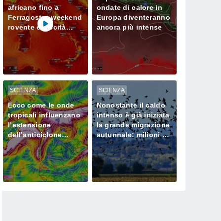
africano fino a
ondate di calore in
Ferragosto: weekend
Europa diventeranno
rovente e siccità
ancora più intense
sempre più seria al
Nord
SCIENZA
SCIENZA
Ecco come le onde
Nonostante il caldo
tropicali influenzano
intenso è già iniziata
l’estensione
la grande migrazione
dell’anticiclone
autunnale: milioni di
africano in Europa
uccelli verso l’Africa