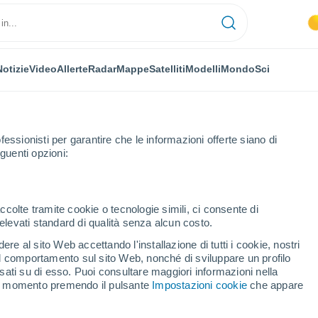
Notizie
Video
Allerte
Radar
Mappe
Satelliti
Modelli
Mondo
Sci
OMIA
PIANTE
TEMPO LIBERO
fessionisti per garantire che le informazioni offerte siano di
guenti opzioni:
ccolte tramite cookie o tecnologie simili, ci consente di
n elevati standard di qualità senza alcun costo.
ubblica: dove avremo maltempo il 2 giugno, e dove farà caldo con temp
re al sito Web accettando l'installazione di tutti i cookie, nostri
 il comportamento sul sito Web, nonché di sviluppare un profilo
asati su di esso. Puoi consultare maggiori informazioni nella
pubblica: dove avremo
si momento premendo il pulsante
Impostazioni cookie
che appare
e dove farà caldo con