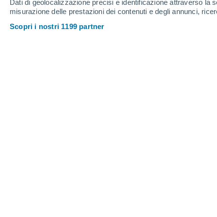
Dati di geolocalizzazione precisi e identificazione attraverso la s
misurazione delle prestazioni dei contenuti e degli annunci, ricer
Scopri i nostri 1199 partner
Fase di transizione tra perturb
nostro territorio e l'anticiclo
Mediterraneo. Previsti ancora 
temperature in generale progre
meteo aggiornate
Costanza Bartucca
28/05/2025 
Ben evidenti dalle
immagini satellitari
l’Italia, uno ad est, l’altro a nord, centr
pressione. Più a sud-ovest l’ampio sp
all’anticiclone che cerca di prendere 