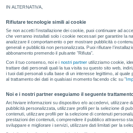
temperature oltre i +3
IN ALTERNATIVA,
Rifiutare tecnologie simili ai cookie
Se non accetti l'installazione dei cookie, puoi continuare ad acc
che verranno installati solo i cookie necessari per garantire la n
analizzare il comportamento o per mostrare pubblicità o contenut
generali e pubblicità non personalizzata. Puoi rifiutare l'install
abbonamento premendo il pulsante "Rifiuta".
Con il tuo consenso, noi e i
nostri partner
utilizziamo cookie, iden
trattare dati personali quali la tua visita su questo sito web, indiri
i tuoi dati personali sulla base di un interesse legittimo, al quale
al trattamento dei dati in qualsiasi momento facendo clic su "
Imp
Noi e i nostri partner eseguiamo il seguente trattamento
Archiviare informazioni su dispositivo e/o accedervi, utilizzare dati
pubblicità personalizzata, utilizzare profili per la selezione di pu
contenuti, utilizzare profili per la selezione di contenuti personal
prestazioni dei contenuti, comprendere il pubblico attraverso stat
sviluppare e migliorare i servizi, utilizzare dati limitati per la sel