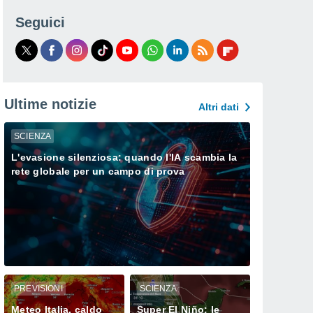
Seguici
Ultime notizie
Altri dati
SCIENZA
L'evasione silenziosa: quando l'IA scambia la
rete globale per un campo di prova
PREVISIONI
SCIENZA
Meteo Italia, caldo
Super El Niño: le