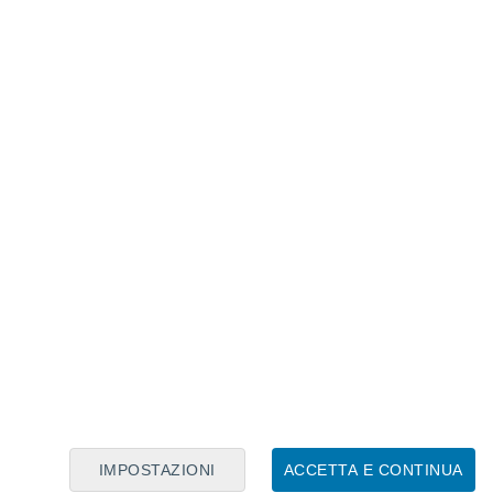
 temporali dal Nord-Est si muoveranno
apprima
Marche
, poi
Abruzzo
,
Molise
e
silicata
e
Puglia
, per arrivare in tarda
 e centrale ed esaurirsi qui nuovamente
 del territorio, con ancora una ventilazione
ole Maggiori.
correlato
IMPOSTAZIONI
ACCETTA E CONTINUA
do straordinario in Spagna e Portogallo