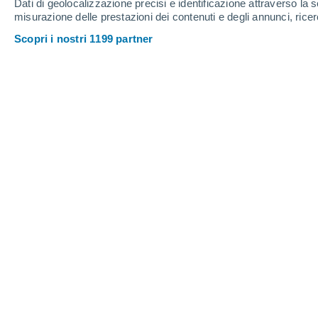
Dati di geolocalizzazione precisi e identificazione attraverso la s
misurazione delle prestazioni dei contenuti e degli annunci, ricer
Scopri i nostri 1199 partner
Mentre al centro-sud le condizi
stampo prettamente estivo, al 
rovesci e temporali che interess
e prealpini.
Margherita Erriu
Il primo giugno siamo
ufficialmente e
possiamo senza dubbio affermare che su
notando decisamente. Infatti
l’arrivo 
dal nord Africa
non solo sta portando 
ma anche temperature piuttosto elevat