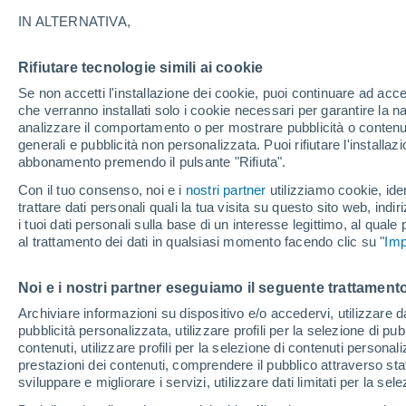
giorni più difficili
IN ALTERNATIVA,
Rifiutare tecnologie simili ai cookie
Se non accetti l'installazione dei cookie, puoi continuare ad acc
che verranno installati solo i cookie necessari per garantire la n
analizzare il comportamento o per mostrare pubblicità o contenut
generali e pubblicità non personalizzata. Puoi rifiutare l'install
abbonamento premendo il pulsante "Rifiuta".
Con il tuo consenso, noi e i
nostri partner
utilizziamo cookie, iden
trattare dati personali quali la tua visita su questo sito web, indiri
i tuoi dati personali sulla base di un interesse legittimo, al quale
al trattamento dei dati in qualsiasi momento facendo clic su "
Imp
Noi e i nostri partner eseguiamo il seguente trattamento
Archiviare informazioni su dispositivo e/o accedervi, utilizzare dati
pubblicità personalizzata, utilizzare profili per la selezione di pu
contenuti, utilizzare profili per la selezione di contenuti personal
prestazioni dei contenuti, comprendere il pubblico attraverso stat
sviluppare e migliorare i servizi, utilizzare dati limitati per la sel