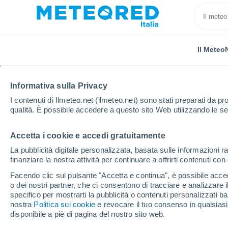
Il Meteo
TUTTE
ATTUALITÀ
SCIENZA
PREVISIONI
ASTRON
Informativa sulla Privacy
I contenuti di Ilmeteo.net (ilmeteo.net) sono stati preparati da pro
qualità. È possibile accedere a questo sito Web utilizzando le se
Accetta i cookie e accedi gratuitamente
La pubblicità digitale personalizzata, basata sulle informazioni ra
finanziare la nostra attività per continuare a offrirti contenuti co
Home
Notizie
Previsioni
Queste zone dell’Italia 
Facendo clic sul pulsante "Accetta e continua", è possibile accede
o dei nostri partner, che ci consentono di tracciare e analizzare
specifico per mostrarti la pubblicità o contenuti personalizzati b
Queste zone dell’Italia
nostra
Politica sui cookie
e revocare il tuo consenso in qualsia
disponibile a piè di pagina del nostro sito web.
piovose d’Europa ques