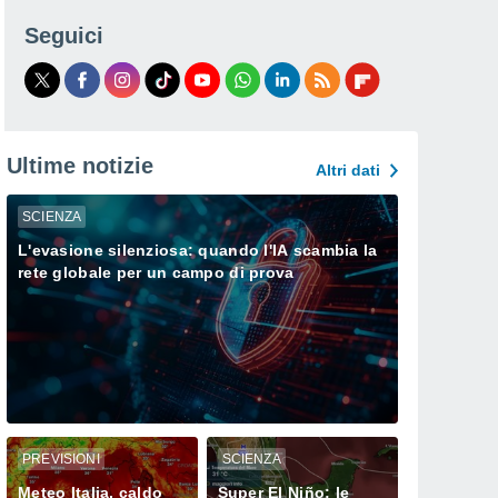
Seguici
Ultime notizie
Altri dati
SCIENZA
L'evasione silenziosa: quando l'IA scambia la
rete globale per un campo di prova
PREVISIONI
SCIENZA
Meteo Italia, caldo
Super El Niño: le