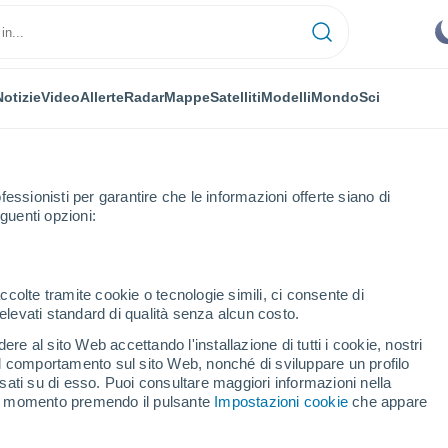
Notizie
Video
Allerte
Radar
Mappe
Satelliti
Modelli
Mondo
Sci
OMIA
PIANTE
TEMPO LIBERO
fessionisti per garantire che le informazioni offerte siano di
guenti opzioni:
ccolte tramite cookie o tecnologie simili, ci consente di
n elevati standard di qualità senza alcun costo.
saranno tra le più piovose d’Europa questa settimana: ecco i giorni più dif
re al sito Web accettando l'installazione di tutti i cookie, nostri
 il comportamento sul sito Web, nonché di sviluppare un profilo
asati su di esso. Puoi consultare maggiori informazioni nella
 saranno tra le più
si momento premendo il pulsante
Impostazioni cookie
che appare
ta settimana: ecco i