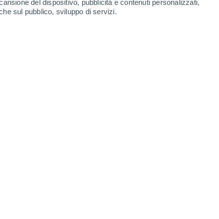
cansione del dispositivo, pubblicità e contenuti personalizzati,
che sul pubblico, sviluppo di servizi.
oni meteorologiche risultano di
nord insiste il maltempo, con
eranno soprattutto i settori alpini
03/06/2025 10:06
5 min
ntrati nell’estate meteorologica
e
lle regioni centro-meridionali lo si sta
del campo di alta pressione proveniente
condizioni di spiccata stabilità atmosferica
e.