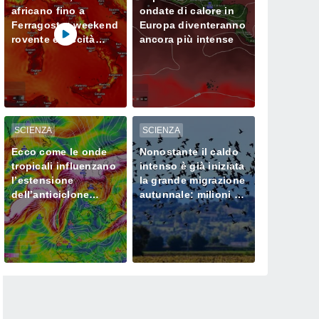
africano fino a
ondate di calore in
Ferragosto: weekend
Europa diventeranno
rovente e siccità
ancora più intense
sempre più seria al
Nord
SCIENZA
SCIENZA
Ecco come le onde
Nonostante il caldo
tropicali influenzano
intenso è già iniziata
l’estensione
la grande migrazione
dell’anticiclone
autunnale: milioni di
africano in Europa
uccelli verso l’Africa