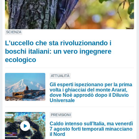
SCIENZA
L’uccello che sta rivoluzionando i
boschi italiani: un vero ingegnere
ecologico
ATTUALITÀ
Gli esperti ispezionano per la prima
volta i ghiacciai del monte Ararat,
dove Noè approdò dopo il Diluvio
Universale
PREVISIONI
Caldo intenso sull’Italia, ma venerdì
7 agosto forti temporali minacciano
il Nord