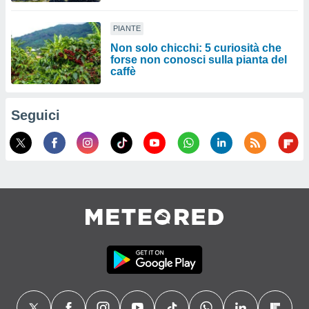
PIANTE
Non solo chicchi: 5 curiosità che
forse non conosci sulla pianta del
caffè
Seguici