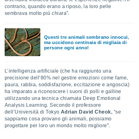
 profili
contrario, quando erano a riposo, la loro pelle
lezione
sembrava molto più chiara”.
cità
izzata,
fili per
Questi tre animali sembrano innocui,
izzazione
ma uccidono centinaia di migliaia di
nuti,
persone ogni anno!
 profili
lezione
uti
zzati,
L’intelligenza artificiale (che ha raggiunto una
 le
precisione dell’80% nel gestire emozioni come fame,
ni degli
paura, rabbia, soddisfazione, eccitazione e angoscia)
 misurare
ha imparato a riconoscere i suoni di polli e galline
zioni dei
,
utilizzando una tecnica chiamata Deep Emotional
ere il
Analysis Learning. Secondo il professore
dell’Università di Tokyo
Adrian David Cheok,
“se
so
sappiamo cosa provano gli animali, possiamo
he o la
progettare per loro un mondo molto migliore”.
ione di
enienti
diverse,