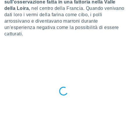
ioni
sull'osservazione fatta in una fattoria nella Valle
e
della Loira,
nel centro della Francia. Quando venivano
à non
dati loro i vermi della farina come cibo, i polli
izzata.
arrossivano e diventavano marroni durante
utare
un'esperienza negativa come la possibilità di essere
zione dei
catturati.
 al
ito Web
questo
ento
 il
o
, noi e i
rtner
mo
tori
o
e simili
viare,