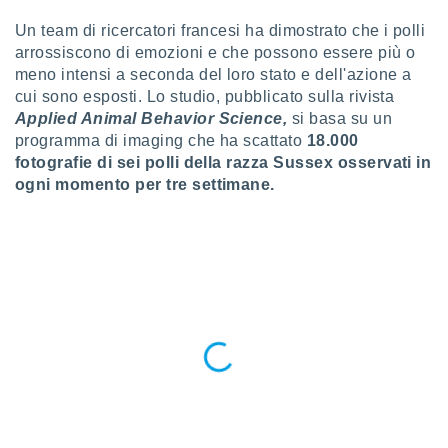
a", è
Un team di ricercatori francesi ha dimostrato che i polli
al sito
arrossiscono di emozioni e che possono essere più o
ettando
meno intensi a seconda del loro stato e dell'azione a
zione di
cui sono esposti. Lo studio, pubblicato sulla rivista
okie,
Applied Animal Behavior Science,
si basa su un
dei nostri
che ci
programma di imaging che ha scattato
18.000
no di
fotografie di sei polli della razza Sussex osservati in
 e
ogni momento per tre settimane.
e il
amento
 Web,
i
re un
pecifico
arti la
à o
i
zzati
 di esso.
sultare
oni nella