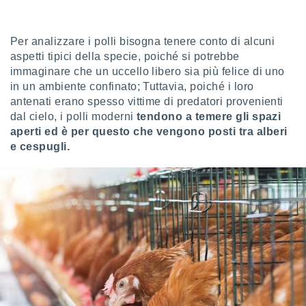
sui cookie
e il tuo
Per analizzare i polli bisogna tenere conto di alcuni
 in
aspetti tipici della specie, poiché si potrebbe
immaginare che un uccello libero sia più felice di uno
o
in un ambiente confinato; Tuttavia, poiché i loro
 il
antenati erano spesso vittime di predatori provenienti
azioni
dal cielo, i polli moderni
tendono a temere gli spazi
kie
aperti ed è per questo che vengono posti tra alberi
re
e cespugli.
le a piè
 del
to web.
ATIVA,
e
gie
i cookie
ccetti
zione dei