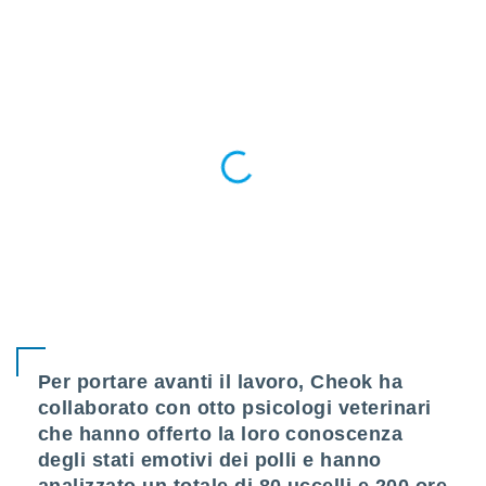
re e
e i
tilizzare
ati per la
e dei
.
izzazione
azione
o la
e del
vo,
à e
i
zzati,
one delle
Per portare avanti il
lavoro, Cheok ha
ni dei
 e degli
collaborato con otto psicologi veterinari
 ricerche
che hanno offerto la loro conoscenza
ico,
degli stati emotivi dei polli e hanno
di