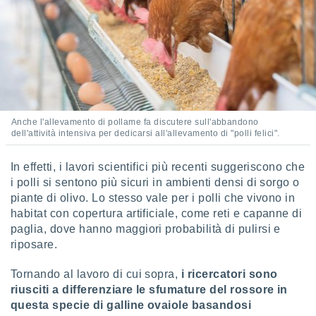
puoi
re ad
 al
ito web
et. In
aso ti
mo che
installati
okie
Anche l'allevamento di pollame fa discutere sull'abbandono
i per
dell'attività intensiva per dedicarsi all'allevamento di "polli felici".
 la
one nel
In effetti, i lavori scientifici più recenti suggeriscono che
 non
i polli si sentono più sicuri in ambienti densi di sorgo o
utilizzati
er
piante di olivo. Lo stesso vale per i polli che vivono in
e il
habitat con copertura artificiale, come reti e capanne di
amento o
paglia, dove hanno maggiori probabilità di pulirsi e
rare
riposare.
à o
i
Tornando al lavoro di cui sopra,
i ricercatori sono
zzati,
riusciti a differenziare le sfumature del rossore in
 potrai
are
questa specie di galline ovaiole basandosi