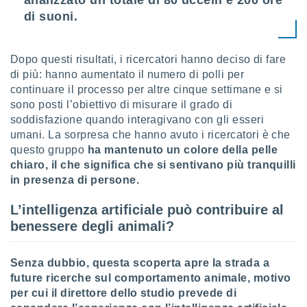
analizzato un totale di 80 uccelli e 200 ore
di suoni.
i nostri
artner
Dopo questi risultati, i ricercatori hanno deciso di fare
di più: hanno aumentato il numero di polli per
continuare il processo per altre cinque settimane e si
sono posti l’obiettivo di misurare il grado di
soddisfazione quando interagivano con gli esseri
umani. La sorpresa che hanno avuto i ricercatori è che
questo gruppo
ha mantenuto un colore della pelle
chiaro, il che significa che si sentivano più tranquilli
in presenza di persone.
L’intelligenza artificiale può contribuire al
benessere degli animali?
Senza dubbio, questa scoperta apre la strada a
future ricerche sul comportamento animale, motivo
per cui il direttore dello studio prevede di