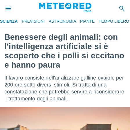
SCIENZA
PREVISIONI
ASTRONOMIA
PIANTE
TEMPO LIBERO
tiva
rivacy
Benessere degli animali: con
ti di
l'intelligenza artificiale si è
net
net)
scoperto che i polli si eccitano
i
e hanno paura
 da
nisti per
 che le
Il lavoro consiste nell'analizzare galline ovaiole per
ioni
200 ore sotto diversi stimoli. Si tratta di una
iano di
È
constatazione che potrebbe servire a riconsiderare
il trattamento degli animali.
 a
ito Web
do le
opzioni:
 i