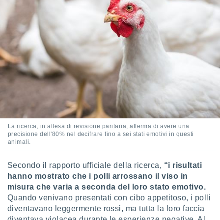
ioni
" o
tra
sui cookie
o sito
nostri
mo il
te
ento dei
re
La ricerca, in attesa di revisione paritaria, afferma di avere una
ioni su
precisione dell'80% nel decifrare fino a sei stati emotivi in questi
vo e/o
animali.
i,
 dati
Secondo il rapporto ufficiale della ricerca,
“i risultati
er la
hanno mostrato che i polli arrossano il viso in
 della
misura che varia a seconda del loro stato emotivo.
à, creare
r la
Quando venivano presentati con cibo appetitoso, i polli
à
diventavano leggermente rossi, ma tutta la loro faccia
izzata,
diventava violacea durante le esperienze negative. Al