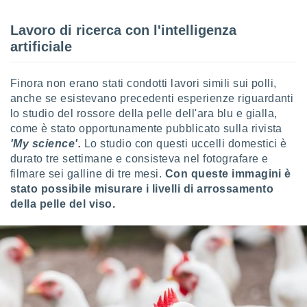
 e
ati
Lavoro di ricerca con l'intelligenza
 quali la
a su
artificiale
ito web,
IP e
tori di
Finora non erano stati condotti lavori simili sui polli,
Alcuni
anche se esistevano precedenti esperienze riguardanti
lo studio del rossore della pelle dell'ara blu e gialla,
ro
come è stato opportunamente pubblicato sulla rivista
 tuoi dati
'My science'.
Lo studio con questi uccelli domestici è
 sulla
durato tre settimane e consisteva nel fotografare e
un
e
filmare sei galline di tre mesi.
Con queste immagini è
, al quale
stato possibile misurare i livelli di arrossamento
rti. Per
della pelle del viso.
puoi
il tuo
o o
l
nto dei
ualsiasi
 facendo