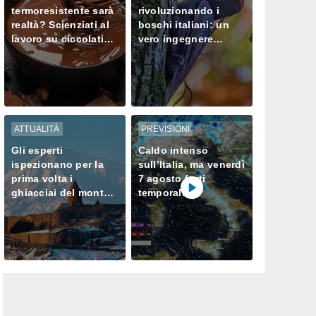
termoresistente sarà
rivoluzionando i
realtà? Scienziati al
boschi italiani: un
lavoro su ciccolatini
vero ingegnere
che non si sciolgono
ecologico
neanche in estate
ATTUALITÀ
PREVISIONI
Gli esperti
Caldo intenso
ispezionano per la
sull’Italia, ma venerdì
prima volta i
7 agosto forti
ghiacciai del monte
temporali
Ararat, dove Noè
minacciano il Nord
approdò dopo il
Diluvio Universale