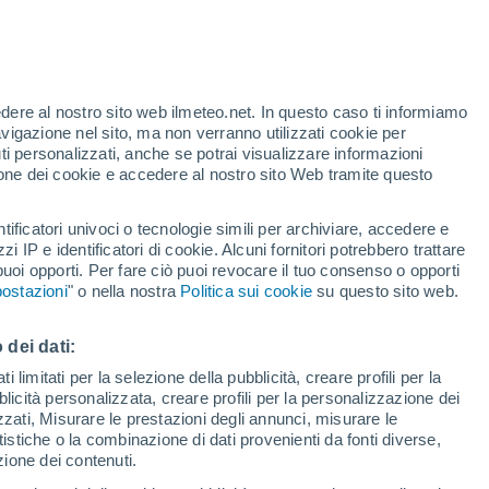
una stella gigante rossa con una stella nana
 come mostrano le immagini di R Aquarii,
ella nostra Galassia.
edere al nostro sito web ilmeteo.net. In questo caso ti informiamo
avigazione nel sito, ma non verranno utilizzati cookie per
i personalizzati, anche se potrai visualizzare informazioni
azione dei cookie e accedere al nostro sito Web tramite questo
tificatori univoci o tecnologie simili per archiviare, accedere e
zzi IP e identificatori di cookie. Alcuni fornitori potrebbero trattare
 puoi opporti. Per fare ciò puoi revocare il tuo consenso o opporti
ostazioni
" o nella nostra
Politica sui cookie
su questo sito web.
 dei dati:
 limitati per la selezione della pubblicità, creare profili per la
bblicità personalizzata, creare profili per la personalizzazione dei
izzati, Misurare le prestazioni degli annunci, misurare le
istiche o la combinazione di dati provenienti da fonti diverse,
ezione dei contenuti.