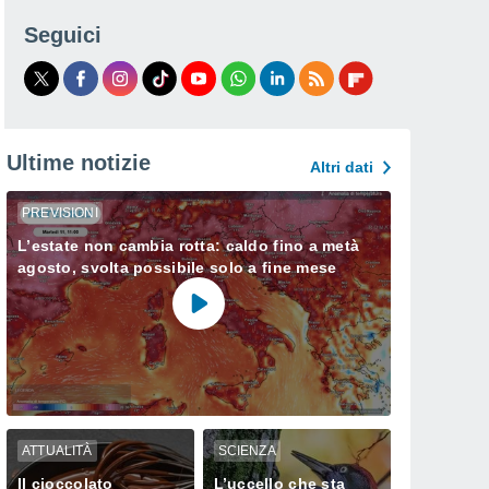
Seguici
Ultime notizie
Altri dati
PREVISIONI
L’estate non cambia rotta: caldo fino a metà
agosto, svolta possibile solo a fine mese
ATTUALITÀ
SCIENZA
Il cioccolato
L’uccello che sta