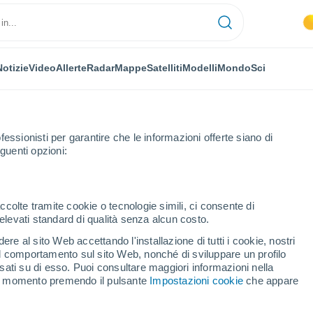
Notizie
Video
Allerte
Radar
Mappe
Satelliti
Modelli
Mondo
Sci
OMIA
PIANTE
TEMPO LIBERO
fessionisti per garantire che le informazioni offerte siano di
guenti opzioni:
ccolte tramite cookie o tecnologie simili, ci consente di
n elevati standard di qualità senza alcun costo.
gigante rossa con una nana bianca: spettacolo assicurato!
re al sito Web accettando l'installazione di tutti i cookie, nostri
 il comportamento sul sito Web, nonché di sviluppare un profilo
asati su di esso. Puoi consultare maggiori informazioni nella
a gigante rossa con una
si momento premendo il pulsante
Impostazioni cookie
che appare
o assicurato!