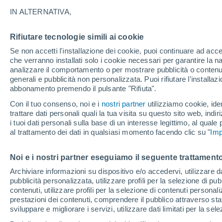
IN ALTERNATIVA,
Un'accoppiata "periocolosa" quella di 
bianca. Ne vien fuori un mix esplosivo
Rifiutare tecnologie simili ai cookie
uno dei sistemi stellari più turbolenti d
Se non accetti l'installazione dei cookie, puoi continuare ad acc
che verranno installati solo i cookie necessari per garantire la n
analizzare il comportamento o per mostrare pubblicità o contenut
generali e pubblicità non personalizzata. Puoi rifiutare l'install
abbonamento premendo il pulsante "Rifiuta".
Con il tuo consenso, noi e i
nostri partner
utilizziamo cookie, iden
trattare dati personali quali la tua visita su questo sito web, indiri
i tuoi dati personali sulla base di un interesse legittimo, al quale
al trattamento dei dati in qualsiasi momento facendo clic su "
Imp
Noi e i nostri partner eseguiamo il seguente trattamento
Archiviare informazioni su dispositivo e/o accedervi, utilizzare dati
pubblicità personalizzata, utilizzare profili per la selezione di pu
contenuti, utilizzare profili per la selezione di contenuti personal
prestazioni dei contenuti, comprendere il pubblico attraverso stat
sviluppare e migliorare i servizi, utilizzare dati limitati per la sel