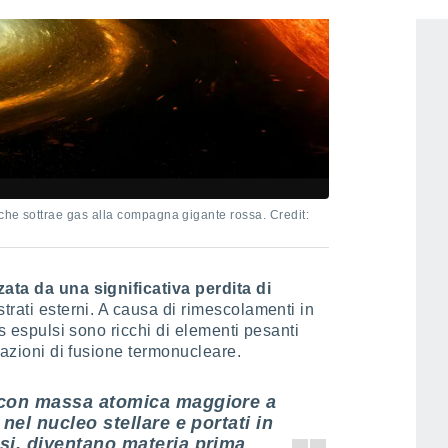
che sottrae gas alla compagna gigante rossa. Credit:
zata da una significativa perdita di
strati esterni. A causa di rimescolamenti in
as espulsi sono ricchi di elementi pesanti
reazioni di fusione termonucleare.
è con massa atomica maggiore a
 nel nucleo stellare e portati in
lsi, diventano materia prima