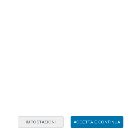
cino ad una gigante rossa?
a nana bianca è una coppia molto
lle!
Ma perché?
IMPOSTAZIONI
ACCETTA E CONTINUA