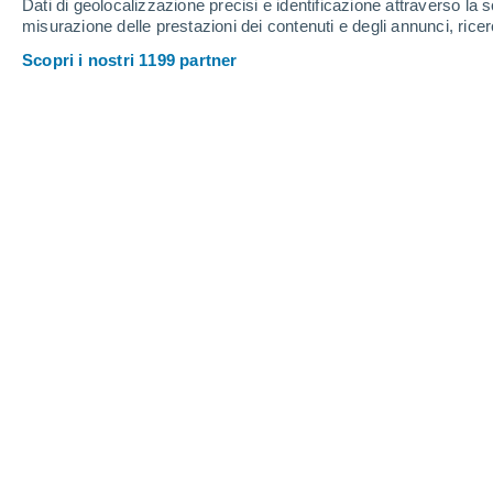
Dati di geolocalizzazione precisi e identificazione attraverso la s
misurazione delle prestazioni dei contenuti e degli annunci, ricer
Scopri i nostri 1199 partner
Il sistema stellare R Aquarii in un'immagine del telescopi
polvere si trova il sistema binario formato da gigante ros
Karovska , Davide De Martin (ESA/Hubble), Mahdi Zaman
Sergio Messina
28/1
La stella R Aquarii è una delle più 
Galassia.
Inizialmente ritenuta una ste
spaziale Hubble hanno rivelato che
si
stelle tra loro legate gravitazionalmente