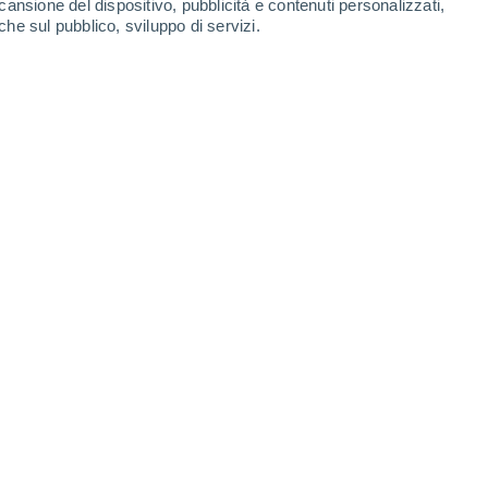
cansione del dispositivo, pubblicità e contenuti personalizzati,
che sul pubblico, sviluppo di servizi.
o spaziale Hubble. Al centro dell'immagine, nascosto dalla
sa e nana bianca. Credit: NASA, ESA, Matthias Stute , Margarita
i (ESA/Hubble)
0/2024 14:58
7 min
turbolente mai osservate nella nostra
lla singola, le osservazioni del telescopio
 tratta di un sistema binario
, cioè di due
 ed in orbita l'una attorno all’altra.