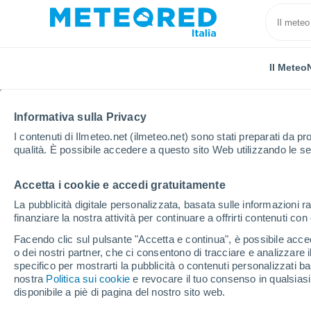
Il Meteo
TUTTE
ATTUALITÀ
SCIENZA
PREVISIONI
ASTRON
Informativa sulla Privacy
I contenuti di Ilmeteo.net (ilmeteo.net) sono stati preparati da pro
qualità. È possibile accedere a questo sito Web utilizzando le se
Accetta i cookie e accedi gratuitamente
La pubblicità digitale personalizzata, basata sulle informazioni ra
finanziare la nostra attività per continuare a offrirti contenuti co
Home
Notizie
Scienza
Il mix esplosivo di una 
Facendo clic sul pulsante "Accetta e continua", è possibile accede
o dei nostri partner, che ci consentono di tracciare e analizzare
specifico per mostrarti la pubblicità o contenuti personalizzati b
Il mix esplosivo di un
nostra
Politica sui cookie
e revocare il tuo consenso in qualsia
disponibile a piè di pagina del nostro sito web.
nana bianca: spettacol