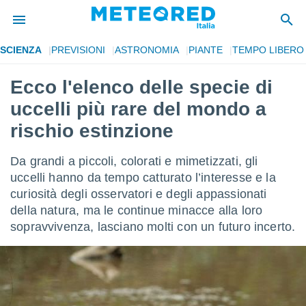
SCIENZA
PREVISIONI
ASTRONOMIA
PIANTE
TEMPO LIBERO
tiva
rivacy
Ecco l'elenco delle specie di
ti di
uccelli più rare del mondo a
net
net)
rischio estinzione
i
 da
Da grandi a piccoli, colorati e mimetizzati, gli
nisti per
 che le
uccelli hanno da tempo catturato l’interesse e la
ioni
curiosità degli osservatori e degli appassionati
iano di
della natura, ma le continue minacce alla loro
È
sopravvivenza, lasciano molti con un futuro incerto.
 a
ito Web
do le
opzioni:
 i