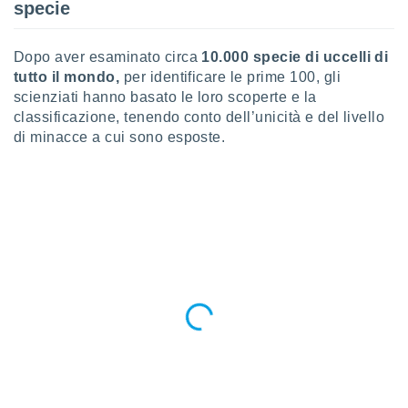
specie
puoi
re ad
 al
Dopo aver esaminato circa
10.000 specie di uccelli di
ito web
tutto il mondo,
per identificare le prime 100, gli
et. In
scienziati hanno basato le loro scoperte e la
aso ti
mo che
classificazione, tenendo conto dell’unicità e del livello
installati
di minacce a cui sono esposte.
okie
i per
 la
one nel
 non
utilizzati
er
e il
amento o
rare
à o
i
zzati,
 potrai
are