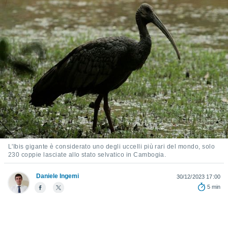
e
amente
cità
izzata,
ACCETTA
ulle
E
ioni
CONTINUA
tramite
e simili,
IMPOSTAZIONI
nte di
e la
tività per
L'Ibis gigante è considerato uno degli uccelli più rari del mondo, solo
re a
230 coppie lasciate allo stato selvatico in Cambogia.
ontenuti
ti
Daniele Ingemi
 di
30/12/2023 17:00
senza
5 min
sto.
clic sul
 "Accetta