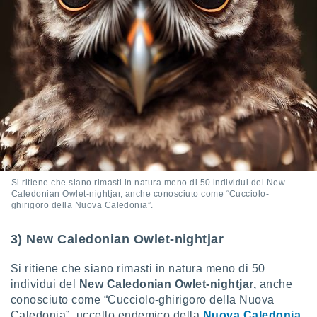
re e
e i
tilizzare
ati per la
e dei
.
izzazione
azione
o la
e del
vo,
Si ritiene che siano rimasti in natura meno di 50 individui del New
Caledonian Owlet-nightjar, anche conosciuto come “Cucciolo-
à e
ghirigoro della Nuova Caledonia”.
i
zzati,
one delle
3) New Caledonian Owlet-nightjar
ni dei
 e degli
Si ritiene che siano rimasti in natura meno di 50
 ricerche
individui del
New Caledonian Owlet-nightjar,
anche
ico,
conosciuto come “Cucciolo-ghirigoro della Nuova
di
Caledonia”, uccello endemico della
Nuova Caledonia