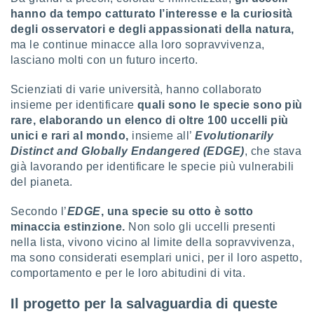
hanno da tempo catturato l’interesse e la curiosità
sui cookie
degli osservatori e degli appassionati della natura,
e il tuo
ma le continue minacce alla loro sopravvivenza,
 in
lasciano molti con un futuro incerto.
o
Scienziati di varie università, hanno collaborato
 il
insieme per identificare
quali sono le specie sono più
azioni
rare, elaborando un elenco di oltre 100 uccelli più
kie
unici e rari al mondo,
insieme all’
Evolutionarily
re
Distinct and Globally Endangered (EDGE)
, che stava
le a piè
già lavorando per identificare le specie più vulnerabili
 del
del pianeta.
to web.
Secondo l’
EDGE
, una specie su otto è sotto
ATIVA,
minaccia estinzione.
Non solo gli uccelli presenti
nella lista, vivono vicino al limite della sopravvivenza,
e
ma sono considerati esemplari unici, per il loro aspetto,
gie
comportamento e per le loro abitudini di vita.
i cookie
ccetti
Il progetto per la salvaguardia di queste
zione dei