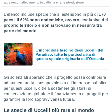
 e
attraverso l’allevamento in cattività e la reintroduzione
ati
 quali la
L’elenco include specie che si estendono in più di
170
a su
paesi, il 62% sono endemiche, ovvero, esclusive del
ito web,
IP e
proprio territorio e non si trovano in nessun’altra
tori di
parte del mondo
.
Alcuni
ro
 tuoi dati
L'incredibile fascino degli uccelli del
 sulla
Paradiso, tutte le particolarità di
un
questa specie originaria dell'Oceania
e
, al quale
rti. Per
puoi
Gli scienziati sperano che il progetto possa contribuire
il tuo
ad aumentare la consapevolezza e l’interesse pubblico
o o
per questi uccelli, oltre a sostenere gli sforzi di
l
conservazione globale e il finanziamento di progetti per
nto dei
garantire la loro sopravvivenza futura.
ualsiasi
 facendo
Le specie di Uccelli più rare al mondo