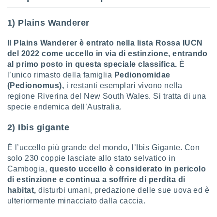
ioni
" o
tra
1) Plains Wanderer
sui cookie
o sito
Il Plains Wanderer è entrato nella lista Rossa IUCN
del 2022 come uccello in via di estinzione, entrando
nostri
al primo posto in questa speciale classifica.
È
l’unico rimasto della famiglia
Pedionomidae
mo il
(Pedionomus),
i restanti esemplari vivono nella
te
regione Riverina del New South Wales. Si tratta di una
ento dei
specie endemica dell’Australia.
re
2) Ibis gigante
ioni su
vo e/o
È l’uccello più grande del mondo, l’Ibis Gigante. Con
i,
 dati
solo 230 coppie lasciate allo stato selvatico in
er la
Cambogia,
questo uccello è considerato in pericolo
 della
di estinzione e continua a soffrire di perdita di
à, creare
habitat,
disturbi umani, predazione delle sue uova ed è
r la
ulteriormente minacciato dalla caccia.
à
izzata,