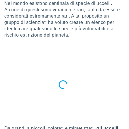
a", è
Nel mondo esistono centinaia di specie di uccelli.
Alcune di questi sono veramente rari, tanto da essere
al sito
considerati estremamente rari. A tal proposito un
ettando
gruppo di scienziati ha voluto creare un elenco per
zione di
identificare quali sono le specie più vulnerabili e a
okie,
dei nostri
rischio estinzione del pianeta.
che ci
no di
 e
e il
amento
 Web,
i
re un
pecifico
arti la
à o
i
zzati
 di esso.
sultare
oni nella
Da grandi a piccoli, colorati e mimetizzati,
gli uccelli