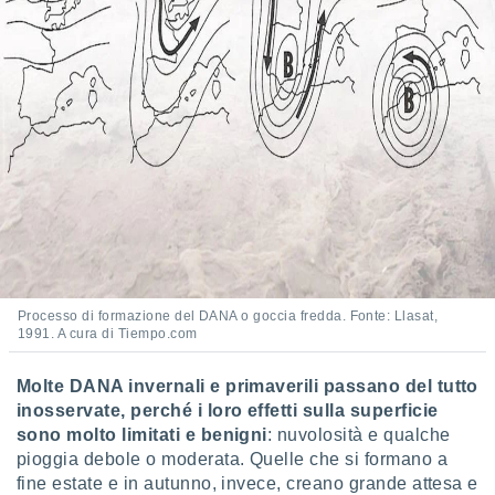
re e
e i
tilizzare
ati per la
e dei
.
izzazione
azione
o la
e del
vo,
à e
Processo di formazione del DANA o goccia fredda. Fonte: Llasat,
i
1991. A cura di Tiempo.com
zzati,
one delle
Molte DANA invernali e primaverili passano del tutto
ni dei
inosservate, perché i loro effetti sulla superficie
 e degli
 ricerche
sono molto limitati e benigni
: nuvolosità e qualche
ico,
pioggia debole o moderata. Quelle che si formano a
di
fine estate e in autunno, invece, creano grande attesa e