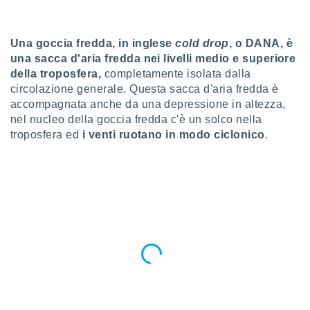
a", è
al sito
Una goccia fredda, in inglese
cold drop
, o DANA, è
ettando
zione di
una sacca d'aria fredda nei livelli medio e superiore
okie,
della troposfera,
completamente isolata dalla
dei nostri
circolazione generale. Questa sacca d'aria fredda è
che ci
accompagnata anche da una depressione in altezza,
no di
nel nucleo della goccia fredda c'è un solco nella
 e
troposfera ed
i venti ruotano in modo ciclonico
.
e il
amento
 Web,
i
re un
pecifico
arti la
à o
i
zzati
 di esso.
sultare
oni nella