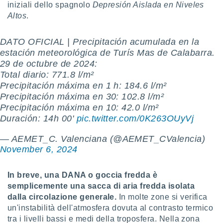
 e
iniziali dello spagnolo
Depresión Aislada en Niveles
ati
Altos
.
 quali la
a su
ito web,
DATO OFICIAL | Precipitación acumulada en la
IP e
estación meteorológica de Turís Mas de Calabarra.
tori di
29 de octubre de 2024:
Alcuni
Total diario: 771.8 l/m²
Precipitación máxima en 1 h: 184.6 l/m²
ro
Precipitación máxima en 30: 102.8 l/m²
 tuoi dati
 sulla
Precipitación máxima en 10: 42.0 l/m²
un
Duración: 14h 00'
pic.twitter.com/0K263OUyVj
e
, al quale
— AEMET_C. Valenciana (@AEMET_CValencia)
rti. Per
November 6, 2024
puoi
il tuo
o o
In breve, una DANA o goccia fredda è
l
semplicemente una sacca di aria fredda isolata
nto dei
dalla circolazione generale.
In molte zone si verifica
ualsiasi
un'instabilità dell'atmosfera dovuta al contrasto termico
 facendo
tra i livelli bassi e medi della troposfera. Nella zona