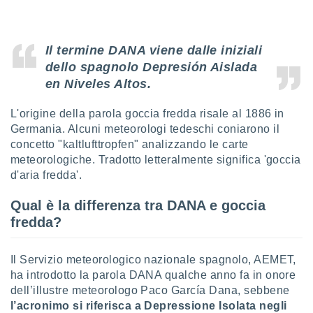
sui cookie
e il tuo
Il termine DANA viene dalle iniziali
 in
dello spagnolo
Depresión Aislada
o
en Niveles Altos
.
 il
L'origine della parola goccia fredda risale al 1886 in
azioni
Germania. Alcuni meteorologi tedeschi coniarono il
kie
re
concetto "kaltlufttropfen" analizzando le carte
le a piè
meteorologiche. Tradotto letteralmente significa 'goccia
 del
d'aria fredda'.
to web.
Qual è la differenza tra DANA e goccia
fredda?
ATIVA,
e
Il Servizio meteorologico nazionale spagnolo, AEMET,
gie
ha introdotto la parola DANA qualche anno fa in onore
i cookie
dell’illustre meteorologo Paco García Dana, sebbene
ccetti
l’acronimo si riferisca a Depressione Isolata negli
zione dei