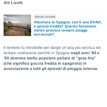
Alti Livelli
.
puoi
re ad
 al
ito web
Articolo correlato
et. In
Alluvione in Spagna: cos'è una DANA,
aso ti
o goccia fredda? Questo fenomeno
meteo provoca sempre piogge
mo che
torrenziali?
installati
okie
i per
Il termine fu introdotto per dargli un'aria più tecnica ed
 la
evitare confusione perché in Spagna
negli anni '80 e
one nel
 non
'90 divenne molto popolare parlare di "gota fria"
utilizzati
(che significa goccia fredda in spagnolo) in
er
associazione a tutti gli episodi di pioggia intensa.
e il
amento o
rare
à o
i
zzati,
 potrai
are