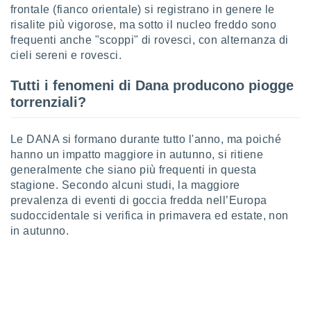
ioni
" o
frontale (fianco orientale) si registrano in genere le
tra
risalite più vigorose, ma sotto il nucleo freddo sono
sui cookie
frequenti anche "scoppi" di rovesci, con alternanza di
o sito
cieli sereni e rovesci.
Tutti i fenomeni di Dana producono piogge
nostri
torrenziali?
mo il
te
Le DANA si formano durante tutto l'anno, ma poiché
ento dei
hanno un impatto maggiore in autunno, si ritiene
generalmente che siano più frequenti in questa
re
stagione. Secondo alcuni studi, la maggiore
ioni su
vo e/o
prevalenza di eventi di goccia fredda nell’Europa
i,
sudoccidentale si verifica in primavera ed estate, non
 dati
in autunno.
er la
 della
à, creare
r la
à
izzata,