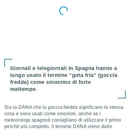
ioni
e
à non
izzata.
utare
zione dei
 al
ito Web
questo
ento
 il
Giornali e telegiornali in Spagna hanno a
lungo usato il termine "gota fria" (goccia
o
fredda) come sinonimo di forte
, noi e i
maltempo
.
rtner
mo
Sia la DANA che la goccia fredda significano la stessa
tori
cosa e sono usati come sinonimi, anche se i
o
meteorologi spagnoli consigliano di utilizzare il primo
e simili
viare,
perché più completo. Il termine DANA viene dalle