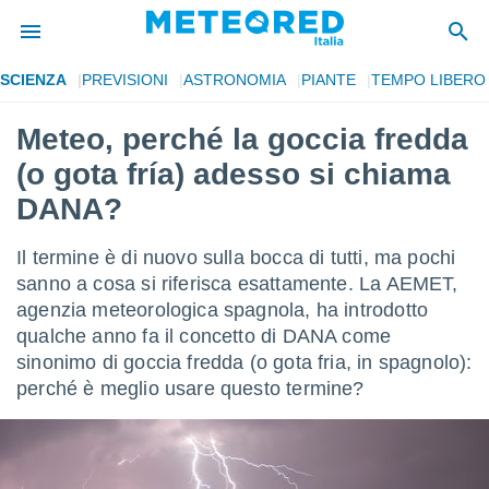
SCIENZA
PREVISIONI
ASTRONOMIA
PIANTE
TEMPO LIBERO
tiva
rivacy
Meteo, perché la goccia fredda
ti di
(o gota fría) adesso si chiama
net
net)
DANA?
i
 da
Il termine è di nuovo sulla bocca di tutti, ma pochi
nisti per
 che le
sanno a cosa si riferisca esattamente. La AEMET,
ioni
agenzia meteorologica spagnola, ha introdotto
iano di
qualche anno fa il concetto di DANA come
È
sinonimo di goccia fredda (o gota fria, in spagnolo):
 a
perché è meglio usare questo termine?
ito Web
do le
opzioni:
 i