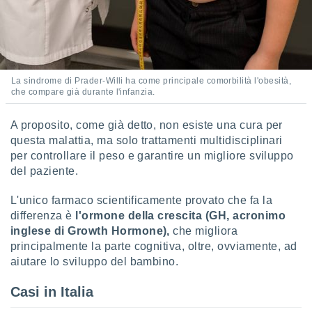
 profili
lezione
cità
izzata,
fili per
La sindrome di Prader-Willi ha come principale comorbilità l'obesità,
izzazione
che compare già durante l'infanzia.
nuti,
 profili
A proposito, come già detto, non esiste una cura per
lezione
uti
questa malattia, ma solo trattamenti multidisciplinari
zzati,
per controllare il peso e garantire un migliore sviluppo
 le
del paziente.
ni degli
 misurare
L'unico farmaco scientificamente provato che fa la
zioni dei
differenza è
l'ormone della crescita (GH, acronimo
,
inglese di Growth Hormone),
che migliora
ere il
principalmente la parte cognitiva, oltre, ovviamente, ad
so
aiutare lo sviluppo del bambino.
he o la
ione di
Casi in Italia
enienti
diverse,