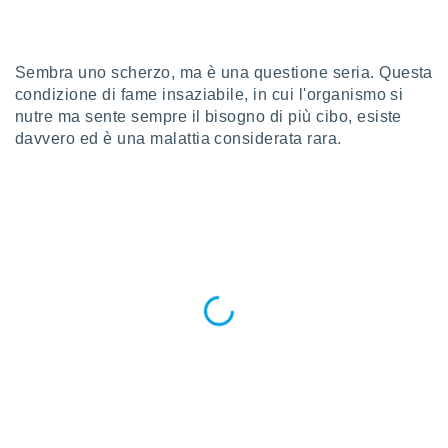
a", è
al sito
ettando
Sembra uno scherzo, ma è una questione seria. Questa
zione di
condizione di fame insaziabile, in cui l'organismo si
okie,
nutre ma sente sempre il bisogno di più cibo, esiste
dei nostri
davvero ed è una malattia considerata rara.
che ci
no di
 e
e il
amento
 Web,
i
re un
pecifico
arti la
à o
i
zzati
 di esso.
sultare
oni nella