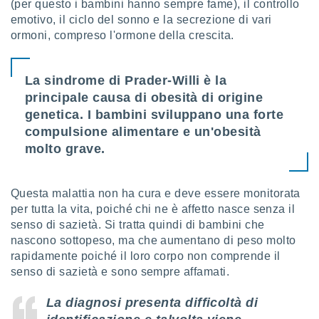
ioni
(per questo i bambini hanno sempre fame), il controllo
e
emotivo, il ciclo del sonno e la secrezione di vari
à non
ormoni, compreso l'ormone della crescita.
izzata.
utare
zione dei
La sindrome di Prader-Willi è la
principale causa di obesità di origine
 al
ito Web
genetica. I bambini sviluppano una forte
questo
compulsione alimentare e un'obesità
ento
molto grave.
 il
Questa malattia non ha cura e deve essere monitorata
o
per tutta la vita, poiché chi ne è affetto nasce senza il
, noi e i
senso di sazietà. Si tratta quindi di bambini che
rtner
nascono sottopeso, ma che aumentano di peso molto
mo
rapidamente poiché il loro corpo non comprende il
tori
senso di sazietà e sono sempre affamati.
o
e simili
La diagnosi presenta difficoltà di
viare,