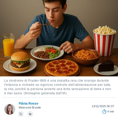
e
amente
cità
izzata,
ACCETTA
ulle
E
ioni
CONTINUA
tramite
e simili,
IMPOSTAZIONI
nte di
e la
tività per
re a
La sindrome di Prader-Willi è una malattia rara che insorge durante
ontenuti
l'infanzia e richiede un rigoroso controllo dell'alimentazione per tutta
ti
la vita, poiché la persona avverte una forte sensazione di fame e non
 di
è mai sazia. (Immagine generata dall'IA)
senza
sto.
Flávia Rosso
13/11/2025 06:07
Meteored Brasile
clic sul
4 min
 "Accetta