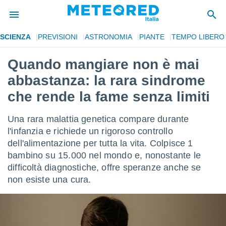
SCIENZA
PREVISIONI
ASTRONOMIA
PIANTE
TEMPO LIBERO
tiva
rivacy
Quando mangiare non è mai
ti di
abbastanza: la rara sindrome
net
net)
che rende la fame senza limiti
i
 da
Una rara malattia genetica compare durante
nisti per
 che le
l'infanzia e richiede un rigoroso controllo
ioni
dell'alimentazione per tutta la vita. Colpisce 1
iano di
bambino su 15.000 nel mondo e, nonostante le
È
difficoltà diagnostiche, offre speranze anche se
 a
non esiste una cura.
ito Web
do le
opzioni:
 i