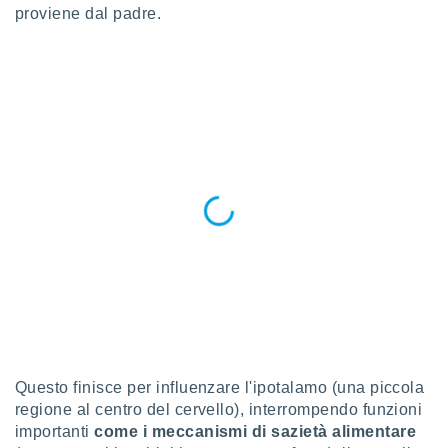
proviene dal padre.
puoi
re ad
 al
ito web
et. In
aso ti
mo che
installati
okie
i per
 la
one nel
 non
utilizzati
er
e il
amento o
rare
à o
i
Questo finisce per influenzare l'ipotalamo (una piccola
zzati,
regione al centro del cervello), interrompendo funzioni
 potrai
importanti
come i meccanismi di sazietà alimentare
are