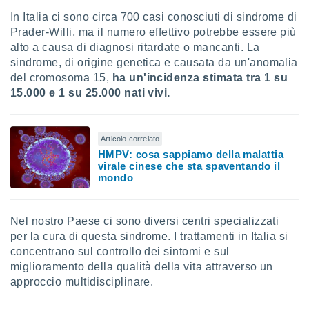
re e
In Italia ci sono circa 700 casi conosciuti di sindrome di
e i
Prader-Willi, ma il numero effettivo potrebbe essere più
tilizzare
alto a causa di diagnosi ritardate o mancanti. La
ati per la
sindrome, di origine genetica e causata da un'anomalia
e dei
del cromosoma 15,
ha un'incidenza stimata tra 1 su
.
15.000 e 1 su 25.000 nati vivi.
izzazione
azione
Articolo correlato
o la
HMPV: cosa sappiamo della malattia
e del
virale cinese che sta spaventando il
mondo
vo,
à e
i
zzati,
Nel nostro Paese ci sono diversi centri specializzati
one delle
per la cura di questa sindrome. I trattamenti in Italia si
ni dei
concentrano sul controllo dei sintomi e sul
 e degli
miglioramento della qualità della vita attraverso un
 ricerche
approccio multidisciplinare.
ico,
di