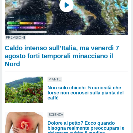
PREVISIONI
Caldo intenso sull’Italia, ma venerdì 7
agosto forti temporali minacciano il
Nord
PIANTE
Non solo chicchi: 5 curiosità che
forse non conosci sulla pianta del
caffè
SCIENZA
Dolore al petto? Ecco quando
bisogna realmente preoccuparsi e