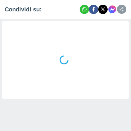
Condividi su:
i nostri
artner