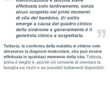
identificazione e talvolta viene
 e
ati
effettuata solo tardivamente, senza
 quali la
alcun sospetto nei primi momenti
a su
di vita del bambino. Di solito
ito web,
emerge a causa del quadro clinico
IP e
tori di
della sindrome e generalmente è il
Alcuni
genetista clinico a sospettarla.
ro
Tuttavia, la conferma della malattia si ottiene solo
 tuoi dati
attraverso la diagnosi molecolare, che può essere
 sulla
effettuata in qualsiasi momento della vita.
Tuttavia,
un
e
prima è meglio è, poiché ciò consente di orientare la
, al quale
famiglia sui rischi e sui possibili trattamenti disponibili.
rti. Per
puoi
il tuo
o o
l
nto dei
ualsiasi
 facendo