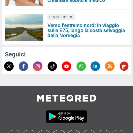
chiamare subito il medico
TEMPO LIBERO
Verso l'estremo nord: in viaggio
sulla E75, lungo la costa selvaggia
della Norvegia
Seguici