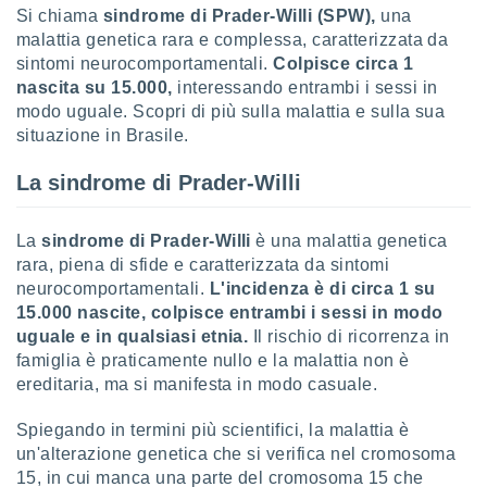
Si chiama
sindrome di Prader-Willi (SPW),
una
sui cookie
malattia genetica rara e complessa, caratterizzata da
e il tuo
sintomi neurocomportamentali.
Colpisce circa 1
 in
nascita su 15.000,
interessando entrambi i sessi in
modo uguale. Scopri di più sulla malattia e sulla sua
o
situazione in Brasile.
 il
La sindrome di Prader-Willi
azioni
kie
re
La
sindrome di Prader-Willi
è una malattia genetica
le a piè
 del
rara, piena di sfide e caratterizzata da sintomi
to web.
neurocomportamentali.
L'incidenza è di circa 1 su
15.000 nascite, colpisce entrambi i sessi in modo
uguale e in qualsiasi etnia.
Il rischio di ricorrenza in
ATIVA,
famiglia è praticamente nullo e la malattia non è
ereditaria, ma si manifesta in modo casuale.
e
gie
Spiegando in termini più scientifici, la malattia è
i cookie
un'alterazione genetica che si verifica nel cromosoma
ccetti
15, in cui manca una parte del cromosoma 15 che
zione dei